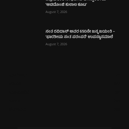
‘ಆಟಿಡೊಂಜಿ ಕುಲಾಲ ಕೂಟ’
August 7, 2026
ಸಂತ ರವಿದಾಸ್ ಅವರ 650ನೇ ಜನ್ಮ ಜಯಂತಿ –
‘ಭಾರತೀಯ ಸಂತ ಪರಂಪರೆ’ ಉಪನ್ಯಾಸಮಾಲೆ
August 7, 2026
ಮಂಗಳೂರು
711
ಉಡುಪಿ
644
ಮೂಡುಬಿದಿರೆ
581
ಕಾರ್ಕಳ
269
ಬೆಂಗಳೂರು
266