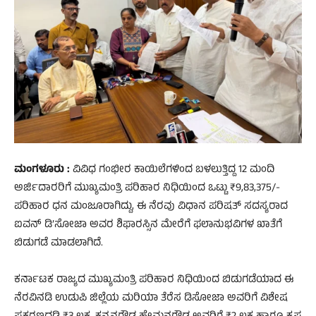
ಮಂಗಳೂರು :
ವಿವಿಧ ಗಂಭೀರ ಕಾಯಿಲೆಗಳಿಂದ ಬಳಲುತ್ತಿದ್ದ 12 ಮಂದಿ
ಅರ್ಜಿದಾರರಿಗೆ ಮುಖ್ಯಮಂತ್ರಿ ಪರಿಹಾರ ನಿಧಿಯಿಂದ ಒಟ್ಟು ₹9,83,375/-
ಪರಿಹಾರ ಧನ ಮಂಜೂರಾಗಿದ್ದು, ಈ ನೆರವು ವಿಧಾನ ಪರಿಷತ್ ಸದಸ್ಯರಾದ
ಐವನ್ ಡಿ’ಸೋಜಾ ಅವರ ಶಿಫಾರಸ್ಸಿನ ಮೇರೆಗೆ ಫಲಾನುಭವಿಗಳ ಖಾತೆಗೆ
ಬಿಡುಗಡೆ ಮಾಡಲಾಗಿದೆ.
ಕರ್ನಾಟಕ ರಾಜ್ಯದ ಮುಖ್ಯಮಂತ್ರಿ ಪರಿಹಾರ ನಿಧಿಯಿಂದ ಬಿಡುಗಡೆಯಾದ ಈ
ನೆರವಿನಡಿ ಉಡುಪಿ ಜಿಲ್ಲೆಯ ಮರಿಯಾ ತೆರೆಸ ಡಿಸೋಜಾ ಅವರಿಗೆ ವಿಶೇಷ