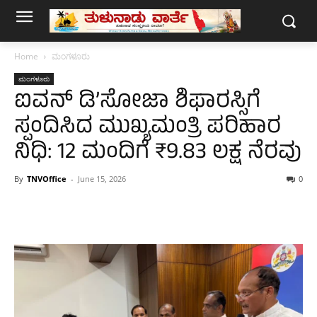
Home
ಮಂಗಳೂರು
ಮಂಗಳೂರು
ಐವನ್ ಡಿ’ಸೋಜಾ ಶಿಫಾರಸ್ಸಿಗೆ
ಸ್ಪಂದಿಸಿದ ಮುಖ್ಯಮಂತ್ರಿ ಪರಿಹಾರ
ನಿಧಿ: 12 ಮಂದಿಗೆ ₹9.83 ಲಕ್ಷ ನೆರವು
By
TNVOffice
-
June 15, 2026
0