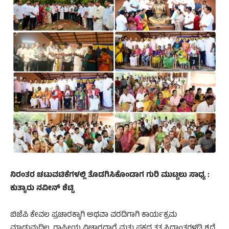
ನಿರಂತರ ಚಟುವಟಿಕೆಗಳಲ್ಲಿ ತೊಡಗಿಸಿಕೊಂಡಾಗ ಗುರಿ ಮುಟ್ಟಲು ಸಾಧ್ಯ :
ಕುತ್ಯಾರು ನವೀನ್ ಶೆಟ್ಟಿ
ಬಿಜೆಪಿ ಕೇವಲ ಪ್ರಚಾರಕ್ಕಾಗಿ ಅಥವಾ ವರದಿಗಾಗಿ ಕಾರ್ಯಕ್ರಮ
ಮಾಡುವುದಿಲ್ಲ. ರಾಷ್ಟ್ರೀಯ ವಿಚಾರಧಾರೆ ಮತ್ತು ಪಕ್ಷದ ತತ್ವ ಸಿದ್ಧಾಂತಗಳಡಿ ಶೃದ್ದೆ