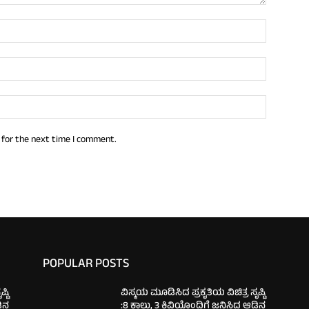
 for the next time I comment.
POPULAR POSTS
್ಟಿ
ವಿಸ್ಮಯ ಮೂಡಿಸಿದ ಪ್ರಕೃತಿಯ ವಿಚಿತ್ರ ಸೃಷ್ಟಿ
ಡಿನ
:8 ಕಾಲು, 3 ಕಿವಿಯೊಂದಿಗೆ ಜನಿಸಿದ ಆಡಿನ