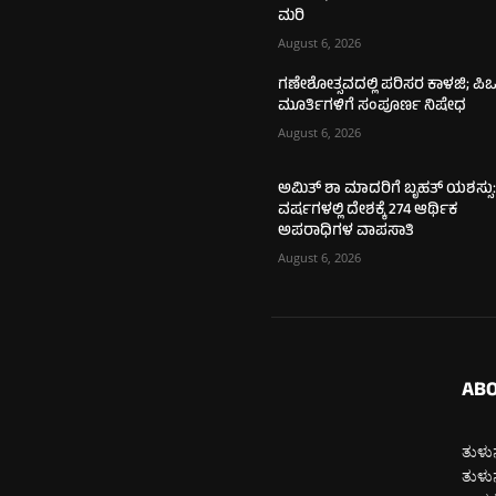
ಮರಿ
August 6, 2026
ಗಣೇಶೋತ್ಸವದಲ್ಲಿ ಪರಿಸರ ಕಾಳಜಿ; ಪಿಒ
ಮೂರ್ತಿಗಳಿಗೆ ಸಂಪೂರ್ಣ ನಿಷೇಧ
August 6, 2026
ಅಮಿತ್ ಶಾ ಮಾದರಿಗೆ ಬೃಹತ್ ಯಶಸ್ಸು:
ವರ್ಷಗಳಲ್ಲಿ ದೇಶಕ್ಕೆ 274 ಆರ್ಥಿಕ
ಅಪರಾಧಿಗಳ ವಾಪಸಾತಿ
August 6, 2026
ABO
ತುಳುನ
ತುಳುನ