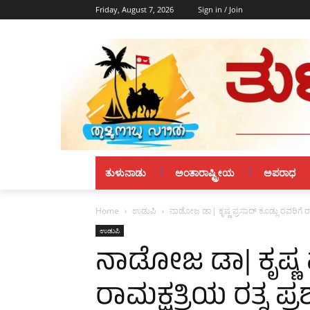
Friday, August 7, 2026
Sign in / Join
ತುಳುನಾಡು
ಅಂತಾರಾಷ್ಟ್ರೀಯ
ಅಪರಾಧ
Home
ಉಡುಪಿ
ನಾಡೋಜ ಡಾ| ಕೃಷ್ಣ ಪ್ರಸಾದ್ ಕೂಡ್ಲು ರವರಿಗೆ ರಾಮಕ
ಉಡುಪಿ
ನಾಡೋಜ ಡಾ| ಕೃಷ್ಣ ಪ
ರಾಮಕ್ಷತ್ರಿಯ ರತ್ನ ಪ್ರ