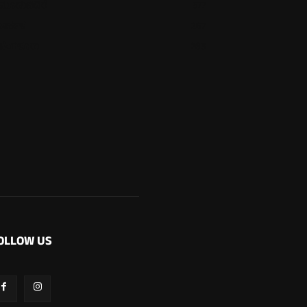
ಮೂಡುಬಿದಿರೆ
577
ಕಾರ್ಕಳ
267
ಬೆಂಗಳೂರು
265
OLLOW US