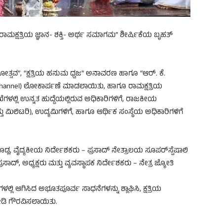
ಮಕ್ಷತ್ರಿಯ ಜ್ಞಾನ- ಶಕ್ತಿ- ಅರ್ಥ ಸಮಾಗಮ” ಶೀರ್ಷಿಕೆಯ ಬೃಹತ್
ೋತ್ಸವ”, “ಕ್ಷತ್ರಿಯ ಹನುಮ ಧ್ವಜ” ಅನಾವರಣ ಹಾಗೂ “ಆರ್. ಕೆ.
E-Channel) ಲೋಕಾರ್ಪಣೆ ಮಾಡಲಾಯಿತು, ಹಾಗೂ ರಾಮಕ್ಷತ್ರಿಯ
ಇಲಾಖೆಗಳಲ್ಲಿ ಉನ್ನತ ಹುದ್ದೆಯಲ್ಲಿರುವ ಅಧಿಕಾರಿಗಳಿಗೆ, ರಾಜಕೀಯ
 ಮಿಲಿಟರಿ), ಉದ್ಯಮಿಗಳಿಗೆ, ಹಾಗೂ ಆರ್ಥಿಕ ಸಂಸ್ಥೆಯ ಅಧಿಕಾರಿಗಳಿಗೆ
ಡ್ಲ, ವೈದ್ಯಕೀಯ ನಿರ್ದೇಶಕರು – ಪ್ರಸಾದ್ ನೇತ್ರಾಲಯ ಸೂಪರ್‌ಸ್ಪೆಷಾಲಿ
 ಪ್ರಸಾದ್, ಅಧ್ಯಕ್ಷರು ಮತ್ತು ವ್ಯವಸ್ಥಾಪಕ ನಿರ್ದೇಶಕರು – ನೇತ್ರ ಜ್ಯೋತಿ
ಲ್ಲಿ ಆಗಿಸಿದ ಅಭೂತಪೂರ್ವ ಸಾಧನೆಗಳನ್ನು ಶ್ಲಾಘಿಸಿ, ಕ್ಷತ್ರಿಯ
 ನೀಡಿ ಗೌರವಿಸಲಾಯಿತು.