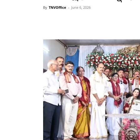
By
TNVOffice
-
June 6, 2026