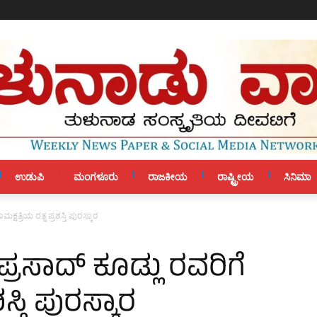
ಉಡುಪಿ
ಮಂಗಳೂರು
ರಾಜಕೀಯ
ರಾಷ್ಟ್ರೀಯ
ಸಿನಿಮಾ
್ಷತ್ರಿಯ ರತ್ನ ಪ್ರಶಸ್ತಿ ಪುರಸ್ಕಾರ
್ರಸಾದ್ ಕೂಡ್ಲು ರವರಿಗೆ
ಶಸ್ತಿ ಪುರಸ್ಕಾರ