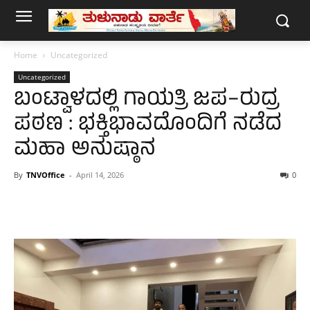
Home
Uncategorized
Uncategorized
ಬಂಟ್ವಾಳದಲ್ಲಿ ಗಾಯತ್ರಿ ಜಪ–ರುದ್ರ
ಪಠಣ : ಭಕ್ತಿಭಾವದೊಂದಿಗೆ ನಡೆದ
ಮಹಾ ಅನುಷ್ಠಾನ
By
TNVOffice
-
April 14, 2026
0