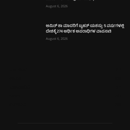
August 6, 2026
ಅಮಿತ್ ಶಾ ಮಾದರಿಗೆ ಬೃಹತ್ ಯಶಸ್ಸು: 5 ವರ್ಷಗಳಲ್ಲಿ
ದೇಶಕ್ಕೆ 274 ಆರ್ಥಿಕ ಅಪರಾಧಿಗಳ ವಾಪಸಾತಿ
August 6, 2026
ಮಂಗಳೂರು
702
ಉಡುಪಿ
635
ಮೂಡುಬಿದಿರೆ
577
ಕಾರ್ಕಳ
267
ಬೆಂಗಳೂರು
265