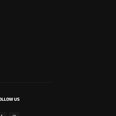
ಉಡುಪಿ
652
ಮೂಡುಬಿದಿರೆ
582
ಕಾರ್ಕಳ
271
ಬೆಂಗಳೂರು
270
OLLOW US