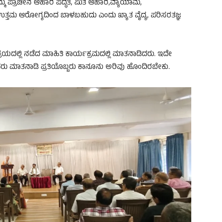
ಮ ಪ್ರಾಚೀನ ಆಹಾರ ಪದ್ಧತಿ, ಮಿತ ಆಹಾರ,ವ್ಯಾಯಾಮ,
ಲಿ ಉತ್ತಮ ಆರೋಗ್ಯದಿಂದ ಬಾಳಬಹುದು ಎಂದು ಖ್ಯಾತ ವೈದ್ಯ, ಪರಿಸರತಜ್ಞ
ಯದಲ್ಲಿ ನಡೆದ ಮಾಹಿತಿ ಕಾರ್ಯಕ್ರಮದಲ್ಲಿ ಮಾತನಾಡಿದರು. ಇದೇ
ವರು ಮಾತನಾಡಿ ಪ್ರತಿಯೊಬ್ಬರು ಕಾನೂನು ಅರಿವು ಹೊಂದಿರಬೇಕು.