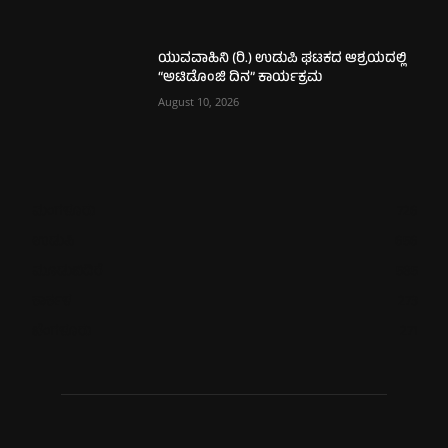
ಯುವವಾಹಿನಿ (ರಿ.) ಉಡುಪಿ ಘಟಕದ ಆಶ್ರಯದಲ್ಲಿ
“ಅಟಿಡೊಂಜಿ ದಿನ” ಕಾರ್ಯಕ್ರಮ
August 10, 2026
ಮಂಗಳೂರು
726
ಉಡುಪಿ
656
ಮೂಡುಬಿದಿರೆ
585
ಕಾರ್ಕಳ
273
ಬೆಂಗಳೂರು
271