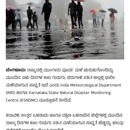
ಬೆಂಗಳೂರು:
ರಾಜ್ಯದಲ್ಲಿ ಮುಂಗಾರು ಪೂರ್ವ ಮಳೆ ಚುರುಕುಗೊಂಡಿದ್ದು,
ಮುಂದಿನ ಏಳು ದಿನಗಳ ಕಾಲ ಗುಡುಗು, ಬಿರುಗಾಳಿ ಸಹಿತ ಅಲ್ಲಲ್ಲಿ ಭಾರೀ
ಮಳೆಯಾಗುವ ಸಾಧ್ಯತೆ ಇದೆ ಎಂದು India Meteorological Department
(IMD) ಹಾಗೂ Karnataka State Natural Disaster Monitoring
Centre (KSNDMC) ಮುನ್ಸೂಚನೆ ನೀಡಿವೆ.
ಕರಾವಳಿ, ಉತ್ತರ ಒಳನಾಡು ಹಾಗೂ ದಕ್ಷಿಣ ಒಳನಾಡಿನ ಜಿಲ್ಲೆಗಳಲ್ಲಿ ಮುಂದಿನ
ನಾಲ್ಕು ದಿನಗಳ ಕಾಲ ಗುಡುಗು ಸಹಿತ ಮಳೆಯಾಗುವ ಸಾಧ್ಯತೆ ಹೆಚ್ಚಿದ್ದು, ಹಲವು