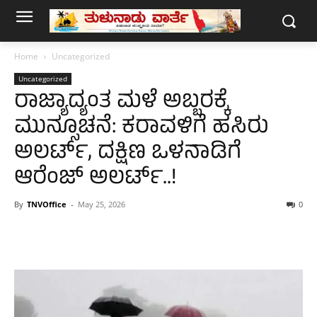
Home
Uncategorized
Uncategorized
ರಾಜ್ಯಾದ್ಯಂತ ಮಳೆ ಅಬ್ಬರಕ್ಕೆ
ಮುನ್ಸೂಚನೆ: ಕರಾವಳಿಗೆ ಹಸಿರು
ಅಲರ್ಟ್, ದಕ್ಷಿಣ ಒಳನಾಡಿಗೆ
ಆರೆಂಜ್ ಅಲರ್ಟ್..!
By
TNVOffice
-
May 25, 2026
0