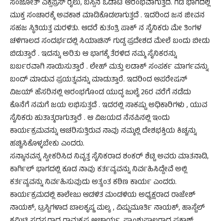
ಸಂಜೋತ್ ಎಕ್ಸಪ್ರೆಸ್ ರೈಲು, ಬಸ್ಸಿನ ಓಡಾಟ ಆರಂಭವಾಗುತ್ತದೆ. ಗಡಿ ಭಾಗದಲ್ಲಿ
ಮುಕ್ತ ಸಂಚಾರಕ್ಕೆ ಅವಕಾಶ ಮಾಡಿಕೊಡಲಾಗುತ್ತದೆ . ಇದರಿಂದ ಜನ ಜೀವನ
ಸಹಜ ಸ್ಥಿತಿಯತ್ತ ಮರಳಿತು. ಆದರೆ ಕುತಂತ್ರಿ ಪಾಕ್ ನ ಸೈನಿಕರು ಮೇ ತಿಂಗಳ
ಚಳಿಗಾಲದ ಸಂದರ್ಭದಲ್ಲಿ ಸಿಯಾಚಿನ್ ಗುಡ್ಡ ಪ್ರದೇಶದ ಮೇಲೆ ಬಂದು ಬೀಡು
ಬಿಡುತ್ತಾರೆ . ಇದನ್ನು ಅರಿತು ಆ ಭಾಗಕ್ಕೆ ತೆರಳಿದ ನಮ್ಮ ಸೈನಿಕರನ್ನು
ಬರ್ಬರವಾಗಿ ಸಾಯಿಸುತ್ತಾರೆ . ಲೇಹ್ ಮತ್ತು ಲಡಾಕ್ ಸಂಪರ್ಕ ಮಾರ್ಗವನ್ನು
ಬಂದ್ ಮಾಡುವ ಪ್ರಯತ್ನವನ್ನು ಮಾಡುತ್ತಾರೆ. ಇದರಿಂದ ಆಪರೇಷನ್
ವಿಜಯ್ ಹೆಸರಿನಲ್ಲಿ ಆರಂಭಗೊಂಡ ಯುದ್ಧ ಜುಲೈ 26ರ ವರೆಗೆ ನಡೆದು
ಕೊನೆಗೆ ನಮಗೆ ಜಯ ಲಭಿಸುತ್ತದೆ . ಇದರಲ್ಲಿ ಸಾಕಷ್ಟು ಅಧಿಕಾರಿಗಳು , ಯುವ
ಸೈನಿಕರು ಹುತಾತ್ಮರಾಗುತ್ತಾರೆ . ಆ ವಿಜಯದ ನೆನಪಿನಲ್ಲಿ ಇಂದು
ಕಾರ್ಯಕ್ರಮವನ್ನು ಆಚರಿಸುತ್ತಿರುವ ನಾವು ನಮ್ಮಲ್ಲಿ ದೇಶಭಕ್ತಿಯ ಕಿಚ್ಚನ್ನು
ಹಚ್ಚಿಸಿಕೊಳ್ಳಬೇಕು ಎಂದರು.
ಸನ್ಮಾನವನ್ನ ಸ್ವೀಕರಿಸಿದ ನಿವೃತ್ತ ಸೈನಿಕರಾದ ಶಂಕರ್ ಶೆಟ್ಟಿ ಅವರು ಮಾತನಾಡಿ,
ಕಾರ್ಗಿಲ್ ಭಾಗದಲ್ಲಿ ಕೂಡ ನಾವು ಕರ್ತವ್ಯವನ್ನು ನಿರ್ವಹಿಸಿದ್ದೇವೆ ಅಲ್ಲಿ
ಕರ್ತವ್ಯವನ್ನು ನಿರ್ವಹಿಸುವುದು ಅತ್ಯಂತ ಕಠಿಣ ಕಾರ್ಯ ಎಂದರು.
ಕಾರ್ಯಕ್ರಮದಲ್ಲಿ ಕಾಲೇಜು ಆಡಳಿತ ಮಂಡಳಿಯ ಅಧ್ಯಕ್ಷರಾದ ರಾಜೇಶ್
ನಾಯಕ್, ಟ್ರಸ್ಟಿಗಳಾದ ಬಾಲಕೃಷ್ಣ ಮಲ್ಯ , ವಿಷ್ಣುಮೂರ್ತಿ ನಾಯಕ್, ಹಾಸ್ಟೆಲ್