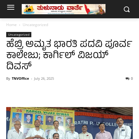
Home
Uncategorized
Uncategorized
ಹೆಬ್ರಿ ಅಮೃತ ಭಾರತಿ ಪದವಿ ಪೂರ್ವ
ಕಾಲೇಜು; ಕಾರ್ಗಿಲ್ ವಿಜಯ್
ದಿವಸ್
By
TNVOffice
-
July 26, 2025
0