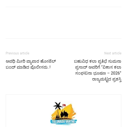
Previous article
Next article
ಅವಧಿ ಮೀರಿ ವ್ಯಾಪಾರ ಹೋಟೆಲ್​
ಬಹುವಿಧ ಕಲಾ ಪ್ರತಿಭೆ ಸುಮನಾ
ಬಂದ್​ ಮಾಡಿದ ಪೊಲೀಸರು..!
ಪ್ರಸಾದ್ ಅವರಿಗೆ “ವಿಕಾಸ ಕಲಾ
ಸಂಘಟನಾ ಭೂಷಣ – 2026”
ರಾಜ್ಯಮಟ್ಟದ ಪ್ರಶಸ್ತಿ