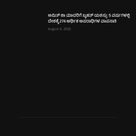
ಅಮಿತ್ ಶಾ ಮಾದರಿಗೆ ಬೃಹತ್ ಯಶಸ್ಸು: 5 ವರ್ಷಗಳಲ್ಲಿ
ದೇಶಕ್ಕೆ 274 ಆರ್ಥಿಕ ಅಪರಾಧಿಗಳ ವಾಪಸಾತಿ
August 6, 2026
ಮಂಗಳೂರು
702
ಉಡುಪಿ
635
ಮೂಡುಬಿದಿರೆ
577
ಕಾರ್ಕಳ
267
ಬೆಂಗಳೂರು
265