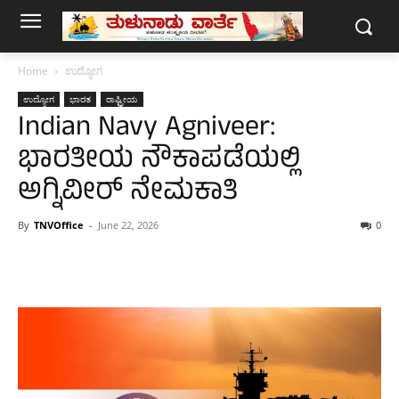
Home
ಉದ್ಯೋಗ
ಉದ್ಯೋಗ
ಭಾರತ
ರಾಷ್ಟ್ರೀಯ
Indian Navy Agniveer:
ಭಾರತೀಯ ನೌಕಾಪಡೆಯಲ್ಲಿ
ಅಗ್ನಿವೀರ್ ನೇಮಕಾತಿ
By
TNVOffice
-
June 22, 2026
0