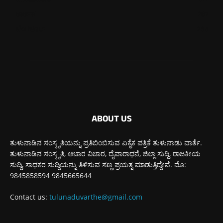
ಮೂಡುಬಿದಿರೆ
577
ಕಾರ್ಕಳ
267
ಬೆಂಗಳೂರು
265
ABOUT US
ತುಳುನಾಡಿನ ಸಂಸ್ಕೃತಿಯನ್ನು ಪ್ರತಿಬಿಂಬಿಸುವ ಏಕೈಕ ಪತ್ರಿಕೆ ತುಳುನಾಡು ವಾರ್ತೆ.
ತುಳುನಾಡಿನ ಸಂಸ್ಕೃತಿ, ಆಚಾರ ವಿಚಾರ, ದೈವಾರಾಧನೆ, ಜಿಲ್ಲಾ ಸುದ್ದಿ, ರಾಜಕೀಯ
ಸುದ್ದಿ, ಸಾಧಕರ ಸುದ್ದಿಯನ್ನು ತಿಳಿಸುವ ಸಣ್ಣ ಪ್ರಯತ್ನ ಮಾಡುತ್ತಿದ್ದೇವೆ. ಮೊ:
9845858594 9845665644
Contact us:
tulunaduvarthe@gmail.com