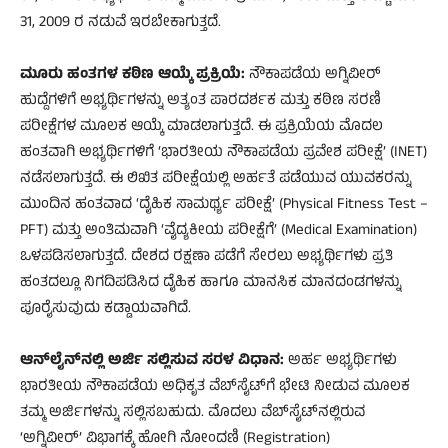
31, 2009 ರ ನಡುವೆ ಇರಬೇಕಾಗುತ್ತದೆ.
ಮೂರು ಹಂತಗಳ ಕಠಿಣ ಆಯ್ಕೆ ಪ್ರಕ್ರಿಯೆ:
ನೌಕಾಪಡೆಯ ಅಗ್ನಿವೀರ್
ಹುದ್ದೆಗಳಿಗೆ ಅಭ್ಯರ್ಥಿಗಳನ್ನು ಅತ್ಯಂತ ಪಾರದರ್ಶಕ ಮತ್ತು ಕಠಿಣ ಸರಣಿ
ಪರೀಕ್ಷೆಗಳ ಮೂಲಕ ಆಯ್ಕೆ ಮಾಡಲಾಗುತ್ತದೆ. ಈ ಪ್ರಕ್ರಿಯೆಯ ಮೊದಲ
ಹಂತವಾಗಿ ಅಭ್ಯರ್ಥಿಗಳಿಗೆ ‘ಭಾರತೀಯ ನೌಕಾಪಡೆಯ ಪ್ರವೇಶ ಪರೀಕ್ಷೆ’ (INET)
ನಡೆಸಲಾಗುತ್ತದೆ. ಈ ಲಿಖಿತ ಪರೀಕ್ಷೆಯಲ್ಲಿ ಅರ್ಹತೆ ಪಡೆಯುವ ಯುವಕರನ್ನು
ಮುಂದಿನ ಹಂತವಾದ ‘ದೈಹಿಕ ಸಾಮರ್ಥ್ಯ ಪರೀಕ್ಷೆ’ (Physical Fitness Test –
PFT) ಮತ್ತು ಅಂತಿಮವಾಗಿ ‘ವೈದ್ಯಕೀಯ ಪರೀಕ್ಷೆಗೆ’ (Medical Examination)
ಒಳಪಡಿಸಲಾಗುತ್ತದೆ. ದೇಶದ ರಕ್ಷಣಾ ಪಡೆಗೆ ಸೇರಲು ಅಭ್ಯರ್ಥಿಗಳು ಪ್ರತಿ
ಹಂತದಲ್ಲೂ ನಿಗದಿಪಡಿಸಿದ ದೈಹಿಕ ಹಾಗೂ ಮಾನಸಿಕ ಮಾನದಂಡಗಳನ್ನು
ಪೂರೈಸುವುದು ಕಡ್ಡಾಯವಾಗಿದೆ.
ಆನ್‌ಲೈನ್‌ನಲ್ಲಿ ಅರ್ಜಿ ಸಲ್ಲಿಸುವ ಸರಳ ವಿಧಾನ:
ಅರ್ಹ ಅಭ್ಯರ್ಥಿಗಳು
ಭಾರತೀಯ ನೌಕಾಪಡೆಯ ಅಧಿಕೃತ ವೆಬ್‌ಸೈಟ್‌ಗೆ ಭೇಟಿ ನೀಡುವ ಮೂಲಕ
ತಮ್ಮ ಅರ್ಜಿಗಳನ್ನು ಸಲ್ಲಿಸಬಹುದು. ಮೊದಲು ವೆಬ್‌ಸೈಟ್‌ನಲ್ಲಿರುವ
‘ಅಗ್ನಿವೀರ್’ ವಿಭಾಗಕ್ಕೆ ಹೋಗಿ ನೋಂದಣಿ (Registration)