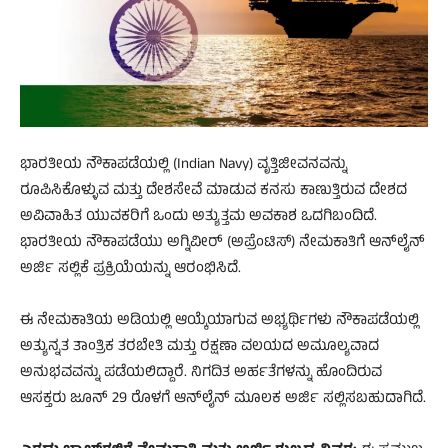
ಭಾರತೀಯ ನೌಕಾಪಡೆಯಲ್ಲಿ (Indian Navy) ವೃತ್ತಿಜೀವನವನ್ನು
ರೂಪಿಸಿಕೊಳ್ಳುವ ಮತ್ತು ದೇಶಸೇವೆ ಮಾಡುವ ಕನಸು ಕಾಣುತ್ತಿರುವ ದೇಶದ
ಅವಿವಾಹಿತ ಯುವಕರಿಗೆ ಒಂದು ಅತ್ಯುತ್ತಮ ಅವಕಾಶ ಒದಗಿಬಂದಿದೆ.
ಭಾರತೀಯ ನೌಕಾಪಡೆಯು ಅಗ್ನಿವೀರ್ (ಅಪ್ರೆಂಟಿಸ್) ನೇಮಕಾತಿಗೆ ಆನ್‌ಲೈನ್
ಅರ್ಜಿ ಸಲ್ಲಿಕೆ ಪ್ರಕ್ರಿಯೆಯನ್ನು ಆರಂಭಿಸಿದೆ.
ಈ ನೇಮಕಾತಿಯ ಅಡಿಯಲ್ಲಿ ಆಯ್ಕೆಯಾಗುವ ಅಭ್ಯರ್ಥಿಗಳು ನೌಕಾಪಡೆಯಲ್ಲಿ
ಅತ್ಯುನ್ನತ ತಾಂತ್ರಿಕ ತರಬೇತಿ ಮತ್ತು ರಕ್ಷಣಾ ವಲಯದ ಅಮೂಲ್ಯವಾದ
ಅನುಭವವನ್ನು ಪಡೆಯಲಿದ್ದಾರೆ. ನಿಗದಿತ ಅರ್ಹತೆಗಳನ್ನು ಹೊಂದಿರುವ
ಆಸಕ್ತರು ಜೂನ್ 29 ರೊಳಗೆ ಆನ್‌ಲೈನ್ ಮೂಲಕ ಅರ್ಜಿ ಸಲ್ಲಿಸಬಹುದಾಗಿದೆ.