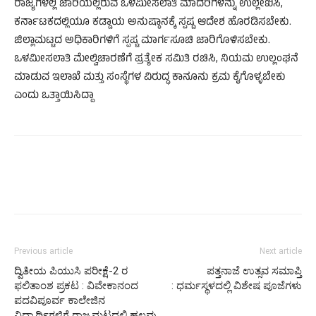
ರಾಜ್ಯಗಳಲ್ಲಿ ಜಾರಿಯಲ್ಲಿರುವ ಒಳಮೀಸಲಾತಿ ಮಾದರಿಗಳನ್ನು ಉಲ್ಲೇಖಿಸಿ,
ಕರ್ನಾಟಕದಲ್ಲಿಯೂ ಕಡ್ಡಾಯ ಅನುಷ್ಠಾನಕ್ಕೆ ಸ್ಪಷ್ಟ ಆದೇಶ ಹೊರಡಿಸಬೇಕು.
ಜಿಲ್ಲಾಮಟ್ಟದ ಅಧಿಕಾರಿಗಳಿಗೆ ಸ್ಪಷ್ಟ ಮಾರ್ಗಸೂಚಿ ಜಾರಿಗೊಳಿಸಬೇಕು.
ಒಳಮೀಸಲಾತಿ ಮೇಲ್ವಿಚಾರಣೆಗೆ ಪ್ರತ್ಯೇಕ ಸಮಿತಿ ರಚಿಸಿ, ನಿಯಮ ಉಲ್ಲಂಘನೆ
ಮಾಡುವ ಇಲಾಖೆ ಮತ್ತು ಸಂಸ್ಥೆಗಳ ವಿರುದ್ಧ ಕಾನೂನು ಕ್ರಮ ಕೈಗೊಳ್ಳಬೇಕು
ಎಂದು ಒತ್ತಾಯಿಸಿದ್ದಾ
Previous article
Next article
ದ್ವಿತೀಯ ಪಿಯುಸಿ ಪರೀಕ್ಷೆ-2 ರ
ಪತ್ತನಾಜೆ ಉತ್ಸವ ಸಮಾಪ್ತಿ
ಫಲಿತಾಂಶ ಪ್ರಕಟ : ವಿವೇಕಾನಂದ
: ಧರ್ಮಸ್ಥಳದಲ್ಲಿ ವಿಶೇಷ ಪೂಜೆಗಳು
ಪದವಿಪೂರ್ವ ಕಾಲೇಜಿನ
ವಿದ್ಯಾರ್ಥಿಗಳಿಗೆ ರಾಜ್ಯಮಟ್ಟದಲ್ಲಿ ಹಲವು