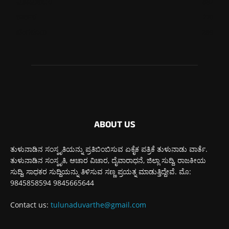
ಮೂಡುಬಿದಿರೆ
582
ಕಾರ್ಕಳ
270
ಬೆಂಗಳೂರು
269
ABOUT US
ತುಳುನಾಡಿನ ಸಂಸ್ಕೃತಿಯನ್ನು ಪ್ರತಿಬಿಂಬಿಸುವ ಏಕೈಕ ಪತ್ರಿಕೆ ತುಳುನಾಡು ವಾರ್ತೆ.
ತುಳುನಾಡಿನ ಸಂಸ್ಕೃತಿ, ಆಚಾರ ವಿಚಾರ, ದೈವಾರಾಧನೆ, ಜಿಲ್ಲಾ ಸುದ್ದಿ, ರಾಜಕೀಯ
ಸುದ್ದಿ, ಸಾಧಕರ ಸುದ್ದಿಯನ್ನು ತಿಳಿಸುವ ಸಣ್ಣ ಪ್ರಯತ್ನ ಮಾಡುತ್ತಿದ್ದೇವೆ. ಮೊ:
9845858594 9845665644
Contact us:
tulunaduvarthe@gmail.com