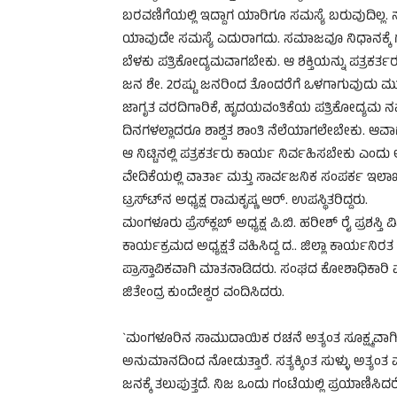
ಬರವಣಿಗೆಯಲ್ಲಿ ಇದ್ದಾಗ ಯಾರಿಗೂ ಸಮಸ್ಯೆ ಬರುವುದಿಲ್ಲ. 
ಯಾವುದೇ ಸಮಸ್ಯೆ ಎದುರಾಗದು. ಸಮಾಜವೂ ನಿಧಾನಕ್ಕೆ 
ಬೆಳಕು ಪತ್ರಿಕೋದ್ಯಮವಾಗಬೇಕು. ಆ ಶಕ್ತಿಯನ್ನು ಪತ್ರಕರ್
ಜನ ಶೇ. 2ರಷ್ಟು ಜನರಿಂದ ತೊಂದರೆಗೆ ಒಳಗಾಗುವುದು ಮುಂದ
ಜಾಗೃತ ವರದಿಗಾರಿಕೆ, ಹೃದಯವಂತಿಕೆಯ ಪತ್ರಿಕೋದ್ಯಮ ನಮ
ದಿನಗಳಲ್ಲಾದರೂ ಶಾಶ್ವತ ಶಾಂತಿ ನೆಲೆಯಾಗಲೇಬೇಕು. ಆವಾ
ಆ ನಿಟ್ಟಿನಲ್ಲಿ ಪತ್ರಕರ್ತರು ಕಾರ್ಯ ನಿರ್ವಹಿಸಬೇಕು ಎಂ
ವೇದಿಕೆಯಲ್ಲಿ ವಾರ್ತಾ ಮತ್ತು ಸಾರ್ವಜನಿಕ ಸಂಪರ್ಕ ಇ
ಟ್ರಸ್ಟ್‍ನ ಅಧ್ಯಕ್ಷ ರಾಮಕೃಷ್ಣ ಆರ್. ಉಪಸ್ಥಿತರಿದ್ದರು.
ಮಂಗಳೂರು ಪ್ರೆಸ್‍ಕ್ಲಬ್ ಅಧ್ಯಕ್ಷ ಪಿ.ಬಿ. ಹರೀಶ್ ರೈ ಪ್ರಶಸ್ತ
ಕಾರ್ಯಕ್ರಮದ ಅಧ್ಯಕ್ಷತೆ ವಹಿಸಿದ್ದ ದ.. ಜಿಲ್ಲಾ ಕಾರ್ಯನಿರತ
ಪ್ರಾಸ್ತಾವಿಕವಾಗಿ ಮಾತನಾಡಿದರು. ಸಂಘದ ಕೋಶಾಧಿಕಾರಿ ಪ
ಜಿತೇಂದ್ರ ಕುಂದೇಶ್ವರ ವಂದಿಸಿದರು.
`ಮಂಗಳೂರಿನ ಸಾಮುದಾಯಿಕ ರಚನೆ ಅತ್ಯಂತ ಸೂಕ್ಷ್ಮವಾಗಿರುವು
ಅನುಮಾನದಿಂದ ನೋಡುತ್ತಾರೆ. ಸತ್ಯಕ್ಕಿಂತ ಸುಳ್ಳು ಅತ್ಯಂತ 
ಜನಕ್ಕೆ ತಲುಪುತ್ತದೆ. ನಿಜ ಒಂದು ಗಂಟೆಯಲ್ಲಿ ಪ್ರಯಾಣಿಸಿದರೆ