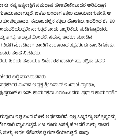
ನಾನು ನನ್ನ ಆತ್ಮಸಾಕ್ಷಿಗೆ ಸಮಧಾನ ಹೇಳಬೇಕೆಂಬುದರ ಅರಿವಿದ್ದಾಗ
ಗುಣಮುಖವಾಗುತ್ತದೆ. ಬೆಳಕು ಬಂದಾಗ ಕತ್ತಲು ಮಾಯವಾಗುವಂತೆ, ಆ
ತರು ತುಂಬಿಲ್ಲವಾದರೆ, ಸಮಾಜದಲ್ಲಿನ ಕತ್ತಲು ಹೋಗದು. ಇದರಿಂದ ಶೇ. 98
ುವರಿಯುತ್ತಲೇ ಸಾಗುತ್ತದೆ ಎಂದು ಎಚ್ಚರಿಕೆಯ ನುಡಿಗನ್ನಾಡಿದರು.
್ಮ ಅಗತ್ಯ. ಅದ್ಯಾವ ತೊಂದರೆ, ಸಮಸ್ಯೆ ಆದರೂ ಮುಂದಿನ
ಗ ತಿರುಗಿ ನೋಡಿದಾಗ ಶಾಂತಿಗೆ ಕಾರಣರಾದ ಪತ್ರಕರ್ತರು ಕಾಣಸಿಗಬೇಕು.
ದು ಅವರು ಸಲಹೆ ನೀಡಿದರು.
ಲಾಖೆಯ ಹಿರಿಯ ಸಹಾಯಕ ನಿರ್ದೇಶಕ ಖಾದರ್ ಷಾ, ಪತ್ರಿಕಾ ಭವನ
ಿ ವಿಜೇತರ ಬಗ್ಗೆ ಮಾತನಾಡಿದರು.
 ಪತ್ರಕರ್ತರ ಸಂಘದ ಅಧ್ಯಕ್ಷ ಶ್ರೀನಿವಾಸ್ ಇಂದಾಜೆ ಸ್ವಾಗತಿಸಿ,
ುಷ್ಪರಾಜ್ ಬಿ.ಎನ್. ಕಾರ್ಯಕ್ರಮ ನಿರೂಪಿಸಿದರು. ಪ್ರಧಾನ ಕಾರ್ಯದರ್ಶಿ
ದು ಇಲ್ಲಿ ಬಂದ ಮೇಲೆ ಅರ್ಥವಾಗಿದೆ. ಇಲ್ಲ ಒಬ್ಬರನ್ನು ಇನ್ನೊಬ್ಬರನ್ನು
ವೇಗವಾಗಿ ವ್ಯಾಪಿಸುತ್ತದೆ. ನಿಜ ನೂರು ಜನಕ್ಕೆ ಹೋದರೆ ಸುಳ್ಳು ಸಾವಿರ
, ಸುಳ್ಳು ಅರ್ಧ ಸೆಕೆಂಡ್‍ನಲ್ಲಿ ರವಾನೆಯಾಗುತ್ತದೆ. ನಾವು