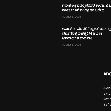
ಗಣೇಶೋತ್ಸವದಲ್ಲಿ ಪರಿಸರ ಕಾಳಜಿ; ಪಿಒ
ಮೂರ್ತಿಗಳಿಗೆ ಸಂಪೂರ್ಣ ನಿಷೇಧ
August 6, 2026
ಅಮಿತ್ ಶಾ ಮಾದರಿಗೆ ಬೃಹತ್ ಯಶಸ್ಸು:
ವರ್ಷಗಳಲ್ಲಿ ದೇಶಕ್ಕೆ 274 ಆರ್ಥಿಕ
ಅಪರಾಧಿಗಳ ವಾಪಸಾತಿ
August 6, 2026
ABO
ತುಳುನ
ತುಳುನ
ಸಾಧಕರ
984