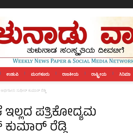
ಉಡುಪಿ
ಮಂಗಳೂರು
ರಾಜಕೀಯ
ರಾಷ್ಟ್ರೀಯ
ಸಿನಿಮಾ
ಮ ಅರ್ಥಹೀನ: ಸುಧೀರ್ ಕುಮಾರ್ ರೆಡ್ಡಿ
ೆ ಇಲ್ಲದ ಪತ್ರಿಕೋದ್ಯಮ
ಕುಮಾರ್ ರೆಡ್ಡಿ