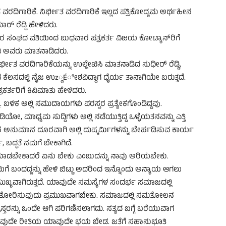
ದಿಗಾರಿಕೆ. ನಿರ್ಭೀತ ವರದಿಗಾರಿಕೆ ಇಲ್ಲದ ಪತ್ರಿಕೋದ್ಯಮ ಅರ್ಥಹೀನ
 ರೆಡ್ಡಿ ಹೇಳಿದರು.
ತ್ರಕರ್ತರ ಸಂಘದ ವತಿಯಿಂದ ಬುಧವಾರ ಪತ್ರಕರ್ತ ವಿಜಯ ಕೋಟ್ಯಾನ್‍ರಿಗೆ
ಮಾಡಿ ಅವರು ಮಾತನಾಡಿದರು.
ಿರ್ಭೀತ ವರದಿಗಾರಿಕೆಯನ್ನು ಉಲ್ಲೇಖಿಸಿ ಮಾತನಾಡಿದ ಸುಧೀರ್ ರೆಡ್ಡಿ,
 ಕೆಲಸದಲ್ಲಿ ನೈಜ ಉz್ದÉೀಶವಿದ್ದಾಗ ಧೈರ್ಯ ತಾನಾಗಿಯೇ ಬರುತ್ತದೆ.
ಕರ್ತರಿಗೆ ಕಿವಿಮಾತು ಹೇಳಿದರು.
 ಬಳಿಕ ಅಲ್ಲಿ ಸಮುದಾಯಗಳು ಪರಸ್ಪರ ಪ್ರತ್ಯೇಕಗೊಂಡಿದ್ದವು.
ಯೋ, ಮಾಧ್ಯಮ ಸುದ್ದಿಗಳು ಅಲ್ಲಿ ನಡೆಯುತ್ತಿದ್ದ ಒಳ್ಳೆಯತನವನ್ನು ಎತ್ತಿ
ಅನುಮಾನ ದೂರವಾಗಿ ಅಲ್ಲಿ ದುಷ್ಕರ್ಮಿಗಳನ್ನು ಬೇರ್ಪಡಿಸುವ ಕಾರ್ಯ
 ಬದ್ಧತೆ ನಮಗೆ ಬೇಕಾಗಿದೆ.
ಕೆ ಮಾಡಬೇಕಾದರೆ ಏನು ಬೇಕು ಎಂಬುದನ್ನು ನಾವು ಅರಿಯಬೇಕು.
ಿಗೆ ಬಂದದ್ದನ್ನು ಹೇಳಿ ಬಿಟ್ಟು ಅದರಿಂದ ಇನ್ನೊಂದು ಅನ್ಯಾಯ ಆಗಲು
್ಯವಾಗಿರುತ್ತದೆ. ಯಾವುದೇ ಸಮಸ್ಯೆಗಳ ಸಂದರ್ಭ ಸಮಾಜದಲ್ಲಿ
ತ್ತಿ ತೋರಿಸುವುದು ಪ್ರಮುಖವಾಗಬೇಕು. ಸಮಾಜದಲ್ಲಿ ಸಮತೋಲನ
್ತರನ್ನು ಒಂದೇ ಆಗಿ ಪರಿಗಣಿಸಲಾಗದು. ಸತ್ಯದ ಬಗ್ಗೆ ಬರೆಯುವಾಗ
ಗ ಯಾವುದೇ ರೀತಿಯ ಯಾವುದೇ ಭಯ ಬೇಡ. ಜತೆಗೆ ಸಹಾನುಭೂತಿ