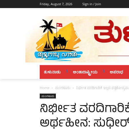
Friday, August 7, 2026
Sign in / Join
ತುಳುನಾಡು
ಅಂತಾರಾಷ್ಟ್ರೀಯ
ಅಪರಾಧ
Home
ಮಂಗಳೂರು
ನಿರ್ಭೀತ ವರದಿಗಾರಿಕೆ ಇಲ್ಲದ ಪತ್ರಿಕೋದ್ಯ
ಮಂಗಳೂರು
ನಿರ್ಭೀತ ವರದಿಗಾರಿಕ
ಅರ್ಥಹೀನ: ಸುಧೀರ್ 