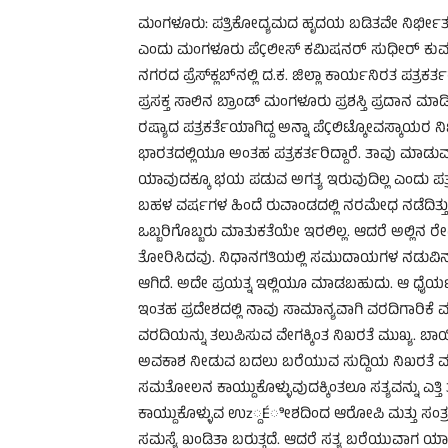
ಮಂಗಳೂರು: ಪತ್ರಿಕೋದ್ಯಮದ ಹೃದಯ ಬಡಿತವೇ ನಿರ್ಭೀತ ವರ
ಎಂದು ಮಂಗಳೂರು ಪೆÇಲೀಸ್ ಕಮಿಷನರ್ ಸುಧೀರ್ ಕುಮಾರ್
ನಗರದ ಪ್ರೆಸ್‍ಕ್ಲಬ್‍ನಲ್ಲಿ ದ.ಕ. ಜಿಲ್ಲಾ ಕಾರ್ಯನಿರತ ಪ
ಪ್ರಸಕ್ತ ಸಾಲಿನ ಬ್ರಾಂಡ್ ಮಂಗಳೂರು ಪ್ರಶಸ್ತಿ ಪ್ರದಾನ 
ರಷ್ಯಾದ ಪತ್ರಕರ್ತೆಯಾಗಿದ್ದ ಅನ್ನಾ ಪೆÇಲಿಟ್ಕೋವಸ್ಕಾಯರ ನ
ಭಾರತದಲ್ಲಿಯೂ ಅಂತಹ ಪತ್ರಕರ್ತರಿದ್ದಾರೆ. ತಾವು ಮಾಡುವ
ಯಾವುದಕ್ಕೂ ಭಯ ಪಡುವ ಅಗತ್ಯ ಇರುವುದಿಲ್ಲ ಎಂದು ಪತ್ರ
ಬಹಳ ವರ್ಷಗಳ ಹಿಂದೆ ರುವಾಂಡದಲ್ಲಿ ನರಮೇಧ ನಡೆದಿತ್ತು.
ಒಬ್ಬರಿಗೊಬ್ಬರು ಮಾತುಕತೆಯೇ ಇರಲಿಲ್ಲ. ಆದರೆ ಅಲ್ಲಿನ ರೇಡಿ
ತೋರಿಸಿದವು. ನಿಧಾನಗತಿಯಲ್ಲಿ ಸಮುದಾಯಗಳ ನಡುವಿನ 
ಆಗಿದೆ. ಅದೇ ಪ್ರಯತ್ನ ಇಲ್ಲಿಯೂ ಮಾಡಬಹುದು. ಆ ಧೈರ್ಯ,
ಇಂತಹ ಪ್ರದೇಶದಲ್ಲಿ ನಾವು ಸಾಮಾನ್ಯವಾಗಿ ವರದಿಗಾರಿ
ವರದಿಯನ್ನು ತಲುಪಿಸುವ ವೇಗಕ್ಕಿಂತ ನಿಖರತೆ ಮುಖ್ಯ. ಬಾಯ
ಅವಕಾಶ ನೀಡುವ ಬದಲು ಬರೆಯುವ ಸುದ್ದಿಯ ನಿಖರತೆ ಮುಖ
ಸಮತೋಲನ ಕಾಯ್ದುಕೊಳ್ಳುವುದಕ್ಕಿಂತಲೂ ಸತ್ಯವನ್ನು ಎ
ಕಾಯ್ದುಕೊಳ್ಳುವ ಉz್ದÉೀಶದಿಂದ ಆರೋಪಿ ಮತ್ತು ಸಂತ್ರಸ
ಸಮಸ್ಯೆ ಖಂಡಿತಾ ಬರುತ್ತದೆ. ಆದರೆ ಸತ್ಯ ಬರೆಯುವಾ