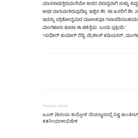
ಮಾತನಾಡುತ್ತಿರುವಂತೆಯೇ ಅದರ ವಿರುದ್ದವಾಗಿ ಸುಳ್ಳು ಸಿದ್ಧವ
ಅರ್ಥವಾಗುವಂತಿರುವುದಿಲ್ಲ. ಇಲ್ಲಿನ ಶೇ. 98 ಜನರಿಗೆ ಶೇ
ಇದನ್ನು ಪತ್ರಿಕೋದ್ಯಮದ ಮೂಲಕವೂ ಗುಣಪಡಿಸಬಹುದು. ಆ ನಿ
ಮಂಗಳೂರು ಕೂಡಾ ಈ ಚಿಕಿತ್ಸೆಯ ಒಂದು ಪ್ರಕ್ರಿಯೆ.’
*ಸುಧೀರ್ ಕುಮಾರ್ ರೆಡ್ಡಿ, ಪೆÇಲೀಸ್ ಕಮಿಷನರ್, ಮಂಗ
Previous article
ಜೂನ್ 26ರಂದು ಕುದ್ರೋಳಿ ದೇವಸ್ಥಾನದಲ್ಲಿ ವಿಶ್ವ ಶಾಂತಿಗಾಗ
ಶತಸೀಯಾಳಾಭಿಷೇಕ