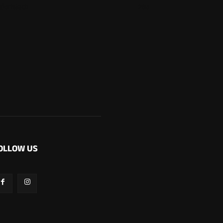
ಬೆಂಗಳೂರು
265
OLLOW US