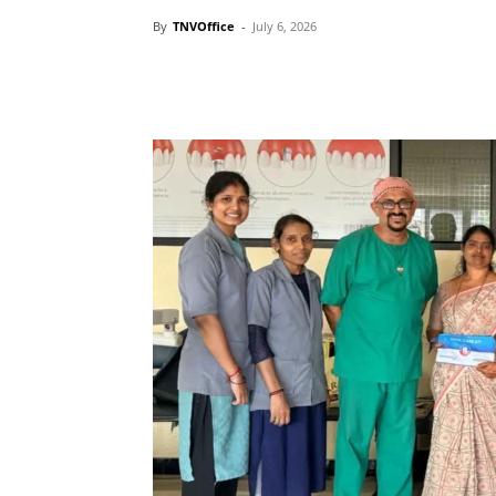
By
TNVOffice
-
July 6, 2026