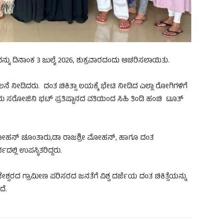
ನ್ನು ದಿನಾಂಕ 3 ಜುಲೈ 2026, ಶುಕ್ರವಾರದಂದು ಆಚರಿಸಲಾಯಿತು.
ೆ ನೀಡಿದರು. ದಂತ ಚಿಕಿತ್ಸಾ ಲಯಕ್ಕೆ ಭೇಟಿ ನೀಡಿದ ಎಲ್ಲಾ ರೋಗಿಗಳಿಗೆ
ೋಜಿನಿ ಭಟ್ ಪ್ರತಿಷ್ಟಾನದ ವತಿಯಿಂದ ಸಿಹಿ ತಿಂಡಿ ಹಂಚಿ ಟೂತ್
 ಮೋಹನ್ ಚೂಂತಾರು,ಡಾ ರಾಜಶ್ರೀ ಮೋಹನ್, ಹಾಗೂ ದಂತ
ಲ್ಲಿ ಉಪಸ್ಥಿತರಿದ್ದರು.
್ವರದ ಗ್ರಾಮೀಣ ಪರಿಸರದ ಜನತೆಗೆ ವಿಶ್ವ ದರ್ಜೆಯ ದಂತ ಚಿಕಿತ್ಸೆಯನ್ನು
ದೆ.