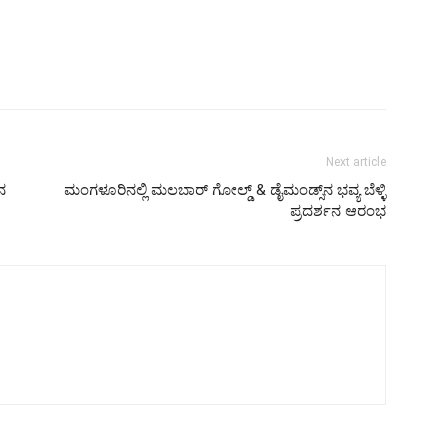
Next article
ನ
ಮಂಗಳೂರಿನಲ್ಲಿ ಮಲಬಾರ್ ಗೋಲ್ಡ್ & ಡೈಮಂಡ್ಸ್‌ನ ಭವ್ಯ ಬೆಳ್ಳಿ
ಪ್ರದರ್ಶನ ಆರಂಭ