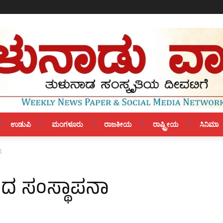
ಉಡುಪಿ
ಮಂಗಳೂರು
ರಾಜಕೀಯ
ರಾಷ್ಟ್ರೀಯ
ಸಿನಿಮಾ
ೆ
ರಮದ ಸಂಸ್ಥಾಪನಾ