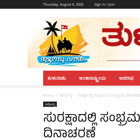
Thursday, August 6, 2026
Sign in / Join
ತುಳುನಾಡು
ಅಂತಾರಾಷ್ಟ್ರೀಯ
ಅಪರಾಧ
Home
ಆರೋಗ್ಯ
ಸುರಕ್ಷಾದಲ್ಲಿ ಸಂಭ್ರಮದ ಸಂಸ್ಥಾಪನಾ ದಿನಾಚರಣ
ಆರೋಗ್ಯ
ಸುರಕ್ಷಾದಲ್ಲಿ ಸಂಭ್
ದಿನಾಚರಣೆ