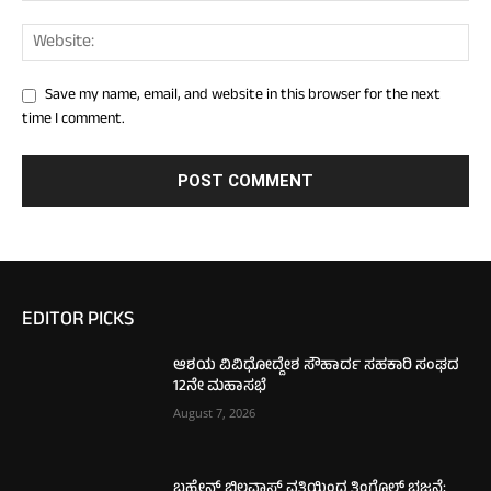
Save my name, email, and website in this browser for the next
time I comment.
EDITOR PICKS
ಆಶಯ ವಿವಿಧೋದ್ದೇಶ ಸೌಹಾರ್ದ ಸಹಕಾರಿ ಸಂಘದ
12ನೇ ಮಹಾಸಭೆ
August 7, 2026
ಬಹ್ರೇನ್ ಬಿಲ್ಲವಾಸ್ ವತಿಯಿಂದ ತಿಂಗೊಲ್ಡ್ ಭಜನೆ;