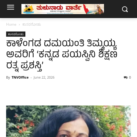
Home
ಕಾಸರಗೋಡು
ಕಾಸರಗೋಡು
ಕಾಳೆಂಗಡ ದಮಯಂತಿ ತಿಮ್ಮಯ್ಯ
ಅವರಿಗೆ ‘ಕನ್ನಡ ಪಯಸ್ವಿನಿ ಶಿಕ್ಷಣ
ರತ್ನ ಪ್ರಶಸ್ತಿ’
By
TNVOffice
-
June 22, 2026
0