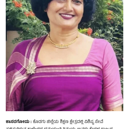
ಕಾಸರಗೋಡು :
ಕೊಡಗು ಜಿಲ್ಲೆಯ ಶಿಕ್ಷಣ ಕ್ಷೇತ್ರದಲ್ಲಿ ವಿಶಿಷ್ಟ ಸೇವೆ