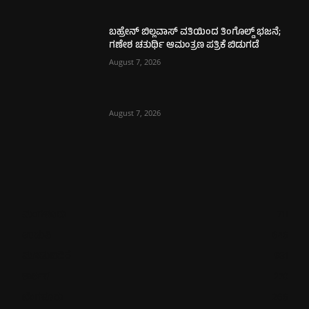
ಬಹ್ರೇನ್ ಬಿಲ್ಲವಾಸ್ ವತಿಯಿಂದ ತಿಂಗೊಲ್ಡ್ ಭಜನೆ;
ಗಣೇಶ ಚತುರ್ಥಿ ಆಮಂತ್ರಣ ಪತ್ರಿಕೆ ಬಿಡುಗಡೆ
August 7, 2026
August 7, 2026
ಮಂಗಳೂರು
711
ಉಡುಪಿ
646
ಮೂಡುಬಿದಿರೆ
581
ಕಾರ್ಕಳ
270
ಬೆಂಗಳೂರು
266