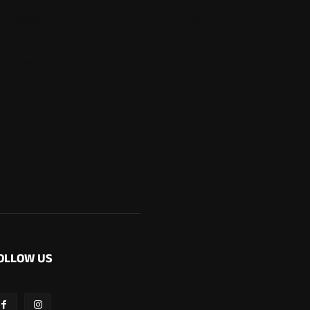
ಉಡುಪಿ
650
ಮೂಡುಬಿದಿರೆ
582
ಕಾರ್ಕಳ
270
ಬೆಂಗಳೂರು
269
OLLOW US