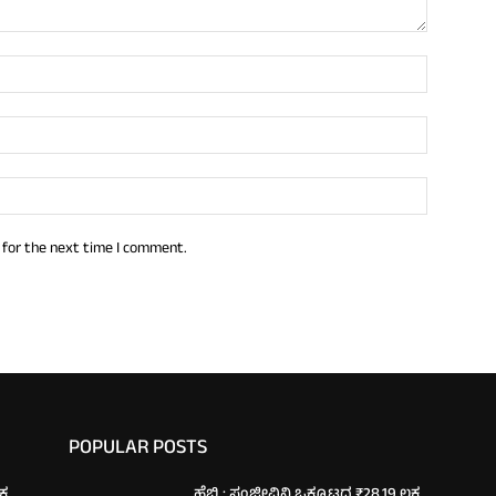
 for the next time I comment.
POPULAR POSTS
್ಷ
ಹೆಬ್ರಿ : ಸಂಜೀವಿನಿ ಒಕ್ಕೂಟದ ₹28.19 ಲಕ್ಷ