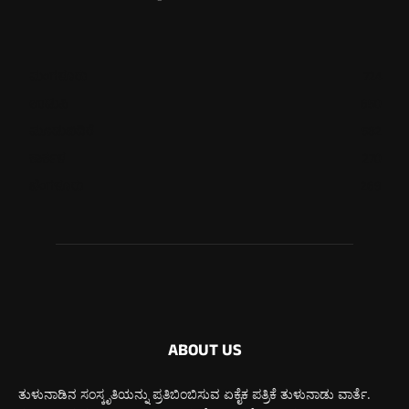
ಮಂಗಳೂರು
724
ಉಡುಪಿ
650
ಮೂಡುಬಿದಿರೆ
582
ಕಾರ್ಕಳ
270
ಬೆಂಗಳೂರು
269
ABOUT US
ತುಳುನಾಡಿನ ಸಂಸ್ಕೃತಿಯನ್ನು ಪ್ರತಿಬಿಂಬಿಸುವ ಏಕೈಕ ಪತ್ರಿಕೆ ತುಳುನಾಡು ವಾರ್ತೆ.