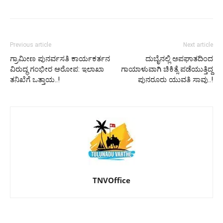
Previous article
Next article
ಗ್ರಾಮೀಣ ಪುನರ್ವಸತಿ ಕಾರ್ಯಕರ್ತನ
ದುಬೈನಲ್ಲಿ ಅಪಘಾತದಿಂದ
ವಿರುದ್ಧ ಗಂಭೀರ ಆರೋಪ: ಇಲಾಖಾ
ಗಾಯಾಳುವಾಗಿ ಚಿಕಿತ್ಸೆ ಪಡೆಯುತ್ತಿದ್ದ
ತನಿಖೆಗೆ ಒತ್ತಾಯ..!
ಪುನರೂರು ಯುವತಿ ಸಾವು..!
TNVOffice