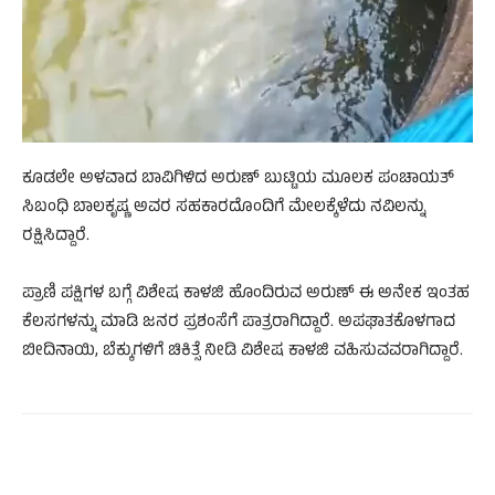
ಕೂಡಲೇ ಅಳವಾದ ಬಾವಿಗಿಳಿದ ಅರುಣ್ ಬುಟ್ಟಿಯ ಮೂಲಕ ಪಂಚಾಯತ್
ಸಿಬಂಧಿ ಬಾಲಕೃಷ್ಣ ಅವರ ಸಹಕಾರದೊಂದಿಗೆ‌ ಮೇಲಕ್ಕೆಳೆದು ನವಿಲನ್ನು
ರಕ್ಷಿಸಿದ್ದಾರೆ.
ಪ್ರಾಣಿ ಪಕ್ಷಿಗಳ ಬಗ್ಗೆ ವಿಶೇಷ ಕಾಳಜಿ ಹೊಂದಿರುವ ಅರುಣ್ ಈ ಅನೇಕ ಇಂತಹ
ಕೆಲಸಗಳನ್ನು ಮಾಡಿ ಜನರ ಪ್ರಶಂಸೆಗೆ ಪಾತ್ರರಾಗಿದ್ದಾರೆ. ಅಪಘಾತಕೊಳಗಾದ
ಬೀದಿನಾಯಿ, ಬೆಕ್ಕುಗಳಿಗೆ ಚಿಕಿತ್ಸೆ ನೀಡಿ ವಿಶೇಷ ಕಾಳಜಿ ವಹಿಸುವವರಾಗಿದ್ದಾರೆ.