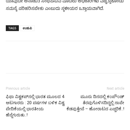
ಯಾವುದೇ ಅನಾಹುತ ಸಂಭವಿಸುವ ಮೊದಲು ಅಧಿಕಾರಿಗಳು ಎಚ್ಚೆತ್ತುಕೊಂಡು
ಸಮಸ್ಯೆ ಪರಿಹರಿಸಬೇಕು ಎಂಬುದು ಸ್ಥಳೀಯರ ಒತ್ತಾಯವಾಗಿದೆ.
TAGS
ಉಡುಪಿ
Previous article
Next article
ಫಿಫಾ ವಿಶ್ವಕಪ್‌ನಲ್ಲಿ ಭಾರತ ಮೂಲದ 4
ಮೂರು ದಿನದಲ್ಲಿ ಕಂಪೌಂಡ್
ಆಟಗಾರರು : 20 ವರ್ಷಗಳ ಬಳಿಕ ವಿಶ್ವ
ತೆರವುಗೊಳಿಸದಿದ್ದಲ್ಲಿ ನಾವೇ
ವೇದಿಕೆಯಲ್ಲಿ ಭಾರತೀಯ
ಕೆಡವುತ್ತೇವೆ – ಹೋರಾಟದ ಎಚ್ಚರಿಕೆ..!
ಹೆಜ್ಜೆಗುರುತು..!