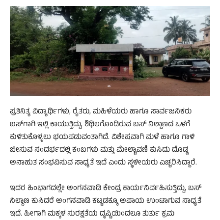
ಪ್ರತಿನಿತ್ಯ ವಿದ್ಯಾರ್ಥಿಗಳು, ರೈತರು, ಮಹಿಳೆಯರು ಹಾಗೂ ಸಾರ್ವಜನಿಕರು
ಬಸ್‌ಗಾಗಿ ಇಲ್ಲಿ ಕಾಯುತ್ತಿದ್ದು, ಶಿಥಿಲಗೊಂಡಿರುವ ಬಸ್ ನಿಲ್ದಾಣದ ಒಳಗೆ
ಕುಳಿತುಕೊಳ್ಳಲು ಭಯಪಡುವಂತಾಗಿದೆ. ವಿಶೇಷವಾಗಿ ಮಳೆ ಹಾಗೂ ಗಾಳಿ
ಬೀಸುವ ಸಂದರ್ಭದಲ್ಲಿ ಕಂಬಗಳು ಮತ್ತು ಮೇಲ್ಚಾವಣಿ ಕುಸಿದು ದೊಡ್ಡ
ಅನಾಹುತ ಸಂಭವಿಸುವ ಸಾಧ್ಯತೆ ಇದೆ ಎಂದು ಸ್ಥಳೀಯರು ಎಚ್ಚರಿಸಿದ್ದಾರೆ.
ಇದರ ಹಿಂಭಾಗದಲ್ಲೇ ಅಂಗನವಾಡಿ ಕೇಂದ್ರ ಕಾರ್ಯನಿರ್ವಹಿಸುತ್ತಿದ್ದು, ಬಸ್
ನಿಲ್ದಾಣ ಕುಸಿದರೆ ಅಂಗನವಾಡಿ ಕಟ್ಟಡಕ್ಕೂ ಅಪಾಯ ಉಂಟಾಗುವ ಸಾಧ್ಯತೆ
ಇದೆ. ಹೀಗಾಗಿ ಮಕ್ಕಳ ಸುರಕ್ಷತೆಯ ದೃಷ್ಟಿಯಿಂದಲೂ ತುರ್ತು ಕ್ರಮ