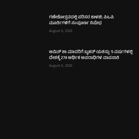
ಗಣೇಶೋತ್ಸವದಲ್ಲಿ ಪರಿಸರ ಕಾಳಜಿ; ಪಿಒಪಿ
ಮೂರ್ತಿಗಳಿಗೆ ಸಂಪೂರ್ಣ ನಿಷೇಧ
August 6, 2026
ಅಮಿತ್ ಶಾ ಮಾದರಿಗೆ ಬೃಹತ್ ಯಶಸ್ಸು: 5 ವರ್ಷಗಳಲ್ಲಿ
ದೇಶಕ್ಕೆ 274 ಆರ್ಥಿಕ ಅಪರಾಧಿಗಳ ವಾಪಸಾತಿ
August 6, 2026
ಮಂಗಳೂರು
702
ಉಡುಪಿ
635
ಮೂಡುಬಿದಿರೆ
577
ಕಾರ್ಕಳ
267
ಬೆಂಗಳೂರು
265