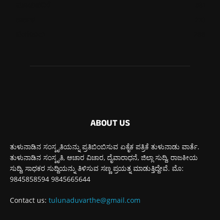
ಮೂಡುಬಿದಿರೆ
581
ಕಾರ್ಕಳ
270
ಬೆಂಗಳೂರು
266
ABOUT US
ತುಳುನಾಡಿನ ಸಂಸ್ಕೃತಿಯನ್ನು ಪ್ರತಿಬಿಂಬಿಸುವ ಏಕೈಕ ಪತ್ರಿಕೆ ತುಳುನಾಡು ವಾರ್ತೆ.
ತುಳುನಾಡಿನ ಸಂಸ್ಕೃತಿ, ಆಚಾರ ವಿಚಾರ, ದೈವಾರಾಧನೆ, ಜಿಲ್ಲಾ ಸುದ್ದಿ, ರಾಜಕೀಯ
ಸುದ್ದಿ, ಸಾಧಕರ ಸುದ್ದಿಯನ್ನು ತಿಳಿಸುವ ಸಣ್ಣ ಪ್ರಯತ್ನ ಮಾಡುತ್ತಿದ್ದೇವೆ. ಮೊ:
9845858594 9845665644
Contact us:
tulunaduvarthe@gmail.com