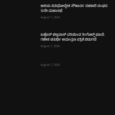
ಆಶಯ ವಿವಿಧೋದ್ದೇಶ ಸೌಹಾರ್ದ ಸಹಕಾರಿ ಸಂಘದ
12ನೇ ಮಹಾಸಭೆ
August 7, 2026
ಬಹ್ರೇನ್ ಬಿಲ್ಲವಾಸ್ ವತಿಯಿಂದ ತಿಂಗೊಲ್ಡ್ ಭಜನೆ;
ಗಣೇಶ ಚತುರ್ಥಿ ಆಮಂತ್ರಣ ಪತ್ರಿಕೆ ಬಿಡುಗಡೆ
August 7, 2026
August 7, 2026
ಮಂಗಳೂರು
711
ಉಡುಪಿ
646