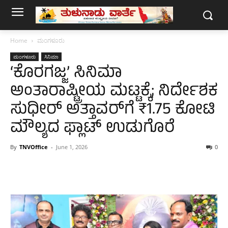
Home
ಮಂಗಳೂರು
ಮಂಗಳೂರು
ಸಿನಿಮಾ
‘ಕೊರಗಜ್ಜ’ ಸಿನಿಮಾ
ಅಂತಾರಾಷ್ಟ್ರೀಯ ಮಟ್ಟಕ್ಕೆ; ನಿರ್ದೇಶಕ
ಸುಧೀರ್ ಅತ್ತಾವರ್‌ಗೆ ₹1.75 ಕೋಟಿ
ಮೌಲ್ಯದ ಫ್ಲಾಟ್ ಉಡುಗೊರೆ
By
TNVOffice
-
June 1, 2026
0