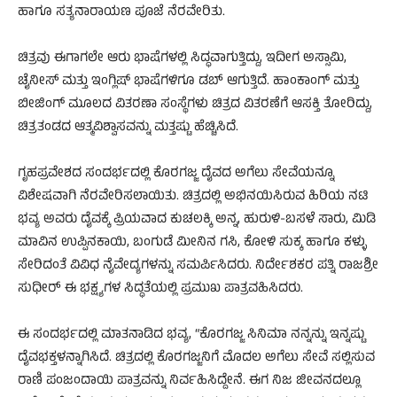
ಹಾಗೂ ಸತ್ಯನಾರಾಯಣ ಪೂಜೆ ನೆರವೇರಿತು.
ಚಿತ್ರವು ಈಗಾಗಲೇ ಆರು ಭಾಷೆಗಳಲ್ಲಿ ಸಿದ್ಧವಾಗುತ್ತಿದ್ದು, ಇದೀಗ ಅಸ್ಸಾಮಿ,
ಚೈನೀಸ್ ಮತ್ತು ಇಂಗ್ಲಿಷ್ ಭಾಷೆಗಳಿಗೂ ಡಬ್ ಆಗುತ್ತಿದೆ. ಹಾಂಕಾಂಗ್ ಮತ್ತು
ಬೀಜಿಂಗ್ ಮೂಲದ ವಿತರಣಾ ಸಂಸ್ಥೆಗಳು ಚಿತ್ರದ ವಿತರಣೆಗೆ ಆಸಕ್ತಿ ತೋರಿದ್ದು,
ಚಿತ್ರತಂಡದ ಆತ್ಮವಿಶ್ವಾಸವನ್ನು ಮತ್ತಷ್ಟು ಹೆಚ್ಚಿಸಿದೆ.
ಗೃಹಪ್ರವೇಶದ ಸಂದರ್ಭದಲ್ಲಿ ಕೊರಗಜ್ಜ ದೈವದ ಅಗೆಲು ಸೇವೆಯನ್ನೂ
ವಿಶೇಷವಾಗಿ ನೆರವೇರಿಸಲಾಯಿತು. ಚಿತ್ರದಲ್ಲಿ ಅಭಿನಯಿಸಿರುವ ಹಿರಿಯ ನಟಿ
ಭವ್ಯ ಅವರು ದೈವಕ್ಕೆ ಪ್ರಿಯವಾದ ಕುಚಲಕ್ಕಿ ಅನ್ನ, ಹುರುಳಿ-ಬಸಳೆ ಸಾರು, ಮಿಡಿ
ಮಾವಿನ ಉಪ್ಪಿನಕಾಯಿ, ಬಂಗುಡೆ ಮೀನಿನ ಗಸಿ, ಕೋಳಿ ಸುಕ್ಕ ಹಾಗೂ ಕಳ್ಳು
ಸೇರಿದಂತೆ ವಿವಿಧ ನೈವೇದ್ಯಗಳನ್ನು ಸಮರ್ಪಿಸಿದರು. ನಿರ್ದೇಶಕರ ಪತ್ನಿ ರಾಜಶ್ರೀ
ಸುಧೀರ್ ಈ ಭಕ್ಷ್ಯಗಳ ಸಿದ್ಧತೆಯಲ್ಲಿ ಪ್ರಮುಖ ಪಾತ್ರವಹಿಸಿದರು.
ಈ ಸಂದರ್ಭದಲ್ಲಿ ಮಾತನಾಡಿದ ಭವ್ಯ, “ಕೊರಗಜ್ಜ ಸಿನಿಮಾ ನನ್ನನ್ನು ಇನ್ನಷ್ಟು
ದೈವಭಕ್ತಳನ್ನಾಗಿಸಿದೆ. ಚಿತ್ರದಲ್ಲಿ ಕೊರಗಜ್ಜನಿಗೆ ಮೊದಲ ಅಗೆಲು ಸೇವೆ ಸಲ್ಲಿಸುವ
ರಾಣಿ ಪಂಜಂದಾಯಿ ಪಾತ್ರವನ್ನು ನಿರ್ವಹಿಸಿದ್ದೇನೆ. ಈಗ ನಿಜ ಜೀವನದಲ್ಲೂ