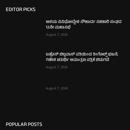
EDITOR PICKS
ಆಶಯ ವಿವಿಧೋದ್ದೇಶ ಸೌಹಾರ್ದ ಸಹಕಾರಿ ಸಂಘದ
12ನೇ ಮಹಾಸಭೆ
August 7, 2026
ಬಹ್ರೇನ್ ಬಿಲ್ಲವಾಸ್ ವತಿಯಿಂದ ತಿಂಗೊಲ್ಡ್ ಭಜನೆ;
ಗಣೇಶ ಚತುರ್ಥಿ ಆಮಂತ್ರಣ ಪತ್ರಿಕೆ ಬಿಡುಗಡೆ
August 7, 2026
August 7, 2026
POPULAR POSTS