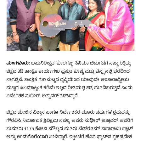
ಮಂಗಳೂರು:
ಬಹುನಿರೀಕ್ಷಿತ ‘ಕೊರಗಜ್ಜ’ ಸಿನಿಮಾ ಬಿಡುಗಡೆಗೆ ಸಜ್ಜಾಗುತ್ತಿದ್ದು,
ಚಿತ್ರದ 3ಡಿ ತಾಂತ್ರಿಕ ಕಾರ್ಯಗಳು ಪ್ರಸ್ತುತ ಕೊಚ್ಚಿ ಮತ್ತು ಚೆನ್ನೈನಲ್ಲಿ ಭರದಿಂದ
ಸಾಗುತ್ತಿವೆ. ತಾಂತ್ರಿಕ ಗುಣಮಟ್ಟದ ದೃಷ್ಟಿಯಿಂದ ಯಾವುದೇ ಅಂತಾರಾಷ್ಟ್ರೀಯ
ಮಟ್ಟದ ಸಿನಿಮಾಕ್ಕಿಂತ ಕಡಿಮೆ ಇಲ್ಲದ ರೀತಿಯಲ್ಲಿ ಚಿತ್ರ ಮೂಡಿಬರುತ್ತಿದೆ ಎಂದು
ನಿರ್ದೇಶಕ ಸುಧೀರ್ ಅತ್ತಾವರ್ ತಿಳಿಸಿದ್ದಾರೆ.
ಚಿತ್ರದ ಮೇಲಿನ ವಿಶ್ವಾಸ ಹಾಗೂ ನಿರ್ದೇಶಕರ ಮೂರು ವರ್ಷಗಳ ಶ್ರಮವನ್ನು
ಗೌರವಿಸಿ ನಿರ್ಮಾಪಕ ತ್ರಿವಿಕ್ರಮ ಸಪಲ್ಯ ಅವರು ಸುಧೀರ್ ಅತ್ತಾವರ್ ಅವರಿಗೆ
ಸುಮಾರು ₹1.75 ಕೋಟಿ ಮೌಲ್ಯದ ಮೂರು ಬೆಡ್‌ರೂಮ್ ಐಷಾರಾಮಿ ಫ್ಲಾಟ್
ಅನ್ನು ಉಡುಗೊರೆಯಾಗಿ ನೀಡಿದ್ದಾರೆ. ಇತ್ತೀಚೆಗೆ ಹೊಸ ಫ್ಲಾಟ್‌ನ ಗೃಹಪ್ರವೇಶ