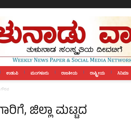
ಉಡುಪಿ
ಮಂಗಳೂರು
ರಾಜಕೀಯ
ರಾಷ್ಟ್ರೀಯ
ಸಿನಿಮಾ
ಟದ ಗೌರವ
ರಿಗೆ, ಜಿಲ್ಲಾ ಮಟ್ಟದ