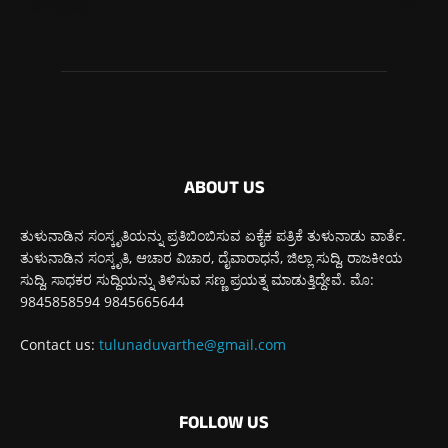
ಬೆಂಗಳೂರು
270
ABOUT US
ತುಳುನಾಡಿನ ಸಂಸ್ಕೃತಿಯನ್ನು ಪ್ರತಿಬಿಂಬಿಸುವ ಏಕೈಕ ಪತ್ರಿಕೆ ತುಳುನಾಡು ವಾರ್ತೆ.
ತುಳುನಾಡಿನ ಸಂಸ್ಕೃತಿ, ಆಚಾರ ವಿಚಾರ, ದೈವಾರಾಧನೆ, ಜಿಲ್ಲಾ ಸುದ್ದಿ, ರಾಜಕೀಯ
ಸುದ್ದಿ, ಸಾಧಕರ ಸುದ್ದಿಯನ್ನು ತಿಳಿಸುವ ಸಣ್ಣ ಪ್ರಯತ್ನ ಮಾಡುತ್ತಿದ್ದೇವೆ. ಮೊ:
9845858594 9845665644
Contact us:
tulunaduvarthe@gmail.com
FOLLOW US