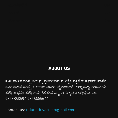
ಮೂಡುಬಿದಿರೆ
584
ಕಾರ್ಕಳ
272
ಬೆಂಗಳೂರು
270
ABOUT US
ತುಳುನಾಡಿನ ಸಂಸ್ಕೃತಿಯನ್ನು ಪ್ರತಿಬಿಂಬಿಸುವ ಏಕೈಕ ಪತ್ರಿಕೆ ತುಳುನಾಡು ವಾರ್ತೆ.
ತುಳುನಾಡಿನ ಸಂಸ್ಕೃತಿ, ಆಚಾರ ವಿಚಾರ, ದೈವಾರಾಧನೆ, ಜಿಲ್ಲಾ ಸುದ್ದಿ, ರಾಜಕೀಯ
ಸುದ್ದಿ, ಸಾಧಕರ ಸುದ್ದಿಯನ್ನು ತಿಳಿಸುವ ಸಣ್ಣ ಪ್ರಯತ್ನ ಮಾಡುತ್ತಿದ್ದೇವೆ. ಮೊ:
9845858594 9845665644
Contact us:
tulunaduvarthe@gmail.com