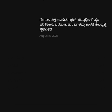
ರೆಂಜಾಳದಲ್ಲಿ ಭೂಕುಸಿತ ಭೀತಿ: ಜಿಲ್ಲಾಧಿಕಾರಿ ಸ್ಥಳ
ಪರಿಶೀಲನೆ, ಎರಡು ಕುಟುಂಬಗಳನ್ನು ಕಾಳಜಿ ಕೇಂದ್ರಕ್ಕೆ
ಸ್ಥಳಾಂತರ
August 5, 2026
ಮಂಗಳೂರು
698
ಉಡುಪಿ
633
ಮೂಡುಬಿದಿರೆ
575
ಬೆಂಗಳೂರು
263
ಕಾರ್ಕಳ
263