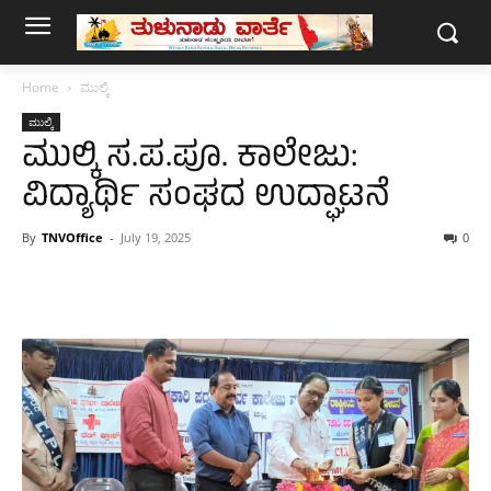
Home
ಮುಲ್ಕಿ
ಮುಲ್ಕಿ
ಮುಲ್ಕಿ ಸ.ಪ.ಪೂ. ಕಾಲೇಜು:
ವಿದ್ಯಾರ್ಥಿ ಸಂಘದ ಉದ್ಘಾಟನೆ
By
TNVOffice
-
July 19, 2025
0