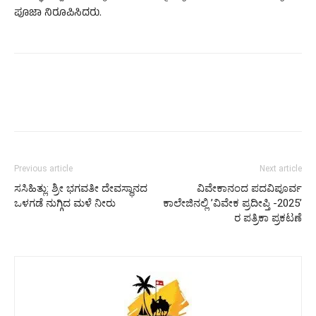
ಪೂಜಾ ನಿರೂಪಿಸಿದರು.
Previous article
Next article
ಸಸಿಹಿತ್ಲು: ಶ್ರೀ ಭಗವತೀ ದೇವಸ್ಥಾನದ
ವಿವೇಕಾನಂದ ಪದವಿಪೂರ್ವ
ಒಳಗಡೆ ನುಗ್ಗಿದ ಮಳೆ ನೀರು
ಕಾಲೇಜಿನಲ್ಲಿ ʼವಿವೇಕ ಪ್ರದೀಪ್ತಿ -2025’
ರ ಪತ್ರಿಕಾ ಪ್ರಕಟಣೆ