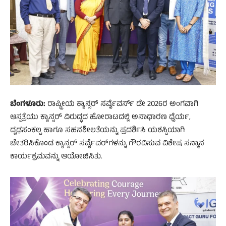
ಬೆಂಗಳೂರು:
ರಾಷ್ಟ್ರೀಯ ಕ್ಯಾನ್ಸರ್ ಸರ್ವೈವರ್ಸ್ ಡೇ 2026ರ ಅಂಗವಾಗಿ
ಆಸ್ಪತ್ರೆಯು ಕ್ಯಾನ್ಸರ್ ವಿರುದ್ಧದ ಹೋರಾಟದಲ್ಲಿ ಅಸಾಧಾರಣ ಧೈರ್ಯ,
ದೃಢಸಂಕಲ್ಪ ಹಾಗೂ ಸಹನಶೀಲತೆಯನ್ನು ಪ್ರದರ್ಶಿಸಿ ಯಶಸ್ವಿಯಾಗಿ
ಚೇತರಿಸಿಕೊಂಡ ಕ್ಯಾನ್ಸರ್ ಸರ್ವೈವರ್‌ಗಳನ್ನು ಗೌರವಿಸುವ ವಿಶೇಷ ಸನ್ಮಾನ
ಕಾರ್ಯಕ್ರಮವನ್ನು ಆಯೋಜಿಸಿತು.