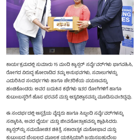
ಕಾರ್ಯಕ್ರಮದಲ್ಲಿ ಸುಮಾರು 15 ಮಂದಿ ಕ್ಯಾನ್ಸರ್ ಸರ್ವೈವರ್‌ಗಳು ಭಾಗವಹಿಸಿ,
ರೋಗದ ವಿರುದ್ಧ ಹೋರಾಡಿದ ತಮ್ಮ ಅನುಭವಗಳು, ಸವಾಲುಗಳನ್ನು
ಎದುರಿಸಿದ ಸಂದರ್ಭಗಳು ಹಾಗೂ ಚೇತರಿಕೆಯ ಪಯಣವನ್ನು
ಹಂಚಿಕೊಂಡರು. ಅವರ ಬದುಕಿನ ಕಥೆಗಳು ಇತರ ರೋಗಿಗಳಿಗೆ ಹಾಗೂ
ಕುಟುಂಬಸ್ಥರಿಗೆ ಹೊಸ ಭರವಸೆ ಮತ್ತು ಆತ್ಮವಿಶ್ವಾಸವನ್ನು ಮೂಡಿಸುವಂತಿದ್ದವು.
ಈ ಸಂದರ್ಭದಲ್ಲಿ ಆಸ್ಪತ್ರೆಯ ವೈದ್ಯರು ಹಾಗೂ ಸಿಬ್ಬಂದಿ ಸರ್ವೈವರ್‌ಗಳನ್ನು
ಸನ್ಮಾನಿಸಿ, ಅವರ ಧೈರ್ಯ ಮತ್ತು ಜೀವನೋತ್ಸಾಹವನ್ನು ಶ್ಲಾಘಿಸಿದರು.
ಕ್ಯಾನ್ಸರ್‌ನ್ನು ಸಮಯೋಚಿತ ಚಿಕಿತ್ಸೆ, ಸಕಾರಾತ್ಮಕ ಮನೋಭಾವ ಮತ್ತು
ಕುಟುಂಬದ ಬೆಂಬಲದ ಮೂಲಕ ಯಶಸ್ವಿಯಾಗಿ ಜಯಿಸಬಹುದೆಂಬ