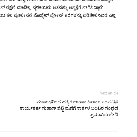
ನ ಪೊಲೀಸರು ಮತ್ತು ಆರೋಪಿಗಳ ನಡುವೆ ಒಡಂಬಡಿಕೆ ನಡೆದಿರುವ ಸಾಧ್ಯತೆ
್ಷಣೆ ಮಾಡಿಲ್ಲ. ಸ್ಥಳೀಯರು ಆತನನ್ನು ಆಸ್ಪತ್ರೆಗೆ ಸಾಗಿಸಿದ್ದಾರೆ’
ೆಯ ಕೆಲ ಪೊಲೀಸರ ಮೊಬೈಲ್ ಫೋನ್ ಕರೆಗಳನ್ನು ಪರಿಶೀಲಿಸಿದರೆ ಎಲ್ಲ
Next article
ಮತಾಂಧರಿಂದ ಹತ್ಯೆಗೊಳಗಾದ ಹಿಂದೂ ಸಂಘಟನೆ
ಕಾರ್ಯಕರ್ತ ಸುಹಾಸ್ ಶೆಟ್ಟಿ ಮನೆಗೆ ಕಾರ್ಕಳ ಬಂಟರ ಸಂಘದ
ಪ್ರಮುಖರು ಭೇಟಿ