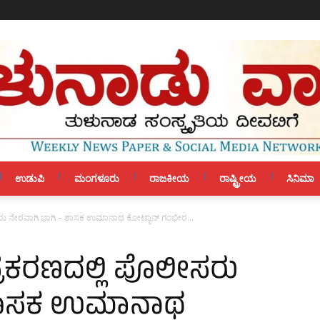
ಉಡುಪಿ
ಮಂಗಳೂರು
ರಾಜಕೀಯ
ರಾಷ್ಟ್ರೀಯ
ಸಿನಿಮಾ
ೊಲೀಸರು ನೇರವಾಗಿ ಭಾಗಿ – ಶಾಸಕ ಉಮಾನಾಥ ಕೋಟ್ಯಾನ್ ಗಂಭೀರ...
ೆ ಪ್ರಕರಣದಲ್ಲಿ ಪೊಲೀಸರು
 ಶಾಸಕ ಉಮಾನಾಥ