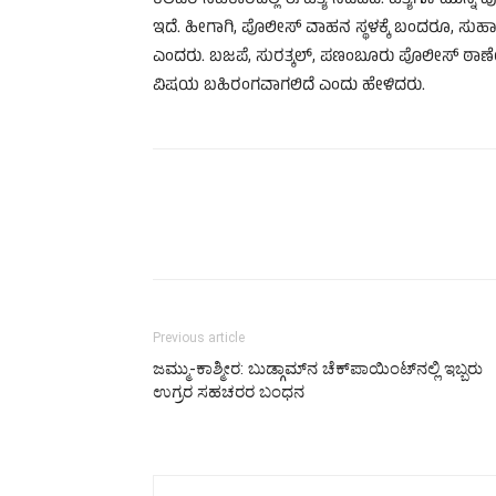
ಕೆಲವರ ಸಹಕಾರದಲ್ಲಿ ಈ ಹತ್ಯೆ ನಡೆದಿದೆ. ಹತ್ಯೆಗೂ ಮುನ್
ಇದೆ. ಹೀಗಾಗಿ, ಪೊಲೀಸ್ ವಾಹನ ಸ್ಥಳಕ್ಕೆ ಬಂದರೂ, ಸುಹಾಸ್ ರಕ
ಎಂದರು. ಬಜಪೆ, ಸುರತ್ಕಲ್‌, ಪಣಂಬೂರು ಪೊಲೀಸ್ ಠಾಣ
ವಿಷಯ ಬಹಿರಂಗವಾಗಲಿದೆ ಎಂದು ಹೇಳಿದರು.
Previous article
ಜಮ್ಮು-ಕಾಶ್ಮೀರ: ಬುಡ್ಗಾಮ್​ನ ಚೆಕ್​ಪಾಯಿಂಟ್​ನಲ್ಲಿ ಇಬ್ಬರು
ಉಗ್ರರ ಸಹಚರರ ಬಂಧನ