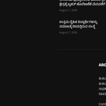
ಆ.9ರಂದು ಪುತ್ತೂರಿನಿಂದ ಮಾಣಿಲ ಶ್ರೀ
ಕ್ಷೇತ್ರಕ್ಕೆ ಬೃಹತ್ ಹೊರೆಕಾಣಿಕೆ ಮೆರವಣಿಗೆ
August 7, 2026
ಉತ್ತಮ ದೈಹಿಕ ವಿದ್ಯಾರ್ಥಿಗಳನ್ನು
ಸಮಾಜಕ್ಕೆ ನೀಡುತ್ತಿರುವ ಸಂಸ್ಥೆ
August 7, 2026
ABO
ತುಳುನ
ತುಳುನ
ಸಾಧಕರ
984
Cont