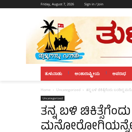
Friday, August 7, 2026
Sign in / Join
ತುಳುನಾಡು
ಅಂತಾರಾಷ್ಟ್ರೀಯ
ಅಪರಾಧ
Home
Uncategorized
ತನ್ನ ಬಳಿ ಚಿಕಿತ್ಸೆಗೆಂದು ಬಂದಿದ್ದ 
Uncategorized
ತನ್ನ ಬಳಿ ಚಿಕಿತ್ಸೆಗೆಂದ
ಮನೋರೋಗಿಯನ್ನೇ ಪ್