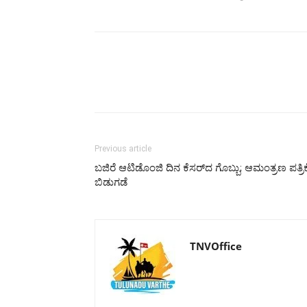
Previous article
ಬಜಿರೆ ಆಟಿಡೊಂಜಿ ದಿನ ಕೆಸರ್‌ದ ಗೊಬ್ಬು; ಆಮಂತ್ರಣ ಪತ್ರಿಕ
ಬಿಡುಗಡೆ
TNVOffice