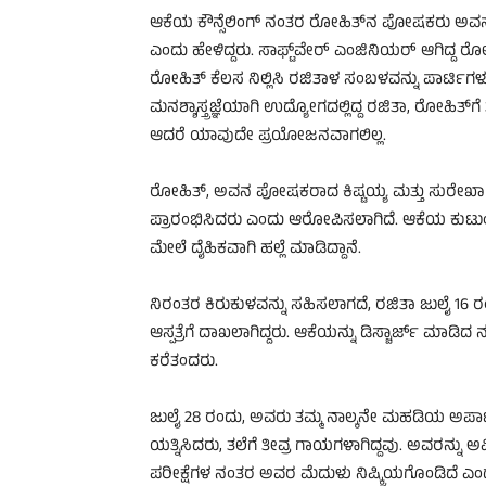
ಆಕೆಯ ಕೌನ್ಸೆಲಿಂಗ್ ನಂತರ ರೋಹಿತ್‌ನ ಪೋಷಕರು ಅವನ 
ಎಂದು ಹೇಳಿದ್ದರು. ಸಾಫ್ಟ್​​ವೇರ್ ಎಂಜಿನಿಯರ್ ಆಗಿದ್ದ 
ರೋಹಿತ್ ಕೆಲಸ ನಿಲ್ಲಿಸಿ ರಜಿತಾಳ ಸಂಬಳವನ್ನು ಪಾರ್ಟಿಗಳು ಮ
ಮನಶ್ಶಾಸ್ತ್ರಜ್ಞೆಯಾಗಿ ಉದ್ಯೋಗದಲ್ಲಿದ್ದ ರಜಿತಾ, ರೋಹಿತ
ಆದರೆ ಯಾವುದೇ ಪ್ರಯೋಜನವಾಗಲಿಲ್ಲ.
ರೋಹಿತ್, ಅವನ ಪೋಷಕರಾದ ಕಿಷ್ಟಯ್ಯ ಮತ್ತು ಸುರೇಖ
ಪ್ರಾರಂಭಿಸಿದರು ಎಂದು ಆರೋಪಿಸಲಾಗಿದೆ. ಆಕೆಯ ಕುಟ
ಮೇಲೆ ದೈಹಿಕವಾಗಿ ಹಲ್ಲೆ ಮಾಡಿದ್ದಾನೆ.
ನಿರಂತರ ಕಿರುಕುಳವನ್ನು ಸಹಿಸಲಾಗದೆ, ರಜಿತಾ ಜುಲೈ 16 ರಂದು 
ಆಸ್ಪತ್ರೆಗೆ ದಾಖಲಾಗಿದ್ದರು. ಆಕೆಯನ್ನು ಡಿಸ್ಚಾರ್ಜ್ 
ಕರೆತಂದರು.
ಜುಲೈ 28 ರಂದು, ಅವರು ತಮ್ಮ ನಾಲ್ಕನೇ ಮಹಡಿಯ ಅಪಾರ್ಟ್‌
ಯತ್ನಿಸಿದರು, ತಲೆಗೆ ತೀವ್ರ ಗಾಯಗಳಾಗಿದ್ದವು. ಅವರನ್ನು 
ಪರೀಕ್ಷೆಗಳ ನಂತರ ಅವರ ಮೆದುಳು ನಿಷ್ಕ್ರಿಯಗೊಂಡಿದೆ