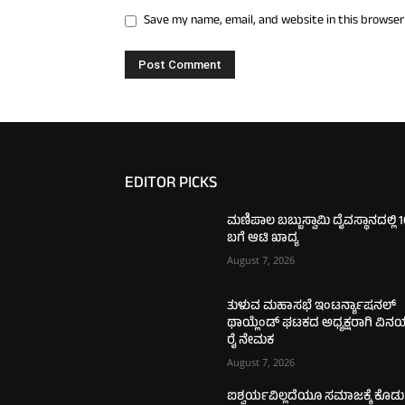
Save my name, email, and website in this browser
EDITOR PICKS
ಮಣಿಪಾಲ ಬಬ್ಬುಸ್ವಾಮಿ ದೈವಸ್ಥಾನದಲ್ಲಿ 
ಬಗೆ ಆಟಿ ಖಾದ್ಯ
August 7, 2026
ತುಳುವ ಮಹಾಸಭೆ ಇಂಟರ್ನ್ಯಾಷನಲ್
ಥಾಯ್ಲೆಂಡ್ ಘಟಕದ ಅಧ್ಯಕ್ಷರಾಗಿ ವಿನ
ರೈ ನೇಮಕ
August 7, 2026
ಐಶ್ವರ್ಯವಿಲ್ಲದೆಯೂ ಸಮಾಜಕ್ಕೆ ಕೊಡು