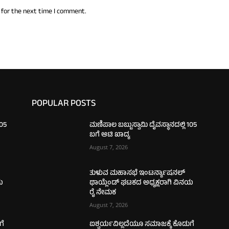
 for the next time I comment.
POPULAR POSTS
105
ಮಣಿಪಾಲ ಬಬ್ಬುಸ್ವಾಮಿ ದೈವಸ್ಥಾನದಲ್ಲಿ 105
ಬಗೆ ಆಟಿ ಖಾದ್ಯ
August 7, 2026
ತುಳುವ ಮಹಾಸಭೆ ಇಂಟರ್ನ್ಯಾಷನಲ್
ಯ
ಥಾಯ್ಲೆಂಡ್ ಘಟಕದ ಅಧ್ಯಕ್ಷರಾಗಿ ವಿನಯ
ರೈ ನೇಮಕ
August 7, 2026
ಗೆ
ಐಶ್ವರ್ಯವಿಲ್ಲದೆಯೂ ಸಮಾಜಕ್ಕೆ ಕೊಡುಗೆ