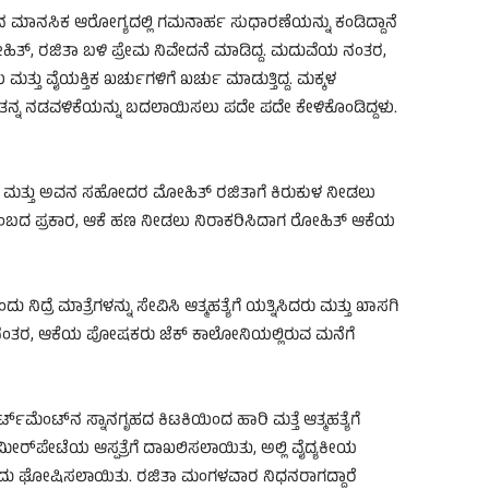
ಮಾನಸಿಕ ಆರೋಗ್ಯದಲ್ಲಿ ಗಮನಾರ್ಹ ಸುಧಾರಣೆಯನ್ನು ಕಂಡಿದ್ದಾನೆ
ರೋಹಿತ್, ರಜಿತಾ ಬಳಿ ಪ್ರೇಮ ನಿವೇದನೆ ಮಾಡಿದ್ದ. ಮದುವೆಯ ನಂತರ,
ತ್ತು ವೈಯಕ್ತಿಕ ಖರ್ಚುಗಳಿಗೆ ಖರ್ಚು ಮಾಡುತ್ತಿದ್ದ. ಮಕ್ಕಳ
್‌ಗೆ ತನ್ನ ನಡವಳಿಕೆಯನ್ನು ಬದಲಾಯಿಸಲು ಪದೇ ಪದೇ ಕೇಳಿಕೊಂಡಿದ್ದಳು.
ಾ ಮತ್ತು ಅವನ ಸಹೋದರ ಮೋಹಿತ್ ರಜಿತಾಗೆ ಕಿರುಕುಳ ನೀಡಲು
ುಂಬದ ಪ್ರಕಾರ, ಆಕೆ ಹಣ ನೀಡಲು ನಿರಾಕರಿಸಿದಾಗ ರೋಹಿತ್ ಆಕೆಯ
ನಿದ್ರೆ ಮಾತ್ರೆಗಳನ್ನು ಸೇವಿಸಿ ಆತ್ಮಹತ್ಯೆಗೆ ಯತ್ನಿಸಿದರು ಮತ್ತು ಖಾಸಗಿ
ಮಾಡಿದ ನಂತರ, ಆಕೆಯ ಪೋಷಕರು ಜೆಕ್ ಕಾಲೋನಿಯಲ್ಲಿರುವ ಮನೆಗೆ
ಮೆಂಟ್‌ನ ಸ್ನಾನಗೃಹದ ಕಿಟಕಿಯಿಂದ ಹಾರಿ ಮತ್ತೆ ಆತ್ಮಹತ್ಯೆಗೆ
ಅಮೀರ್‌ಪೇಟೆಯ ಆಸ್ಪತ್ರೆಗೆ ದಾಖಲಿಸಲಾಯಿತು, ಅಲ್ಲಿ ವೈದ್ಯಕೀಯ
 ಎಂದು ಘೋಷಿಸಲಾಯಿತು. ರಜಿತಾ ಮಂಗಳವಾರ ನಿಧನರಾಗದ್ದಾರೆ