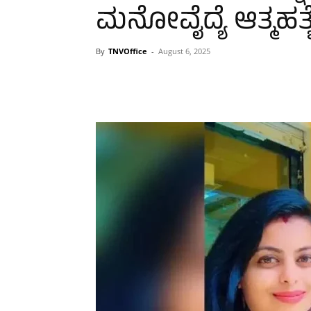
ಮನೋವೈದ್ಯೆ ಆತ್ಮಹತ್ಯ
By
TNVOffice
-
August 6, 2025