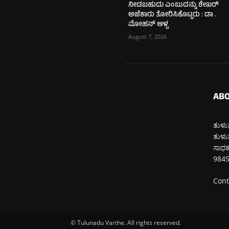
ನೀಡಬಹುದು ಎಂಬುದನ್ನು ಶೇಖರ್
ಅಜೆಕಾರು ತೋರಿಸಿಕೊಟ್ಟರು : ಡಾ .
ಮೋಹನ್ ಆಳ್ವ
August 7, 2026
ABO
ತುಳುನ
ತುಳುನ
ಸಾಧಕರ
984
Cont
© Tulunadu Varthe. All rights reserved.