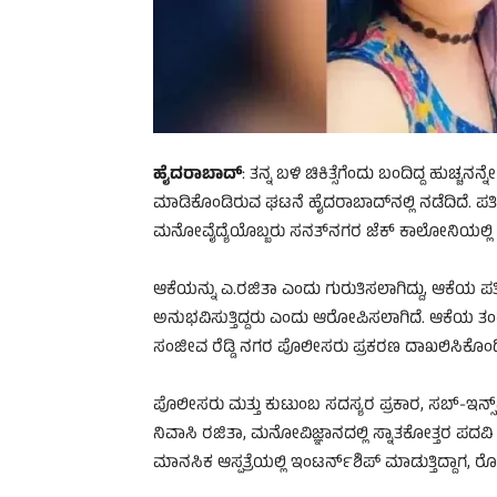
ಹೈದರಾಬಾದ್
: ತನ್ನ ಬಳಿ ಚಿಕಿತ್ಸೆಗೆಂದು ಬಂದಿದ್ದ ಹುಚ್ಚನ
ಮಾಡಿಕೊಂಡಿರುವ ಘಟನೆ ಹೈದರಾಬಾದ್​​ನಲ್ಲಿ ನಡೆದಿದೆ. ಪತ
ಮನೋವೈದ್ಯೆಯೊಬ್ಬರು ಸನತ್‌ನಗರ ಜೆಕ್ ಕಾಲೋನಿಯಲ್ಲಿ ಆತ್
ಆಕೆಯನ್ನು ಎ.ರಜಿತಾ ಎಂದು ಗುರುತಿಸಲಾಗಿದ್ದು, ಆಕೆಯ 
ಅನುಭವಿಸುತ್ತಿದ್ದರು ಎಂದು ಆರೋಪಿಸಲಾಗಿದೆ. ಆಕೆಯ ತಂ
ಸಂಜೀವ ರೆಡ್ಡಿ ನಗರ ಪೊಲೀಸರು ಪ್ರಕರಣ ದಾಖಲಿಸಿಕೊಂಡಿದ
ಪೊಲೀಸರು ಮತ್ತು ಕುಟುಂಬ ಸದಸ್ಯರ ಪ್ರಕಾರ, ಸಬ್-ಇನ್ಸ್‌
ನಿವಾಸಿ ರಜಿತಾ, ಮನೋವಿಜ್ಞಾನದಲ್ಲಿ ಸ್ನಾತಕೋತ್ತರ ಪದವಿ 
ಮಾನಸಿಕ ಆಸ್ಪತ್ರೆಯಲ್ಲಿ ಇಂಟರ್ನ್‌ಶಿಪ್ ಮಾಡುತ್ತಿದ್ದಾಗ,