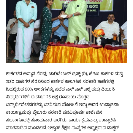
ಕಾರ್ಕಳದ ಅಮ್ಮನ ನೆರವು ಚಾರಿಟೇಬಲ್ ಟ್ರಸ್ಟ್ (ರಿ), ಜೆಸಿಐ ಕಾರ್ಕಳ ಮತ್ತು
ಇತರ ದಾನಿಗಳ ನೆರವಿನಿಂದ ಕಾರ್ಕಳ ತಾಲೂಕಿನ ಸರಕಾರಿ ಶಾಲೆಗಳಲ್ಲಿ
ಓದುತ್ತಿರುವ 90% ಅಂಕಗಳನ್ನು ಪಡೆದ ಎಸ್ ಎಸ್ ಎಲ್ಸಿ ಮತ್ತು ಪಿಯುಸಿ
ವಿದ್ಯಾರ್ಥಿಗಳಿಗೆ ಈ ವರ್ಷ 25 ಲಕ್ಷ ರೂಪಾಯಿ ಮೊತ್ತದ
ವಿದ್ಯಾರ್ಥಿವೇತನಗಳನ್ನು ವಿತರಿಸುವ ಯೋಜನೆ ಇದ್ದು ಅದರ ಉದ್ಘಾಟನಾ
ಕಾರ್ಯಕ್ರಮವು ಬೈಲೂರು ಸರಕಾರಿ ಪದವಿಪೂರ್ವ ಕಾಲೇಜಿನ
ಸಭಾಂಗಣದಲ್ಲಿ ಸೋಮವಾರ ಜರಗಿತು. ಕಾರ್ಯಕ್ರಮವನ್ನು ಉದ್ಘಾಟಿಸಿ
ಮಾತನಾಡಿದ ಮೂಡಬಿದ್ರೆ ಆಳ್ವಾಸ್ ಶಿಕ್ಷಣ ಸಂಸ್ಥೆಗಳ ಅಧ್ಯಕ್ಷರಾದ ಡಾಕ್ಟರ್