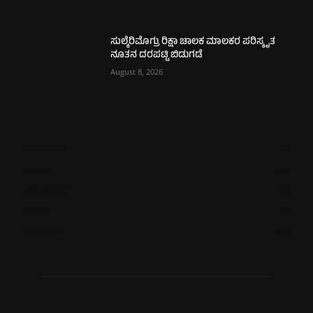
ಸುಲ್ಕೆರಿಮೊಗ್ರು ರಿಕ್ಷಾ ಚಾಲಕ ಮಾಲಕರ ಪರಿಸ್ಕೃತ
ನೂತನ ದರಪಟ್ಟಿ ಬಿಡುಗಡೆ
August 8, 2026
ಮಂಗಳೂರು
719
ಉಡುಪಿ
648
ಮೂಡುಬಿದಿರೆ
582
ಕಾರ್ಕಳ
270
ಬೆಂಗಳೂರು
269