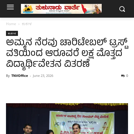
Home
ಕಾರ್ಕಳ
ಕಾರ್ಕಳ
ಅಮ್ಮನ ನೆರವು ಚಾರಿಟೇಬಲ್ ಟ್ರಸ್ಟ್
ವತಿಯಿಂದ ಆರೂವರೆ ಲಕ್ಷ ಮೊತ್ತದ
ವಿದ್ಯಾರ್ಥಿವೇತನ ವಿತರಣೆ
By
TNVOffice
-
June 23, 2026
0