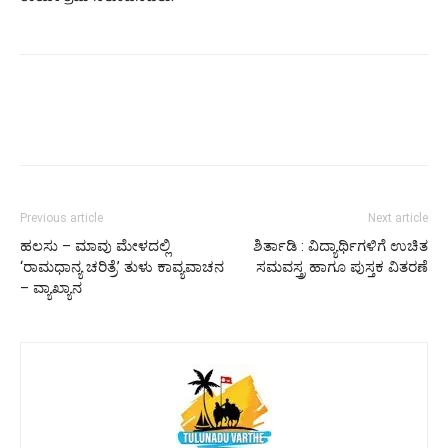
Previous article
Next article
ಹಲಸು – ಮಾವು ಮೇಳದಲ್ಲಿ
ಶಿರ್ತಾಡಿ : ವಿದ್ಯಾರ್ಥಿಗಳಿಗೆ ಉಚಿತ
‘ರಾಮಧಾನ್ಯ ಚರಿತ್ರೆ’ ತುಳು ಕಾವ್ಯವಾಚನ
ಸಮವಸ್ತ್ರ ಹಾಗೂ ಪುಸ್ತಕ ವಿತರಣೆ
– ವ್ಯಾಖ್ಯಾನ