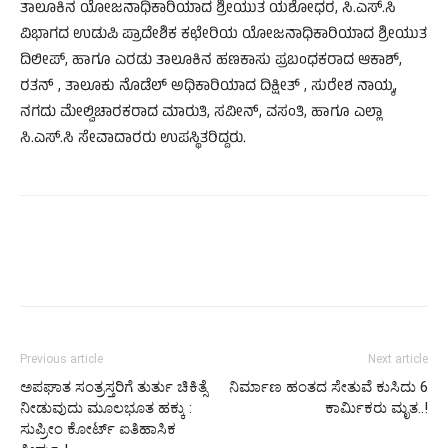
ತಾಲೂಕಿನ ಯೋಜನಾಧಿಕಾರಿಯಾದ ಶ್ರೀಯುತ ಯಶೋಧರ, ಸಿ.ಎಸ್.ಸಿ
ವಿಭಾಗದ ಉಡುಪಿ ಪ್ರಾದೇಶಿಕ ಕಛೇರಿಯ ಯೋಜನಾಧಿಕಾರಿಯಾದ ಶ್ರೀಯುತ
ದಿಲೀಪ್, ಹಾಗೂ ಎರಡು ತಾಲೂಕಿನ ಹಣಕಾಸು ಪ್ರಬಂಧಕರಾದ ಆಕಾಶ್,
ರತನ್ , ತಾಲೂಕು ನೊಡೆಲ್ ಅಧಿಕಾರಿಯಾದ ದಿಕ್ಷೀತ್ , ಸುರೇಶ ನಾಯ್ಕ,
ನಗದು ಮೇಲ್ವಿಚಾರಕರಾದ ಮಾರುತಿ, ಸವೀನ್, ವಸಂತಿ, ಹಾಗೂ ಎಲ್ಲಾ
ಸಿ.ಎಸ್.ಸಿ ಸೇವಾದಾರರು ಉಪಸ್ಥಿತರಿದ್ದರು.
Previous article
Next article
ಅಪಘಾತ ಸಂತ್ರಸ್ತರಿಗೆ ತುರ್ತು ಚಿಕಿತ್ಸೆ
ನಿರ್ಮಾಣ ಹಂತದ ಸೇತುವೆ ಕುಸಿದು 6
ನೀಡುವುದು ಮೂಲಭೂತ ಹಕ್ಕು :
ಕಾರ್ಮಿಕರು ಮೃತ..!
ಸುಪ್ರೀಂ ಕೋರ್ಟ್ ಐತಿಹಾಸಿಕ