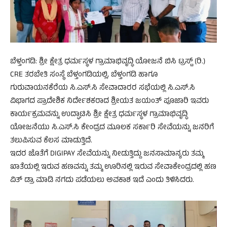
ಬೆಳ್ತಂಗಡಿ: ಶ್ರೀ ಕ್ಷೇತ್ರ ಧರ್ಮಸ್ಥಳ ಗ್ರಾಮಾಭಿವೃದ್ಧಿ ಯೋಜನೆ ಬಿಸಿ ಟ್ರಸ್ಟ್ (ರಿ.)
CRE ತರಬೇತಿ ಸಂಸ್ಥೆ ಬೆಳ್ತಂಗಡಿಯಲ್ಲಿ, ಬೆಳ್ತಂಗಡಿ ಹಾಗೂ
ಗುರುವಾಯನಕೆರೆಯ ಸಿ.ಎಸ್.ಸಿ ಸೇವಾದಾರರ ಸಭೆಯಲ್ಲಿ ಸಿ.ಎಸ್.ಸಿ
ವಿಭಾಗದ ಪ್ರಾದೇಶಿಕ ನಿರ್ದೇಶಕರಾದ ಶ್ರೀಯತ ಜಯಂತ್ ಪೂಜಾರಿ ಇವರು
ಕಾರ್ಯಕ್ರಮವನ್ನು ಉದ್ಘಾಟಿಸಿ ಶ್ರೀ ಕ್ಷೇತ್ರ ಧರ್ಮಸ್ಥಳ ಗ್ರಾಮಾಭಿವೃದ್ಧಿ
ಯೋಜನೆಯು ಸಿ.ಎಸ್.ಸಿ ಕೇಂದ್ರದ ಮೂಲಕ ಸರ್ಕಾರಿ ಸೇವೆಯನ್ನು ಜನರಿಗೆ
ತಲುಪಿಸುವ ಕೆಲಸ ಮಾಡುತ್ತಿದೆ.
ಇದರ ಜೊತೆಗೆ DIGIPAY ಸೇವೆಯನ್ನು ನೀಡುತ್ತಿದ್ದು ಜನಸಾಮಾನ್ಯರು ತಮ್ಮ
ಖಾತೆಯಲ್ಲಿ ಇರುವ ಹಣವನ್ನು ತಮ್ಮ ಊರಿನಲ್ಲಿ ಇರುವ ಸೇವಾಕೇಂದ್ರದಲ್ಲಿ ಹಣ
ವಿತ್ ಡ್ರಾ ಮಾಡಿ ನಗದು ಪಡೆಯಲು ಅವಕಾಶ ಇದೆ ಎಂದು ತಿಳಿಸಿದರು.