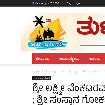
Friday, August 7, 2026
Sign in / Join
ತುಳುನಾಡು
ಅಂತಾರಾಷ್ಟ್ರೀಯ
ಅಪರಾಧ
Home
Uncategorized
ಶ್ರೀ ಲಕ್ಷ್ಮೀ ವೆಂಕಟರಮಣ ದೇವಸ್ಥಾ
Uncategorized
ಶ್ರೀ ಲಕ್ಷ್ಮೀ ವೆಂಕಟ
; ಶ್ರೀ ಸಂಸ್ಥಾನ ಗೋ