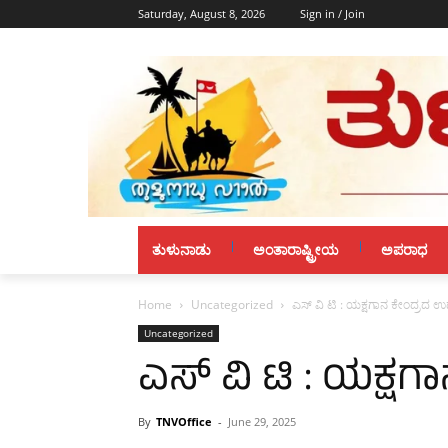
Saturday, August 8, 2026
Sign in / Join
ತುಳುನಾಡು
ಅಂತಾರಾಷ್ಟ್ರೀಯ
ಅಪರಾಧ
Home
Uncategorized
ಎಸ್ ವಿ ಟಿ : ಯಕ್ಷಗಾನ ಕೇಂದ್ರದ ಉ
Uncategorized
ಎಸ್ ವಿ ಟಿ : ಯಕ್ಷಗ
By
TNVOffice
-
June 29, 2025