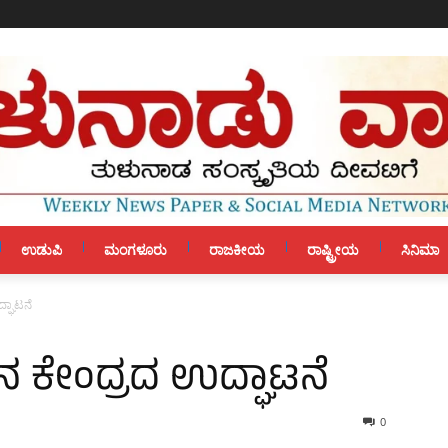
ಉಡುಪಿ
ಮಂಗಳೂರು
ರಾಜಕೀಯ
ರಾಷ್ಟ್ರೀಯ
ಸಿನಿಮಾ
ದ್ಘಾಟನೆ
ಾನ ಕೇಂದ್ರದ ಉದ್ಘಾಟನೆ
0