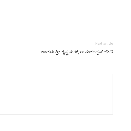
Next article
ಉಡುಪಿ ಶ್ರೀ ಕೃಷ್ಣ ಮಠಕ್ಕೆ ರಾಮಚಂದ್ರನ್ ಭೇಟಿ