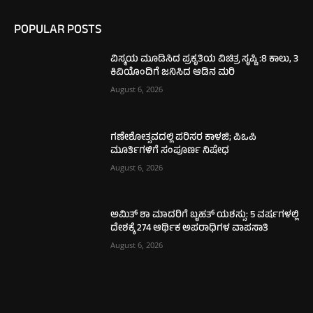
POPULAR POSTS
ವಿಸ್ಮಯ ಮೂಡಿಸಿದ ಪ್ರಕೃತಿಯ ವಿಚಿತ್ರ ಸೃಷ್ಟಿ :8 ಕಾಲು, 3
ಕಿವಿಯೊಂದಿಗೆ ಜನಿಸಿದ ಆಡಿನ ಮರಿ
August 6, 2026
ಗಣೇಶೋತ್ಸವದಲ್ಲಿ ಪರಿಸರ ಕಾಳಜಿ; ಪಿಒಪಿ
ಮೂರ್ತಿಗಳಿಗೆ ಸಂಪೂರ್ಣ ನಿಷೇಧ
August 6, 2026
ಅಮಿತ್ ಶಾ ಮಾದರಿಗೆ ಬೃಹತ್ ಯಶಸ್ಸು: 5 ವರ್ಷಗಳಲ್ಲಿ
ದೇಶಕ್ಕೆ 274 ಆರ್ಥಿಕ ಅಪರಾಧಿಗಳ ವಾಪಸಾತಿ
August 6, 2026