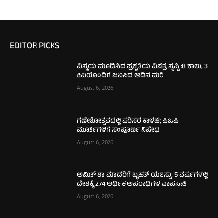
EDITOR PICKS
ವಿಸ್ಮಯ ಮೂಡಿಸಿದ ಪ್ರಕೃತಿಯ ವಿಚಿತ್ರ ಸೃಷ್ಟಿ :8 ಕಾಲು, 3
ಕಿವಿಯೊಂದಿಗೆ ಜನಿಸಿದ ಆಡಿನ ಮರಿ
August 6, 2026
ಗಣೇಶೋತ್ಸವದಲ್ಲಿ ಪರಿಸರ ಕಾಳಜಿ; ಪಿಒಪಿ
ಮೂರ್ತಿಗಳಿಗೆ ಸಂಪೂರ್ಣ ನಿಷೇಧ
August 6, 2026
ಅಮಿತ್ ಶಾ ಮಾದರಿಗೆ ಬೃಹತ್ ಯಶಸ್ಸು: 5 ವರ್ಷಗಳಲ್ಲಿ
ದೇಶಕ್ಕೆ 274 ಆರ್ಥಿಕ ಅಪರಾಧಿಗಳ ವಾಪಸಾತಿ
August 6, 2026