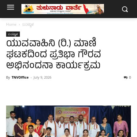
Home
ಬಂಟ್ವಾಳ
ಬಂಟ್ವಾಳ
ಯುವವಾಹಿನಿ (ರಿ.) ಮಾಣಿ
ಘಟಕದಿಂದ ಪ್ರತಿಭಾ ಗೌರವ
ಅಭಿನಂದನಾ ಕಾರ್ಯಕ್ರಮ
By
TNVOffice
-
July 9, 2026
0