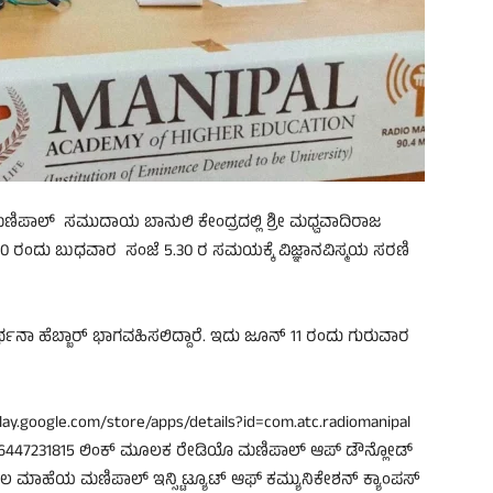
ಮಣಿಪಾಲ್ ಸಮುದಾಯ ಬಾನುಲಿ ಕೇಂದ್ರದಲ್ಲಿ ಶ್ರೀ ಮಧ್ವವಾದಿರಾಜ
 10 ರಂದು ಬುಧವಾರ ಸಂಜೆ 5.30 ರ ಸಮಯಕ್ಕೆ ವಿಜ್ಞಾನವಿಸ್ಮಯ ಸರಣಿ
ಿ ಪ್ರಾರ್ಥನಾ ಹೆಬ್ಬಾರ್ ಭಾಗವಹಿಸಲಿದ್ದಾರೆ. ಇದು ಜೂನ್ 11 ರಂದು ಗುರುವಾರ
lay.google.com/store/apps/details?id=com.atc.radiomanipal
/id6447231815 ಲಿಂಕ್ ಮೂಲಕ ರೇಡಿಯೊ ಮಣಿಪಾಲ್ ಆಪ್ ಡೌನ್ಲೋಡ್
ಮಾಹೆಯ ಮಣಿಪಾಲ್ ಇನ್ಸ್ಟಿಟ್ಯೂಟ್ ಆಫ್ ಕಮ್ಯುನಿಕೇಶನ್ ಕ್ಯಾಂಪಸ್