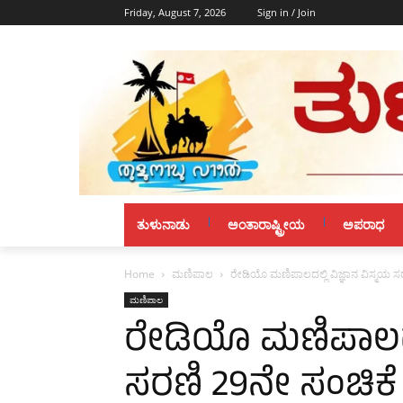
Friday, August 7, 2026
Sign in / Join
ತುಳುನಾಡು
ಅಂತಾರಾಷ್ಟ್ರೀಯ
ಅಪರಾಧ
Home
ಮಣಿಪಾಲ
ರೇಡಿಯೊ ಮಣಿಪಾಲದಲ್ಲಿ ವಿಜ್ಞಾನ ವಿಸ್ಮಯ ಸ
ಮಣಿಪಾಲ
ರೇಡಿಯೊ ಮಣಿಪಾಲದಲ್
ಸರಣಿ 29ನೇ ಸಂಚಿಕೆ