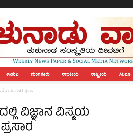
ಉಡುಪಿ
ಮಂಗಳೂರು
ರಾಜಕೀಯ
ರಾಷ್ಟ್ರೀಯ
ಸಿನಿಮಾ
ರಣಿ 29ನೇ ಸಂಚಿಕೆ ಪ್ರಸಾರ
ಲಿ ವಿಜ್ಞಾನ ವಿಸ್ಮಯ
 ಪ್ರಸಾರ