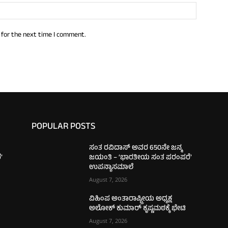
 for the next time I comment.
POPULAR POSTS
ಸಂತ ರವಿದಾಸ್ ಅವರ 650ನೇ ಜನ್ಮ
’
ಜಯಂತಿ – ‘ಭಾರತೀಯ ಸಂತ ಪರಂಪರೆ’
ಉಪನ್ಯಾಸಮಾಲೆ
August 7, 2026
ವಿಹಿಂಪ ಅಂತಾರಾಷ್ಟ್ರೀಯ ಅಧ್ಯಕ್ಷ
ಅಲೋಕ್ ಕುಮಾರ್‌ ಕೃಷ್ಣಮಠಕ್ಕೆ ಭೇಟಿ
August 7, 2026