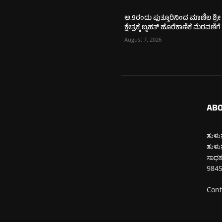
ಆ.9ರಂದು ಪುತ್ತೂರಿನಿಂದ ಮಾಣಿಲ ಶ್ರೀ
ಕ್ಷೇತ್ರಕ್ಕೆ ಬೃಹತ್ ಹೊರೆಕಾಣಿಕೆ ಮೆರವಣಿಗೆ
August 7, 2026
ABO
ತುಳುನ
ತುಳುನ
ಸಾಧಕರ
984
Cont