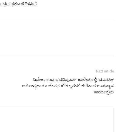
ದ ಪ್ರಕಟಣೆ ತಿಳಿಸಿದೆ.
Next article
ವಿವೇಕಾನಂದ ಪದವಿಪೂರ್ವ ಕಾಲೇಜಿನಲ್ಲಿ ʼಮಾನಸಿಕ
ಆರೋಗ್ಯಹಾಗೂ ಜೀವನ ಕೌಶಲ್ಯಗಳುʼ ಕುರಿತಾದ ಉಪನ್ಯಾಸ
ಕಾರ್ಯಕ್ರಮ