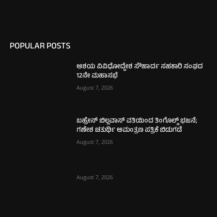
POPULAR POSTS
ಆಶಯ ವಿವಿಧೋದ್ದೇಶ ಸೌಹಾರ್ದ ಸಹಕಾರಿ ಸಂಘದ
12ನೇ ಮಹಾಸಭೆ
August 7, 2026
ಬಹ್ರೇನ್ ಬಿಲ್ಲವಾಸ್ ವತಿಯಿಂದ ತಿಂಗೊಲ್ಡ್ ಭಜನೆ;
ಗಣೇಶ ಚತುರ್ಥಿ ಆಮಂತ್ರಣ ಪತ್ರಿಕೆ ಬಿಡುಗಡೆ
August 7, 2026
August 7, 2026