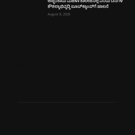
ಅಜ್ಜರಕಾಡು ಮಹಿಳಾ ಕಾಲೇಜಿನಲ್ಲಿ ಎರಡು ದಿನಗಳ
ಕೌಶಲ್ಯಾಭಿವೃದ್ಧಿ ಬೂಟ್‌ಕ್ಯಾಂಪ್‌ಗೆ ಚಾಲನೆ
August 8, 2026
ಮಂಗಳೂರು
725
ಉಡುಪಿ
652
ಮೂಡುಬಿದಿರೆ
582
ಕಾರ್ಕಳ
271
ಬೆಂಗಳೂರು
270