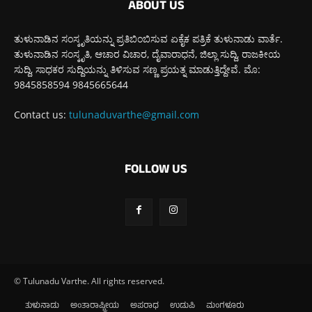
ABOUT US
ತುಳುನಾಡಿನ ಸಂಸ್ಕೃತಿಯನ್ನು ಪ್ರತಿಬಿಂಬಿಸುವ ಏಕೈಕ ಪತ್ರಿಕೆ ತುಳುನಾಡು ವಾರ್ತೆ.
ತುಳುನಾಡಿನ ಸಂಸ್ಕೃತಿ, ಆಚಾರ ವಿಚಾರ, ದೈವಾರಾಧನೆ, ಜಿಲ್ಲಾ ಸುದ್ದಿ, ರಾಜಕೀಯ
ಸುದ್ದಿ, ಸಾಧಕರ ಸುದ್ದಿಯನ್ನು ತಿಳಿಸುವ ಸಣ್ಣ ಪ್ರಯತ್ನ ಮಾಡುತ್ತಿದ್ದೇವೆ. ಮೊ:
9845858594 9845665644
Contact us:
tulunaduvarthe@gmail.com
FOLLOW US
© Tulunadu Varthe. All rights reserved.
ತುಳುನಾಡು
ಅಂತಾರಾಷ್ಟ್ರೀಯ
ಅಪರಾಧ
ಉಡುಪಿ
ಮಂಗಳೂರು