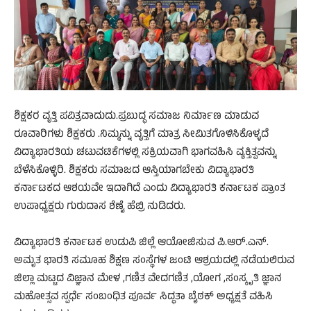
ಶಿಕ್ಷಕರ ವೃತ್ತಿ ಪವಿತ್ರವಾದುದು.ಪ್ರಬುದ್ಧ ಸಮಾಜ ನಿರ್ಮಾಣ ಮಾಡುವ
ರೂವಾರಿಗಳು ಶಿಕ್ಷಕರು .ನಿಮ್ಮನ್ನು ವೃತ್ತಿಗೆ ಮಾತ್ರ ಸೀಮಿತಗೊಳಿಸಿಕೊಳ್ಳದೆ
ವಿದ್ಯಾಭಾರತಿಯ ಚಟುವಟಿಕೆಗಳಲ್ಲಿ ಸಕ್ರಿಯವಾಗಿ ಭಾಗವಹಿಸಿ ವ್ಯಕ್ತಿತ್ವವನ್ನು
ಬೆಳೆಸಿಕೊಳ್ಳಿರಿ. ಶಿಕ್ಷಕರು ಸಮಾಜದ ಆಸ್ತಿಯಾಗಬೇಕು ವಿದ್ಯಾಭಾರತಿ
ಕರ್ನಾಟಕದ ಆಶಯವೇ ಇದಾಗಿದೆ ಎಂದು ವಿದ್ಯಾಭಾರತಿ ಕರ್ನಾಟಕ ಪ್ರಾಂತ
ಉಪಾಧ್ಯಕ್ಷರು ಗುರುದಾಸ ಶೆಣೈ ಹೆಬ್ರಿ ನುಡಿದರು.
ವಿದ್ಯಾಭಾರತಿ ಕರ್ನಾಟಕ ಉಡುಪಿ ಜಿಲ್ಲೆ ಆಯೋಜಿಸುವ ಪಿ.ಆರ್.ಎನ್.
ಅಮೃತ ಭಾರತಿ ಸಮೂಹ ಶಿಕ್ಷಣ ಸಂಸ್ಥೆಗಳ ಜಂಟಿ ಆಶ್ರಯದಲ್ಲಿ ನಡೆಯಲಿರುವ
ಜಿಲ್ಲಾ ಮಟ್ಟದ ವಿಜ್ಞಾನ ಮೇಳ ,ಗಣಿತ ವೇದಗಣಿತ ,ಯೋಗ ,ಸಂಸ್ಕೃತಿ ಜ್ಞಾನ
ಮಹೋತ್ಸವ ಸ್ಪರ್ಧೆ ಸಂಬಂಧಿತ ಪೂರ್ವ ಸಿದ್ಧತಾ ಬೈಠಕ್ ಅಧ್ಯಕ್ಷತೆ ವಹಿಸಿ