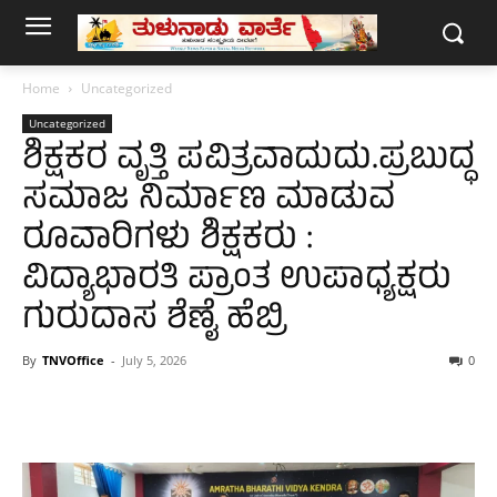
Home
Uncategorized
Uncategorized
ಶಿಕ್ಷಕರ ವೃತ್ತಿ ಪವಿತ್ರವಾದುದು.ಪ್ರಬುದ್ಧ
ಸಮಾಜ ನಿರ್ಮಾಣ ಮಾಡುವ
ರೂವಾರಿಗಳು ಶಿಕ್ಷಕರು :
ವಿದ್ಯಾಭಾರತಿ ಪ್ರಾಂತ ಉಪಾಧ್ಯಕ್ಷರು
ಗುರುದಾಸ ಶೆಣೈ ಹೆಬ್ರಿ
By
TNVOffice
-
July 5, 2026
0