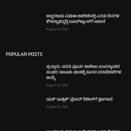
ಅಜ್ಜರಕಾಡು ಮಹಿಳಾ ಕಾಲೇಜಿನಲ್ಲಿ ಎರಡು ದಿನಗಳ
ಕೌಶಲ್ಯಾಭಿವೃದ್ಧಿ ಬೂಟ್‌ಕ್ಯಾಂಪ್‌ಗೆ ಚಾಲನೆ
August 8, 2026
POPULAR POSTS
ಪುತ್ತೂರು: ಪದವಿ ಪೂರ್ವ ಕಾಲೇಜು ಉಪನ್ಯಾಸಕರ
ಸಂಘದ ತಾಲೂಕು ಘಟಕಕ್ಕೆ ನೂತನ ಪದಾಧಿಕಾರಿಗಳ
ಆಯ್ಕೆ
August 8, 2026
ಯಶ್ ‘ಟಾಕ್ಸಿಕ್’ ಟ್ರೇಲರ್ ರಿಲೀಸ್‌ಗೆ ಕ್ಷಣಗಣನೆ
August 8, 2026