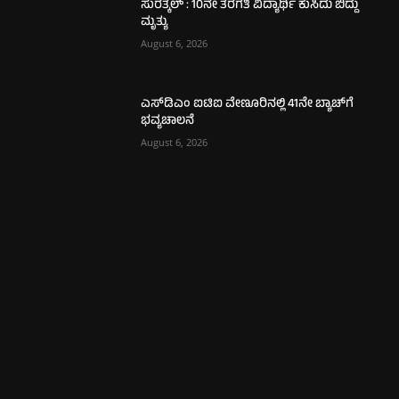
ಸುರತ್ಕಲ್ : 10ನೇ ತರಗತಿ ವಿದ್ಯಾರ್ಥಿ ಕುಸಿದು ಬಿದ್ದು
ಮೃತ್ಯು
August 6, 2026
ಎಸ್‌ಡಿಎಂ ಐಟಿಐ ವೇಣೂರಿನಲ್ಲಿ 41ನೇ ಬ್ಯಾಚ್‌ಗೆ
ಭವ್ಯಚಾಲನೆ
August 6, 2026
ಮಂಗಳೂರು
699
ಉಡುಪಿ
635
ಮೂಡುಬಿದಿರೆ
576
ಕಾರ್ಕಳ
266
ಬೆಂಗಳೂರು
265