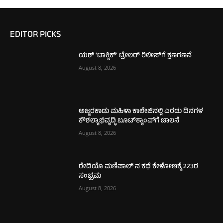
EDITOR PICKS
ಯಶ್ ‘ಟಾಕ್ಸಿಕ್’ ಟ್ರೇಲರ್ ರಿಲೀಸ್‌ಗೆ ಕ್ಷಣಗಣನೆ
August 8, 2026
ಅಜ್ಜರಕಾಡು ಮಹಿಳಾ ಕಾಲೇಜಿನಲ್ಲಿ ಎರಡು ದಿನಗಳ
ಕೌಶಲ್ಯಾಭಿವೃದ್ಧಿ ಬೂಟ್‌ಕ್ಯಾಂಪ್‌ಗೆ ಚಾಲನೆ
August 8, 2026
ರೇಡಿಯೊ ಮಣಿಪಾಲ್ ನ ಕಥೆ ಕೇಳೋಣಕ್ಕೆ 223ರ
ಸಂಭ್ರಮ
August 8, 2026