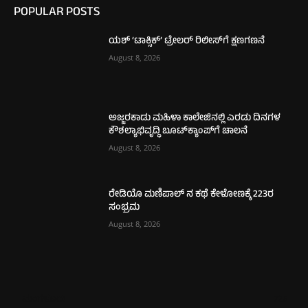
POPULAR POSTS
ಯಶ್ ‘ಟಾಕ್ಸಿಕ್’ ಟ್ರೇಲರ್ ರಿಲೀಸ್‌ಗೆ ಕ್ಷಣಗಣನೆ
August 8, 2026
ಅಜ್ಜರಕಾಡು ಮಹಿಳಾ ಕಾಲೇಜಿನಲ್ಲಿ ಎರಡು ದಿನಗಳ
ಕೌಶಲ್ಯಾಭಿವೃದ್ಧಿ ಬೂಟ್‌ಕ್ಯಾಂಪ್‌ಗೆ ಚಾಲನೆ
August 8, 2026
ರೇಡಿಯೊ ಮಣಿಪಾಲ್ ನ ಕಥೆ ಕೇಳೋಣಕ್ಕೆ 223ರ
ಸಂಭ್ರಮ
August 8, 2026
ಮಂಗಳೂರು
725