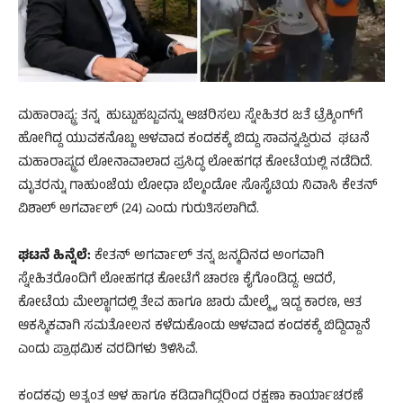
ಮಹಾರಾಷ್ಟ್ರ: ತನ್ನ ಹುಟ್ಟುಹಬ್ಬವನ್ನು ಆಚರಿಸಲು ಸ್ನೇಹಿತರ ಜತೆ ಟ್ರೆಕ್ಕಿಂಗ್​ಗೆ
ಹೋಗಿದ್ದ ಯುವಕನೊಬ್ಬ ಆಳವಾದ ಕಂದಕಕ್ಕೆ ಬಿದ್ದು ಸಾವನ್ನಪ್ಪಿರುವ ಘಟನೆ
ಮಹಾರಾಷ್ಟ್ರದ ಲೋನಾವಾಲಾದ ಪ್ರಸಿದ್ಧ ಲೋಹಗಢ ಕೋಟೆಯಲ್ಲಿ ನಡೆದಿದೆ.
ಮೃತರನ್ನು ಗಾಹುಂಜೆಯ ಲೋಧಾ ಬೆಲ್ಮಂಡೋ ಸೊಸೈಟಿಯ ನಿವಾಸಿ ಕೇತನ್
ವಿಶಾಲ್ ಅಗರ್ವಾಲ್ (24) ಎಂದು ಗುರುತಿಸಲಾಗಿದೆ.
ಘಟನೆ ಹಿನ್ನೆಲೆ:
ಕೇತನ್ ಅಗರ್ವಾಲ್ ತನ್ನ ಜನ್ಮದಿನದ ಅಂಗವಾಗಿ
ಸ್ನೇಹಿತರೊಂದಿಗೆ ಲೋಹಗಢ ಕೋಟೆಗೆ ಚಾರಣ ಕೈಗೊಂಡಿದ್ದ. ಆದರೆ,
ಕೋಟೆಯ ಮೇಲ್ಭಾಗದಲ್ಲಿ ತೇವ ಹಾಗೂ ಜಾರು ಮೇಲ್ಮೈ ಇದ್ದ ಕಾರಣ, ಆತ
ಆಕಸ್ಮಿಕವಾಗಿ ಸಮತೋಲನ ಕಳೆದುಕೊಂಡು ಆಳವಾದ ಕಂದಕಕ್ಕೆ ಬಿದ್ದಿದ್ದಾನೆ
ಎಂದು ಪ್ರಾಥಮಿಕ ವರದಿಗಳು ತಿಳಿಸಿವೆ.
ಕಂದಕವು ಅತ್ಯಂತ ಆಳ ಹಾಗೂ ಕಡಿದಾಗಿದ್ದರಿಂದ ರಕ್ಷಣಾ ಕಾರ್ಯಾಚರಣೆ