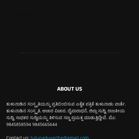
ಉಡುಪಿ
652
ಮೂಡುಬಿದಿರೆ
582
ಕಾರ್ಕಳ
271
ಬೆಂಗಳೂರು
270
ABOUT US
ತುಳುನಾಡಿನ ಸಂಸ್ಕೃತಿಯನ್ನು ಪ್ರತಿಬಿಂಬಿಸುವ ಏಕೈಕ ಪತ್ರಿಕೆ ತುಳುನಾಡು ವಾರ್ತೆ.
ತುಳುನಾಡಿನ ಸಂಸ್ಕೃತಿ, ಆಚಾರ ವಿಚಾರ, ದೈವಾರಾಧನೆ, ಜಿಲ್ಲಾ ಸುದ್ದಿ, ರಾಜಕೀಯ
ಸುದ್ದಿ, ಸಾಧಕರ ಸುದ್ದಿಯನ್ನು ತಿಳಿಸುವ ಸಣ್ಣ ಪ್ರಯತ್ನ ಮಾಡುತ್ತಿದ್ದೇವೆ. ಮೊ:
9845858594 9845665644
Contact us:
tulunaduvarthe@gmail.com