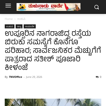
Home
ಉಡುಪಿ
ಉಡುಪಿ
ರಾಜ್ಯ
ಸಾಮಾಜಿಕ
ಉಪ್ಪೂರಿನ ನಾಗರಾಜಿದ್ದ ರಸ್ತೆಯ
ಬಿರುಕು ಸಮಸ್ಯೆಗೆ ಕೊನೆಗೂ
ಪರಿಹಾರ; ಸಾರ್ವಜನಿಕರ ಮೆಚ್ಚುಗೆಗೆ
ಪಾತ್ರರಾದ ಸತೀಶ್ ಪೂಜಾರಿ
ಕೀಳಂಜೆ
By
TNVOffice
-
June 29, 2026
0