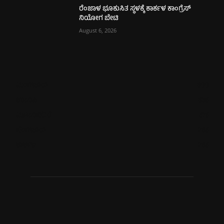
ರೆಂಜಾಳ ಭೂಕುಸಿತ ಸ್ಥಳಕ್ಕೆ ಕಾರ್ಕಳ ಕಾಂಗ್ರೆಸ್
ನಿಯೋಗ ಬೇಟಿ
August 6, 2026
ಮಂಗಳೂರು
699
ಉಡುಪಿ
635
ಮೂಡುಬಿದಿರೆ
575
ಬೆಂಗಳೂರು
265
ಕಾರ್ಕಳ
265