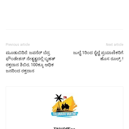
Previous article
Next article
ಮೂಡುಬಿದಿರೆ: ಜವನೆರ್ ಬೆದ್ರ
ಜುಲೈ 1ರಿಂದ ರೈಲ್ವೆ ಪ್ರಯಾಣಿಕರಿಗೆ
ಫೌಂಡೇಶನ್ ನೇತೃತ್ವದಲ್ಲಿ ಬೃಹತ್
ಹೊಸ ರೂಲ್ಸ್..!
ರಕ್ತದಾನ ಶಿಬಿರ; 100ಕ್ಕೂ ಅಧಿಕ
ಜನರಿಂದ ರಕ್ತದಾನ
TNVOffice