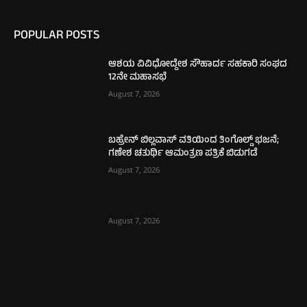
POPULAR POSTS
ಆಶಯ ವಿವಿಧೋದ್ದೇಶ ಸೌಹಾರ್ದ ಸಹಕಾರಿ ಸಂಘದ
12ನೇ ಮಹಾಸಭೆ
August 7, 2026
ಬಹ್ರೇನ್ ಬಿಲ್ಲವಾಸ್ ವತಿಯಿಂದ ತಿಂಗೊಲ್ಡ್ ಭಜನೆ;
ಗಣೇಶ ಚತುರ್ಥಿ ಆಮಂತ್ರಣ ಪತ್ರಿಕೆ ಬಿಡುಗಡೆ
August 7, 2026
August 7, 2026