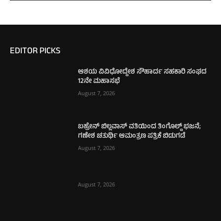
EDITOR PICKS
ಆಶಯ ವಿವಿಧೋದ್ದೇಶ ಸೌಹಾರ್ದ ಸಹಕಾರಿ ಸಂಘದ
12ನೇ ಮಹಾಸಭೆ
August 7, 2026
ಬಹ್ರೇನ್ ಬಿಲ್ಲವಾಸ್ ವತಿಯಿಂದ ತಿಂಗೊಲ್ಡ್ ಭಜನೆ;
ಗಣೇಶ ಚತುರ್ಥಿ ಆಮಂತ್ರಣ ಪತ್ರಿಕೆ ಬಿಡುಗಡೆ
August 7, 2026
August 7, 2026