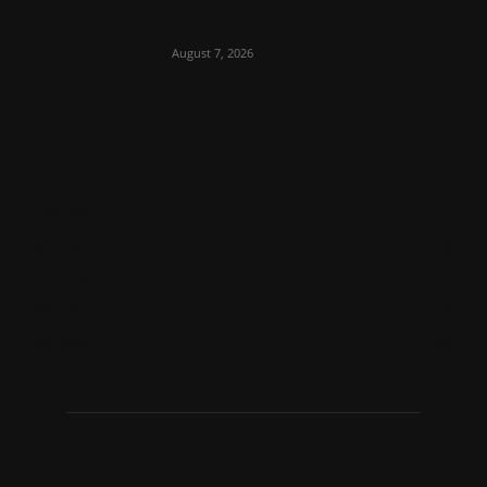
August 7, 2026
ಮಂಗಳೂರು
711
ಉಡುಪಿ
646
ಮೂಡುಬಿದಿರೆ
581
ಕಾರ್ಕಳ
270
ಬೆಂಗಳೂರು
266