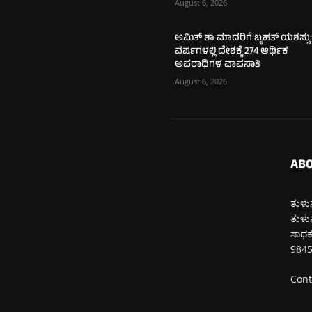
August 6, 2026
ಅಮಿತ್ ಶಾ ಮಾದರಿಗೆ ಬೃಹತ್ ಯಶಸ್ಸು:
ವರ್ಷಗಳಲ್ಲಿ ದೇಶಕ್ಕೆ 274 ಆರ್ಥಿಕ
ಅಪರಾಧಿಗಳ ವಾಪಸಾತಿ
August 6, 2026
ABO
ತುಳುನ
ತುಳುನ
ಸಾಧಕರ
984
Cont