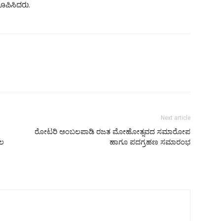
ರೂಪಿಸಿದರು.
Next article
ರೋಟರಿ ಅಂಬಲಪಾಡಿ ರಜತ ಮೋಹೋತ್ಸವದ ಸಮಾರೋಪ
ದಲ
ಹಾಗೂ ಪದಗ್ರಹಣ ಸಮಾರಂಭ