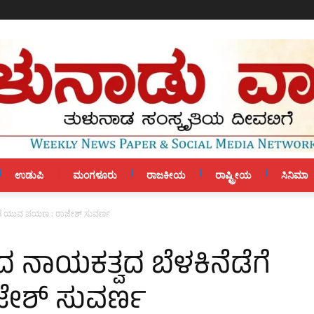
ಉಡುಪಿ
ಮಂಗಳೂರು
ರಾಜಕೀಯ
ರಾಷ್ಟ್ರೀಯ
ಸಿನಿಮಾ
ೆಡೆಗೆ ಯುವ ಪಯಣ : ರಾಜೇಶ್ ಸುವರ್ಣ
ಂದ ನಾಯಕತ್ವದ ಬೆಳಕಿನೆಡೆಗೆ
ೇಶ್ ಸುವರ್ಣ