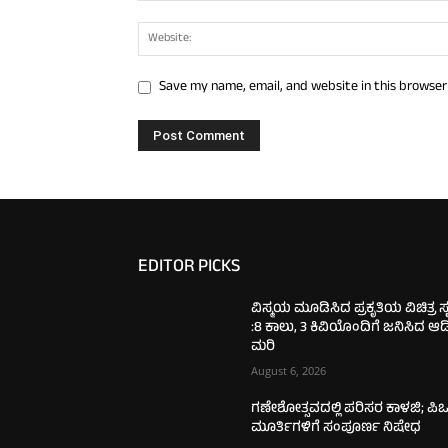
Save my name, email, and website in this browser
EDITOR PICKS
ವಿಸ್ಮಯ ಮೂಡಿಸಿದ ಪ್ರಕೃತಿಯ ವಿಚಿತ್ರ ಸೃಷ
:8 ಕಾಲು, 3 ಕಿವಿಯೊಂದಿಗೆ ಜನಿಸಿದ ಆ
ಮರಿ
August 6, 2026
ಗಣೇಶೋತ್ಸವದಲ್ಲಿ ಪರಿಸರ ಕಾಳಜಿ; ಪಿಒ
ಮೂರ್ತಿಗಳಿಗೆ ಸಂಪೂರ್ಣ ನಿಷೇಧ