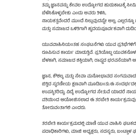
ತಮ್ಮ ಜ್ಞಾನವನ್ನು ಕೇವಲ ಉದ್ಯೋಗದ ಹುಡುಕಾಟಕ್ಕೆ ಸೀಮ
ಬೆಳೆಸಿಕೊಳ್ಳಬೇಕು ಎಂದು ಅವರು ತಿಳಿಸಿ,
ನಾಯಕತ್ವವೆಂದರೆ ಮುಂದೆ ನಿಲ್ಲುವುದಷ್ಟೇ ಅಲ್ಲ, ಎಲ್ಲರನ
ಮತ್ತು ಸಮಾಜದ ಒಳಿತಿಗಾಗಿ ಹೃದಯಪೂರ್ವಕವಾಗಿ ದು
ಯುವವಾಹಿನಿಯಂತಹ ಸಂಘಟನೆಗಳು ಯುವ ಪ್ರತಿಭೆಗಳಿಗೆ ವೇದ
ರೂಪಿಸುವ ಕಾರ್ಯ ಮಾಡುತ್ತಿವೆ. ಪ್ರತಿಯೊಬ್ಬ ಯುವಕನೊಳಗ
ಬೆಳಕಾಗಿ, ಸಮಾಜದ ಶಕ್ತಿಯಾಗಿ, ರಾಷ್ಟ್ರದ ಭರವಸೆಯಾಗ
ಜ್ಞಾನ, ಕೌಶಲ್ಯ ಮತ್ತು ಸೇವಾ ಮನೋಭಾವದ ಸಂಗಮವಾದ
ಬಿತ್ತಿದ ಸ್ಮರಣೀಯ ಕ್ಷಣವಾಗಿ ಮೂಡಿಬಂತು.ಈ ಸಂದರ್ಭದಲ
ಉಪಸ್ಥಿತರಿದ್ದು, ವಿದ್ಯೆ ಉದ್ಯೋಗದ ಸೇತುವೆ ಯಾದರೆ ನ
ವತಿಯಿಂದ ಆಯೋಜಿಸಲಾದ ಈ ತರಬೇತಿ ಕಾರ್ಯಕ್ರಮವು ಕ
ತೋರುವಂತಾಗಲಿ ಎಂದರು.
ತರಬೇತಿ ಕಾರ್ಯಕ್ರಮದಲ್ಲಿ ಮಾಣಿ ಯುವ ವಾಹಿನಿ ಘಟಕದ ಅ
ಪದಾಧಿಕಾರಿಗಳು, ಮಾಜಿ ಅಧ್ಯಕ್ಷರು, ಸದಸ್ಯರು, ಬಂಟ್ವಾಳ ಘಟ