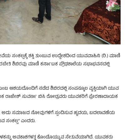
ೇವೆಯ ಸಂಕಲ್ಪಕ್ಕೆ ಶಕ್ತಿ ತುಂಬುವ ಉದ್ದೇಶದಿಂದ ಯುವವಾಹಿನಿ (ರಿ.) ಮಾಣಿ
ರಬೇತಿ ಶಿಬಿರವು ಮಾಣಿ ಕರ್ನಾಟಕ ಪ್ರೌಢಶಾಲೆಯ ಸಭಾಭವನದಲ್ಲಿ
 ಎಂಬ ಆಶಯದೊಂದಿಗೆ ನಡೆದ ಶಿಬಿರದಲ್ಲಿ ಸಂಪನ್ಮೂಲ ವ್ಯಕ್ತಿಯಾಗಿ ಯುವ
ಂಚಾಲಕ ರಾಜೇಶ್ ಸುವರ್ಣ ಬಿಸಿ ರೋಡ್ರವರು ಯುವಕರಿಗೆ ಪ್ರೇರಣಾದಾಯಕ
 ಅಲ್ಲ; ಅದು ಸಮಾಜದ ನೋವುಗಳಿಗೆ ಸ್ಪಂದಿಸುವ ಹೃದಯ, ಬದಲಾವಣೆಯ
ುವ ಸಂಕಲ್ಪ” ಎಂದರು.
ಆ ಬೆಳಕನ್ನು ಅವಕಾಶಗಳತ್ತ ಕೊಂಡೊಯ್ಯುವ ಸೇತುವೆಯಾಗಿದೆ. ಯುವಕರು