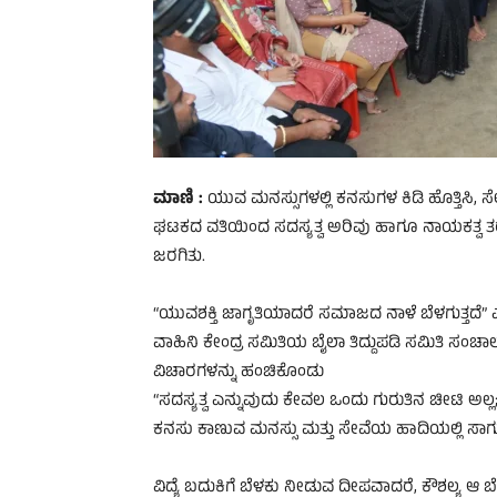
ಮಾಣಿ :
ಯುವ ಮನಸ್ಸುಗಳಲ್ಲಿ ಕನಸುಗಳ ಕಿಡಿ ಹೊತ್ತಿಸಿ, ಸ
ಘಟಕದ ವತಿಯಿಂದ ಸದಸ್ಯತ್ವ ಅರಿವು ಹಾಗೂ ನಾಯಕತ್ವ ತ
ಜರಗಿತು.
“ಯುವಶಕ್ತಿ ಜಾಗೃತಿಯಾದರೆ ಸಮಾಜದ ನಾಳೆ ಬೆಳಗುತ್ತದೆ”
ವಾಹಿನಿ ಕೇಂದ್ರ ಸಮಿತಿಯ ಬೈಲಾ ತಿದ್ದುಪಡಿ ಸಮಿತಿ ಸ
ವಿಚಾರಗಳನ್ನು ಹಂಚಿಕೊಂಡು
“ಸದಸ್ಯತ್ವ ಎನ್ನುವುದು ಕೇವಲ ಒಂದು ಗುರುತಿನ ಚೀಟಿ
ಕನಸು ಕಾಣುವ ಮನಸ್ಸು ಮತ್ತು ಸೇವೆಯ ಹಾದಿಯಲ್ಲಿ ಸಾಗ
ವಿದ್ಯೆ ಬದುಕಿಗೆ ಬೆಳಕು ನೀಡುವ ದೀಪವಾದರೆ, ಕೌಶಲ್ಯ 