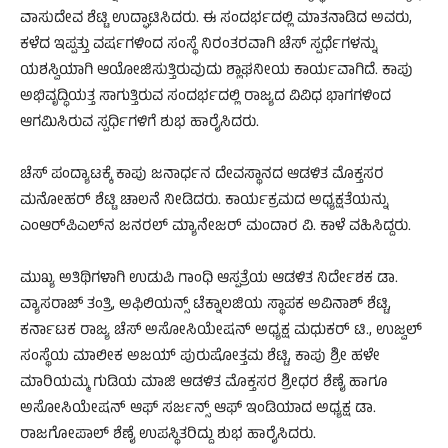
ವಾಸುದೇವ ಶೆಟ್ಟಿ ಉದ್ಘಾಟಿಸಿದರು. ಈ ಸಂದರ್ಭದಲ್ಲಿ ಮಾತನಾಡಿದ ಅವರು,
ಕಳೆದ ಇಪ್ಪತ್ತು ವರ್ಷಗಳಿಂದ ಸಂಸ್ಥೆ ನಿರಂತರವಾಗಿ ಚೆಸ್ ಸ್ಪರ್ಧೆಗಳನ್ನು
ಯಶಸ್ವಿಯಾಗಿ ಆಯೋಜಿಸುತ್ತಿರುವುದು ಶ್ಲಾಘನೀಯ ಕಾರ್ಯವಾಗಿದೆ. ಕಾಪು
ಅಭಿವೃದ್ಧಿಯತ್ತ ಸಾಗುತ್ತಿರುವ ಸಂದರ್ಭದಲ್ಲಿ ರಾಜ್ಯದ ವಿವಿಧ ಭಾಗಗಳಿಂದ
ಆಗಮಿಸಿರುವ ಸ್ಪರ್ಧಿಗಳಿಗೆ ಶುಭ ಹಾರೈಸಿದರು.
ಚೆಸ್ ಪಂದ್ಯಾಟಕ್ಕೆ ಕಾಪು ಜನಾರ್ಧನ ದೇವಸ್ಥಾನದ ಆಡಳಿತ ಮೊಕ್ತಸರ
ಮನೋಹರ್ ಶೆಟ್ಟಿ ಚಾಲನೆ ನೀಡಿದರು. ಕಾರ್ಯಕ್ರಮದ ಅಧ್ಯಕ್ಷತೆಯನ್ನು
ಎಂಆರ್‌ಪಿಎಲ್‌ನ ಜನರಲ್ ಮ್ಯಾನೇಜರ್ ಮಂದಾರ ವಿ. ಕಾಳೆ ವಹಿಸಿದ್ದರು.
ಮುಖ್ಯ ಅತಿಥಿಗಳಾಗಿ ಉಡುಪಿ ಗಾಂಧಿ ಆಸ್ಪತ್ರೆಯ ಆಡಳಿತ ನಿರ್ದೇಶಕ ಡಾ.
ವ್ಯಾಸರಾಜ್ ತಂತ್ರಿ, ಅಫಿಲಿಯನ್ಸ್ ಟೆಕ್ನಾಲಜಿಯ ಸ್ಥಾಪಕ ಅವಿನಾಶ್ ಶೆಟ್ಟಿ,
ಕರ್ನಾಟಕ ರಾಜ್ಯ ಚೆಸ್ ಅಸೋಸಿಯೇಷನ್ ಅಧ್ಯಕ್ಷ ಮಧುಕರ್ ಟಿ., ಉಜ್ವಲ್
ಸಂಸ್ಥೆಯ ಮಾಲೀಕ ಅಜಯ್ ಪುರುಷೋತ್ತಮ ಶೆಟ್ಟಿ, ಕಾಪು ಶ್ರೀ ಹಳೇ
ಮಾರಿಯಮ್ಮ ಗುಡಿಯ ಮಾಜಿ ಆಡಳಿತ ಮೊಕ್ತಸರ ಶ್ರೀಧರ ಶೆಣೈ ಹಾಗೂ
ಅಸೋಸಿಯೇಷನ್ ಆಫ್ ಸರ್ಜನ್ಸ್ ಆಫ್ ಇಂಡಿಯಾದ ಅಧ್ಯಕ್ಷ ಡಾ.
ರಾಜಗೋಪಾಲ್ ಶೆಣೈ ಉಪಸ್ಥಿತರಿದ್ದು ಶುಭ ಹಾರೈಸಿದರು.