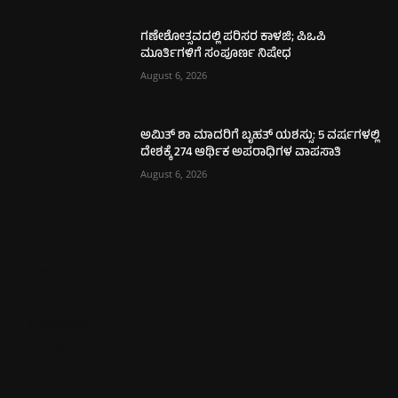
ಗಣೇಶೋತ್ಸವದಲ್ಲಿ ಪರಿಸರ ಕಾಳಜಿ; ಪಿಒಪಿ
ಮೂರ್ತಿಗಳಿಗೆ ಸಂಪೂರ್ಣ ನಿಷೇಧ
August 6, 2026
ಅಮಿತ್ ಶಾ ಮಾದರಿಗೆ ಬೃಹತ್ ಯಶಸ್ಸು: 5 ವರ್ಷಗಳಲ್ಲಿ
ದೇಶಕ್ಕೆ 274 ಆರ್ಥಿಕ ಅಪರಾಧಿಗಳ ವಾಪಸಾತಿ
August 6, 2026
ಮಂಗಳೂರು
702
ಉಡುಪಿ
635
ಮೂಡುಬಿದಿರೆ
577
ಕಾರ್ಕಳ
267
ಬೆಂಗಳೂರು
265