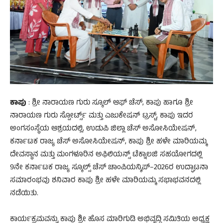
ಕಾಪು
: ಶ್ರೀ ನಾರಾಯಣ ಗುರು ಸ್ಕೂಲ್ ಆಫ್ ಚೆಸ್, ಕಾಪು ಹಾಗೂ ಶ್ರೀ
ನಾರಾಯಣ ಗುರು ಸ್ಪೋರ್ಟ್ಸ್ ಮತ್ತು ಎಜುಕೇಷನ್ ಟ್ರಸ್ಟ್, ಕಾಪು ಇದರ
ಅಂಗಸಂಸ್ಥೆಯ ಆಶ್ರಯದಲ್ಲಿ, ಉಡುಪಿ ಜಿಲ್ಲಾ ಚೆಸ್ ಅಸೋಸಿಯೇಷನ್,
ಕರ್ನಾಟಕ ರಾಜ್ಯ ಚೆಸ್ ಅಸೋಸಿಯೇಷನ್, ಕಾಪು ಶ್ರೀ ಹಳೇ ಮಾರಿಯಮ್ಮ
ದೇವಸ್ಥಾನ ಮತ್ತು ಮಂಗಳೂರಿನ ಅಫಿಲಿಯನ್ಸ್ ಟೆಕ್ನಾಲಜಿ ಸಹಯೋಗದಲ್ಲಿ
9ನೇ ಕರ್ನಾಟಕ ರಾಜ್ಯ ಸ್ಕೂಲ್ಸ್ ಚೆಸ್ ಚಾಂಪಿಯನ್ಶಿಪ್–2026ರ ಉದ್ಘಾಟನಾ
ಸಮಾರಂಭವು ಶನಿವಾರ ಕಾಪು ಶ್ರೀ ಹಳೇ ಮಾರಿಯಮ್ಮ ಸಭಾಭವನದಲ್ಲಿ
ನಡೆಯಿತು.
ಕಾರ್ಯಕ್ರಮವನ್ನು ಕಾಪು ಶ್ರೀ ಹೊಸ ಮಾರಿಗುಡಿ ಅಭಿವೃದ್ಧಿ ಸಮಿತಿಯ ಅಧ್ಯಕ್ಷ