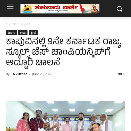
Home
Sport
Sport
ಕಾಪು
ಕ್ರೀಡೆ
ಕಾಪುವಿನಲ್ಲಿ 9ನೇ ಕರ್ನಾಟಕ ರಾಜ್ಯ
ಸ್ಕೂಲ್ಸ್ ಚೆಸ್ ಚಾಂಪಿಯನ್ಶಿಪ್‌ಗೆ
ಅದ್ದೂರಿ ಚಾಲನೆ
By
TNVOffice
-
June 29, 2026
0