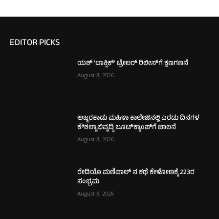
EDITOR PICKS
ಯಶ್ ‘ಟಾಕ್ಸಿಕ್’ ಟ್ರೇಲರ್ ರಿಲೀಸ್‌ಗೆ ಕ್ಷಣಗಣನೆ
August 8, 2026
ಅಜ್ಜರಕಾಡು ಮಹಿಳಾ ಕಾಲೇಜಿನಲ್ಲಿ ಎರಡು ದಿನಗಳ
ಕೌಶಲ್ಯಾಭಿವೃದ್ಧಿ ಬೂಟ್‌ಕ್ಯಾಂಪ್‌ಗೆ ಚಾಲನೆ
August 8, 2026
ರೇಡಿಯೊ ಮಣಿಪಾಲ್ ನ ಕಥೆ ಕೇಳೋಣಕ್ಕೆ 223ರ
ಸಂಭ್ರಮ
August 8, 2026