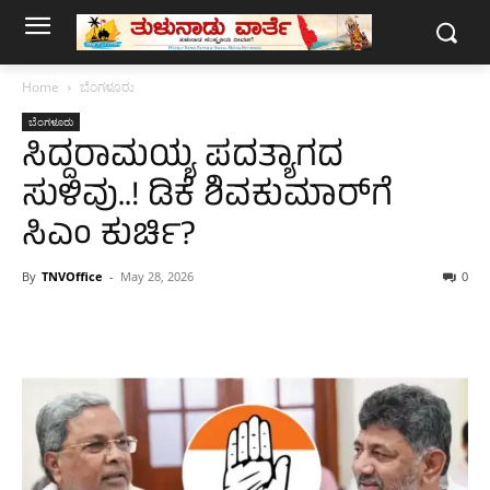
Home
ಬೆಂಗಳೂರು
ಬೆಂಗಳೂರು
ಸಿದ್ದರಾಮಯ್ಯ ಪದತ್ಯಾಗದ
ಸುಳಿವು..! ಡಿಕೆ ಶಿವಕುಮಾರ್‌ಗೆ
ಸಿಎಂ ಕುರ್ಚಿ?
By
TNVOffice
-
May 28, 2026
0