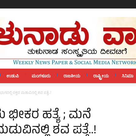
ಉಡುಪಿ
ಮಂಗಳೂರು
ರಾಜಕೀಯ
ರಾಷ್ಟ್ರೀಯ
ಸಿನಿಮಾ
ಂಭಾಗದಲ್ಲಿ ರಕ್ತದ ಮಡುವಿನಲ್ಲಿ ಶವ ಪತ್ತೆ..!
್ತಿಯ ಭೀಕರ ಹತ್ಯೆ ; ಮನೆ
ಡುವಿನಲ್ಲಿ ಶವ ಪತ್ತೆ..!