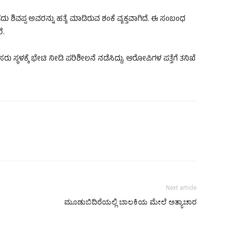
ದು ಶಿವಪ್ಪ ಅವರನ್ನು ಹತ್ಯೆ ಮಾಡಿರುವ ಶಂಕೆ ವ್ಯಕ್ತವಾಗಿದೆ. ಈ ಸಂಬಂಧ
ೆ.
್ಥಳಕ್ಕೆ ಭೇಟಿ ನೀಡಿ ಪರಿಶೀಲನೆ ನಡೆಸಿದ್ದು, ಆರೋಪಿಗಳ ಪತ್ತೆಗೆ ತನಿಖೆ
Next article
ಮೂಡುಬಿದಿರೆಯಲ್ಲಿ ಬಾಲಕಿಯ ಮೇಲೆ ಅತ್ಯಾಚಾರ