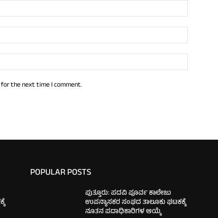
 for the next time I comment.
POPULAR POSTS
ಪುತ್ತೂರು: ಪದವಿ ಪೂರ್ವ ಕಾಲೇಜು
ಕೆ
ಉಪನ್ಯಾಸಕರ ಸಂಘದ ತಾಲೂಕು ಘಟಕಕ್ಕೆ
ನೂತನ ಪದಾಧಿಕಾರಿಗಳ ಆಯ್ಕೆ