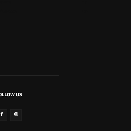
ಕಾರ್ಕಳ
271
ಬೆಂಗಳೂರು
270
OLLOW US