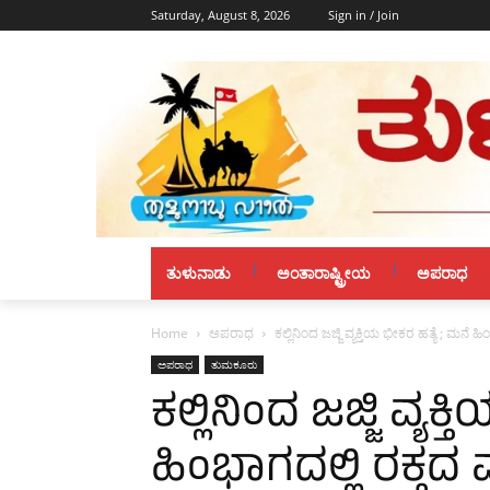
Saturday, August 8, 2026
Sign in / Join
ತುಳುನಾಡು
ಅಂತಾರಾಷ್ಟ್ರೀಯ
ಅಪರಾಧ
Home
ಅಪರಾಧ
ಕಲ್ಲಿನಿಂದ ಜಜ್ಜಿ ವ್ಯಕ್ತಿಯ ಭೀಕರ ಹತ್ಯೆ ; ಮನೆ ಹಿ
ಅಪರಾಧ
ತುಮಕೂರು
ಕಲ್ಲಿನಿಂದ ಜಜ್ಜಿ ವ್ಯಕ
ಹಿಂಭಾಗದಲ್ಲಿ ರಕ್ತದ ಮ