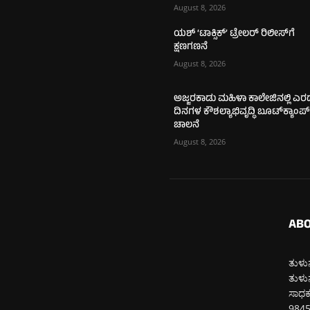
August 8, 2026
ಯಶ್ ‘ಟಾಕ್ಸಿಕ್’ ಟ್ರೇಲರ್ ರಿಲೀಸ್‌ಗೆ
ಕ್ಷಣಗಣನೆ
August 8, 2026
ಅಜ್ಜರಕಾಡು ಮಹಿಳಾ ಕಾಲೇಜಿನಲ್ಲಿ ಎರ
ದಿನಗಳ ಕೌಶಲ್ಯಾಭಿವೃದ್ಧಿ ಬೂಟ್‌ಕ್ಯಾಂಪ್‌
ಚಾಲನೆ
August 8, 2026
ABO
ತುಳುನ
ತುಳುನ
ಸಾಧಕರ
984