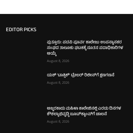
EDITOR PICKS
ಪುತ್ತೂರು: ಪದವಿ ಪೂರ್ವ ಕಾಲೇಜು ಉಪನ್ಯಾಸಕರ
ಸಂಘದ ತಾಲೂಕು ಘಟಕಕ್ಕೆ ನೂತನ ಪದಾಧಿಕಾರಿಗಳ
ಆಯ್ಕೆ
August 8, 2026
ಯಶ್ ‘ಟಾಕ್ಸಿಕ್’ ಟ್ರೇಲರ್ ರಿಲೀಸ್‌ಗೆ ಕ್ಷಣಗಣನೆ
August 8, 2026
ಅಜ್ಜರಕಾಡು ಮಹಿಳಾ ಕಾಲೇಜಿನಲ್ಲಿ ಎರಡು ದಿನಗಳ
ಕೌಶಲ್ಯಾಭಿವೃದ್ಧಿ ಬೂಟ್‌ಕ್ಯಾಂಪ್‌ಗೆ ಚಾಲನೆ
August 8, 2026