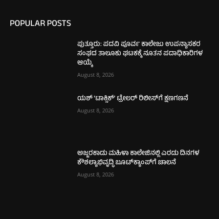
POPULAR POSTS
ಪುತ್ತೂರು: ಪದವಿ ಪೂರ್ವ ಕಾಲೇಜು ಉಪನ್ಯಾಸಕರ
ಸಂಘದ ತಾಲೂಕು ಘಟಕಕ್ಕೆ ನೂತನ ಪದಾಧಿಕಾರಿಗಳ
ಆಯ್ಕೆ
August 8, 2026
ಯಶ್ ‘ಟಾಕ್ಸಿಕ್’ ಟ್ರೇಲರ್ ರಿಲೀಸ್‌ಗೆ ಕ್ಷಣಗಣನೆ
August 8, 2026
ಅಜ್ಜರಕಾಡು ಮಹಿಳಾ ಕಾಲೇಜಿನಲ್ಲಿ ಎರಡು ದಿನಗಳ
ಕೌಶಲ್ಯಾಭಿವೃದ್ಧಿ ಬೂಟ್‌ಕ್ಯಾಂಪ್‌ಗೆ ಚಾಲನೆ
August 8, 2026