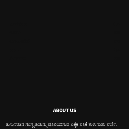
ಮಂಗಳೂರು
699
ಉಡುಪಿ
635
ಮೂಡುಬಿದಿರೆ
576
ಕಾರ್ಕಳ
266
ಬೆಂಗಳೂರು
265
ABOUT US
ತುಳುನಾಡಿನ ಸಂಸ್ಕೃತಿಯನ್ನು ಪ್ರತಿಬಿಂಬಿಸುವ ಏಕೈಕ ಪತ್ರಿಕೆ ತುಳುನಾಡು ವಾರ್ತೆ.