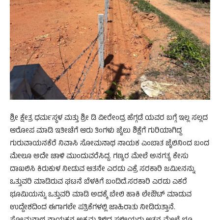
ಶ್ರೀ ಕ್ಷೇತ್ರ ಧರ್ಮಸ್ಥಳ ಮತ್ತು ಶ್ರೀ ಡಿ ವೀರೇಂದ್ರ ಹೆಗ್ಗಡೆ ಯವರ ಬಗ್ಗೆ ಇಲ್ಲ ಸಲ್ಲದ
ಆರೋಪ ಮಾಡಿ ಇತೀಚೆಗೆ ಆರು ತಿಂಗಳು ಜೈಲು ಶಿಕ್ಷೆಗೆ ಗುರಿಯಾಗಿದ್ದ
ಗುರುವಾಯನಕೆರೆ ನಿವಾಸಿ ಸೋಮನಾಥ ನಾಯಕ ಎಂಬಾತ ಜೈಲಿನಿಂದ ಬಂದ
ಮೇಲೂ ಅದೇ ಚಾಳಿ ಮುಂದುವರೆಸಿದ್ದ. ಗಣ್ಯರ ಮೇಲೆ ಅನಗತ್ಯ ಕೇಸು
ದಾಖಲಿಸಿ ಕಿರುಕುಳ ನೀಡುವ ಆತನೇ ಎರಡು ಎಕ್ರೆ ಸರಕಾರಿ ಜಮೀನನ್ನು
ಒತ್ತುವರಿ ಮಾಡಿರುವ ಘಟನೆ ಬೆಳಕಿಗೆ ಬಂದಿದೆ.ಸರಕಾರಿ ಎರಡು ಎಕರೆ
ಭೂಮಿಯನ್ನು ಒತ್ತುವರಿ ಮಾಡಿ ಅದಕ್ಕೆ ಬೇಲಿ ಹಾಕಿ ಲೇಔಟ್ ಮಾಡುವ
ಉದ್ದೇಶದಿಂದ ಈಗಾಗಲೇ ಪತ್ರಿಕೆಗಳಲ್ಲಿ ಜಾಹಿರಾತು ನೀಡಿರುತ್ತಾನೆ.