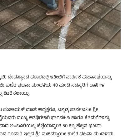
ಯಿ ದೇವಸ್ಥಾನದ ವಠಾರದಲ್ಲಿ ಇತ್ತೀಚಿಗೆ ವಾರ್ಷಿಕ ಮಹಾಸಭೆಯನ್ನು
ಮಾಯಿ ಕುಣಿತ ಭಜನಾ ಮಂಡಳಿಯ 40 ಮಂದಿ ಸದಸ್ಯರಿಗೆ ದಾನಿಗಳ
ು ವಿತರಿಸಲಾಯ್ತು.
 ಪಂಚಾಯತ್ ಮಾಜಿ ಅಧ್ಯಕ್ಷರೂ, ಬನ್ನಡ್ಕ ಸಾರ್ವಜನಿಕ ಶ್ರೀ
 ಪೈಯವರು ಮುಖ್ಯ ಅತಿಥಿಗಳಾಗಿ ಭಾಗವಹಿಸಿ ಹಾಗೂ ಕೊಡುಗೆಗಳನ್ನು
ಶವಾದ ಅಂಬೂರಿಯಲ್ಲಿ ಜೆಲ್ಲೆಯಾದ್ಯOತ 50 ಕ್ಕೂ ಹೆಚ್ಚಿನ ಭಜನಾ
ಮಟದ ರೂವಾರಿ ಇಲ್ಲಿನ ಶ್ರೀ ಮಹಮ್ಮಾಯೀ ಕುಣಿತ ಭಜನಾ ಮಂಡಳಿಯ