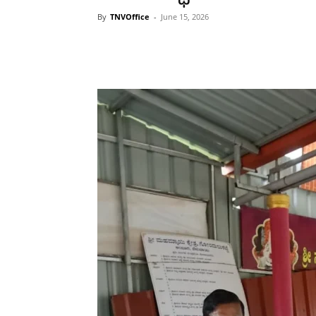
By
TNVOffice
-
June 15, 2026