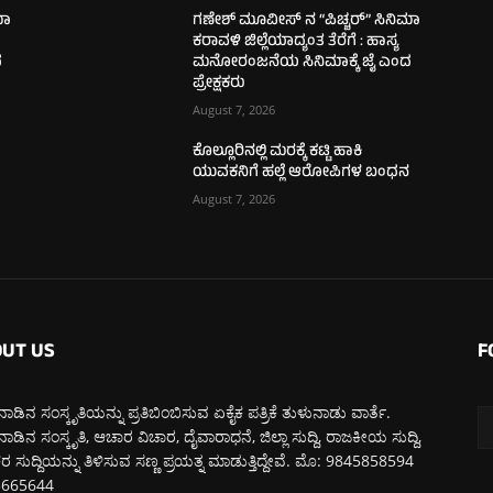
ಮಾ
ಗಣೇಶ್ ಮೂವೀಸ್ ನ “ಪಿಚ್ಚರ್” ಸಿನಿಮಾ
ಕರಾವಳಿ ಜಿಲ್ಲೆಯಾದ್ಯಂತ ತೆರೆಗೆ : ಹಾಸ್ಯ
ದ
ಮನೋರಂಜನೆಯ ಸಿನಿಮಾಕ್ಕೆ ಜೈ ಎಂದ
ಪ್ರೇಕ್ಷಕರು
August 7, 2026
ಕೊಲ್ಲೂರಿನಲ್ಲಿ ಮರಕ್ಕೆ ಕಟ್ಟಿ ಹಾಕಿ
ನ
ಯುವಕನಿಗೆ ಹಲ್ಲೆ ಆರೋಪಿಗಳ ಬಂಧನ
August 7, 2026
UT US
F
ಾಡಿನ ಸಂಸ್ಕೃತಿಯನ್ನು ಪ್ರತಿಬಿಂಬಿಸುವ ಏಕೈಕ ಪತ್ರಿಕೆ ತುಳುನಾಡು ವಾರ್ತೆ.
ಾಡಿನ ಸಂಸ್ಕೃತಿ, ಆಚಾರ ವಿಚಾರ, ದೈವಾರಾಧನೆ, ಜಿಲ್ಲಾ ಸುದ್ದಿ, ರಾಜಕೀಯ ಸುದ್ದಿ,
 ಸುದ್ದಿಯನ್ನು ತಿಳಿಸುವ ಸಣ್ಣ ಪ್ರಯತ್ನ ಮಾಡುತ್ತಿದ್ದೇವೆ. ಮೊ: 9845858594
5665644