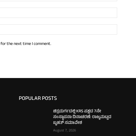
 for the next time I comment.
POPULAR POSTS
ಚಿತ್ರದುರ್ಗದಲ್ಲಿ KRS ಪಕ್ಷದ 7ನೇ
ಸಂಸ್ಥಾಪನಾ ದಿನಾಚರಣೆ: ರಾಜ್ಯಮಟ್ಟದ
ಬೃಹತ್ ಸಮಾವೇಶ
August 7, 2026