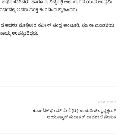
ಅಭಿನಂದಿಸಿದರು .ಹಾಗೂ ಈ ನಿಟ್ಟಿನಲ್ಲಿ ಅಲಂಗಾರಿನ ಯುವ ಉದ್ಯಮಿ
ಭದಲ್ಲಿ ಅವರು ಮುಕ್ತ ಕಂಠದಿಂದ ಶ್ಲಾಘಿಸಿದರು.
ಥಾನದ ಆಡಳಿತ ಮೊಕ್ತೇಸರ ನವೀನ್ ಚಂದ್ರ ಅಂಬೂರಿ, ಭಜನಾ ಮಂಡಳಿಯ
ಾಯ್ಕ ಉಪಸ್ಥಿತರಿದ್ದರು.
Next article
ಕರ್ನಾಟಕ ಭೀಮ್ ಸೇನೆ (ರಿ.) ಉಡುಪಿ ಜಿಲ್ಲಾಧ್ಯಕ್ಷರಾಗಿ
ಆಯುಷ್ಮಾನ್ ಸುಧಾಕರ್ ದಾನಶಾಲೆ ನೇಮಕ