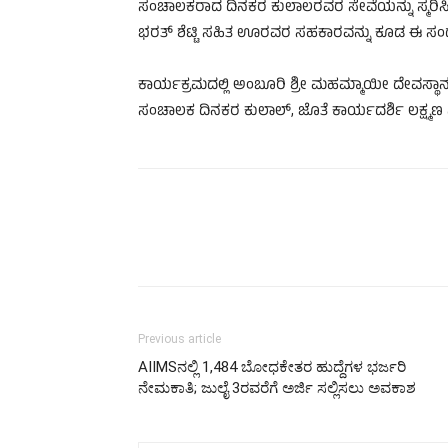
ಸಂಚಾಲಕರಾದ ದಿನಕರ ಕುಲಾಲರವರ ಸೇವೆಯನ್ನು ಸ್ಮರಿಸಿ 
ಭರತ್ ಶೆಟ್ಟಿ ಸಹಿತ ಊರವರ ಸಹಕಾರವನ್ನು ಕೂಡ ಈ ಸಂದರ್
ಕಾರ್ಯಕ್ರಮದಲ್ಲಿ ಅಂಬೂರಿ ಶ್ರೀ ಮಹಮ್ಮಾಯೀ ದೇವಸ್
ಸಂಚಾಲಕ ದಿನಕರ ಕುಲಾಲ್, ಜೊತೆ ಕಾರ್ಯದರ್ಶಿ ಲಕ್ಷ್ಮಣ ನ
Previous article
AIIMSನಲ್ಲಿ 1,484 ಬೋಧಕೇತರ ಹುದ್ದೆಗಳ ಭರ್ಜರಿ
ನೇಮಕಾತಿ; ಜುಲೈ 3ರವರೆಗೆ ಅರ್ಜಿ ಸಲ್ಲಿಸಲು ಅವಕಾಶ