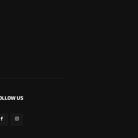
ಬೆಂಗಳೂರು
266
OLLOW US