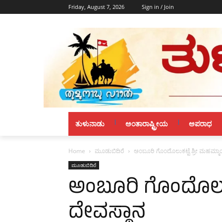
Friday, August 7, 2026
Sign in / Join
ತುಳುನಾಡು
ಅಂತಾರಾಷ್ಟ್ರೀಯ
ಅಪರಾಧ
Home
ಮೂಡುಬಿದಿರೆ
ಅಂಬೂರಿ ಗೊಂದೊಲುಕಟ್ಟೆ ಶ್ರೀ ಮಹಮ್ಮಾ
ಮೂಡುಬಿದಿರೆ
ಅಂಬೂರಿ ಗೊಂದೊಲುಕ
ದೇವಸ್ಥಾನ