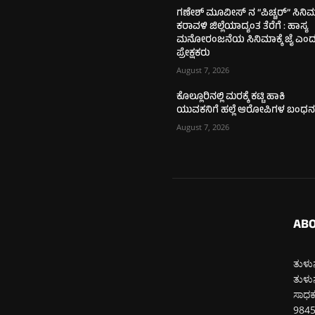
ಗಣೇಶ್ ಮೂವೀಸ್ ನ “ಪಿಚ್ಚರ್” ಸಿನಿ
ಕರಾವಳಿ ಜಿಲ್ಲೆಯಾದ್ಯಂತ ತೆರೆಗೆ : ಹಾಸ್ಯ
ಮನೋರಂಜನೆಯ ಸಿನಿಮಾಕ್ಕೆ ಜೈ ಎಂ
ಪ್ರೇಕ್ಷಕರು
August 7, 2026
ಕೊಲ್ಲೂರಿನಲ್ಲಿ ಮರಕ್ಕೆ ಕಟ್ಟಿ ಹಾಕಿ
ಯುವಕನಿಗೆ ಹಲ್ಲೆ ಆರೋಪಿಗಳ ಬಂಧ
August 7, 2026
ABO
ತುಳುನ
ತುಳುನ
ಸಾಧಕರ
984