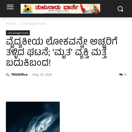
Home
Uncategorized
Uncategorized
ವೈದ್ಯಕೀಯ ಲೋಕವನ್ನೇ ಅಚ್ಚರಿಗೆ
ತಳ್ಳಿದ ಘಟನೆ; ‘ಮೃತ’ ವ್ಯಕ್ತಿ ಮತ್ತೆ
ಬದುಕಿಬಂದ!
By
TNVOffice
-
May 20, 2026
0