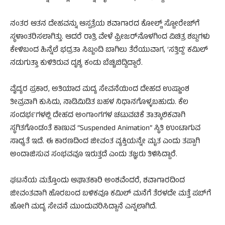
ನಂತರ ಆತನ ದೇಹವನ್ನು ಆಸ್ಪತ್ರೆಯ ಶವಾಗಾರದ ಕೋಲ್ಡ್ ಸ್ಟೋರೇಜ್‌ಗೆ
ಸ್ಥಳಾಂತರಿಸಲಾಗಿತ್ತು. ಆದರೆ ರಾತ್ರಿ ವೇಳೆ ಫ್ರೀಜರ್‌ನೊಳಗಿಂದ ವಿಚಿತ್ರ ಶಬ್ದಗಳು
ಕೇಳಿಬಂದ ಹಿನ್ನೆಲೆ ಭದ್ರತಾ ಸಿಬ್ಬಂದಿ ಬಾಗಿಲು ತೆರೆಯುವಾಗ, ‘ಸತ್ತಿದ್ದ’ ಕಮಿಲ್
ನಡುಗುತ್ತಾ ಕುಳಿತಿರುವ ದೃಶ್ಯ ಕಂಡು ಬೆಚ್ಚಿಬಿದ್ದಿದ್ದಾರೆ.
ವೈದ್ಯರ ಪ್ರಕಾರ, ಅತಿಯಾದ ಮದ್ಯ ಸೇವನೆಯಿಂದ ದೇಹದ ಉಷ್ಣಾಂಶ
ತೀವ್ರವಾಗಿ ಕುಸಿದು, ನಾಡಿಮಿಡಿತ ಬಹಳ ನಿಧಾನಗೊಳ್ಳಬಹುದು. ಕೆಲ
ಸಂದರ್ಭಗಳಲ್ಲಿ ದೇಹದ ಅಂಗಾಂಗಗಳ ಚಟುವಟಿಕೆ ತಾತ್ಕಾಲಿಕವಾಗಿ
ಸ್ಥಗಿತಗೊಂಡಂತೆ ಕಾಣುವ “Suspended Animation” ಸ್ಥಿತಿ ಉಂಟಾಗುವ
ಸಾಧ್ಯತೆ ಇದೆ. ಈ ಕಾರಣದಿಂದ ಜೀವಂತ ವ್ಯಕ್ತಿಯನ್ನೇ ಮೃತ ಎಂದು ತಪ್ಪಾಗಿ
ಅಂದಾಜಿಸುವ ಸಂಭವವೂ ಇರುತ್ತದೆ ಎಂದು ತಜ್ಞರು ತಿಳಿಸಿದ್ದಾರೆ.
ಘಟನೆಯ ಮತ್ತೊಂದು ಆಘಾತಕಾರಿ ಅಂಶವೆಂದರೆ, ಶವಾಗಾರದಿಂದ
ಜೀವಂತವಾಗಿ ಹೊರಬಂದ ಬಳಿಕವೂ ಕಮಿಲ್ ಮನೆಗೆ ತೆರಳದೇ ಮತ್ತೆ ಪಬ್‌ಗೆ
ಹೋಗಿ ಮದ್ಯ ಸೇವನೆ ಮುಂದುವರಿಸಿದ್ದಾನೆ ಎನ್ನಲಾಗಿದೆ.