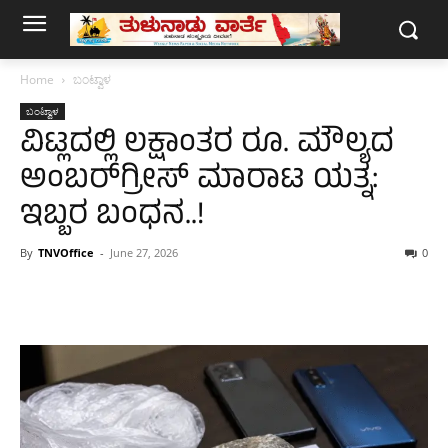
Home
ಬಂಟ್ವಾಳ
ಬಂಟ್ವಾಳ
ವಿಟ್ಲದಲ್ಲಿ ಲಕ್ಷಾಂತರ ರೂ. ಮೌಲ್ಯದ
ಅಂಬರ್‌ಗ್ರೀಸ್ ಮಾರಾಟ ಯತ್ನ:
ಇಬ್ಬರ ಬಂಧನ..!
By
TNVOffice
-
June 27, 2026
0