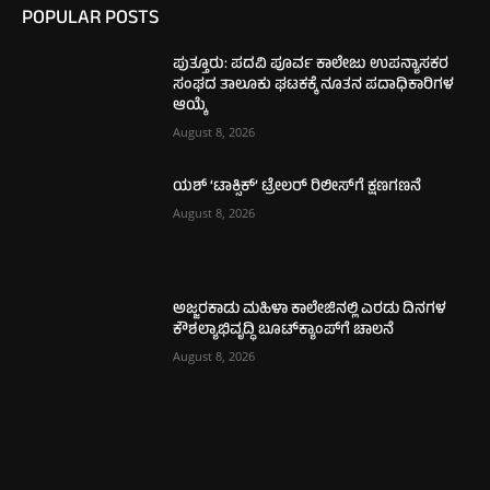
POPULAR POSTS
ಪುತ್ತೂರು: ಪದವಿ ಪೂರ್ವ ಕಾಲೇಜು ಉಪನ್ಯಾಸಕರ
ಸಂಘದ ತಾಲೂಕು ಘಟಕಕ್ಕೆ ನೂತನ ಪದಾಧಿಕಾರಿಗಳ
ಆಯ್ಕೆ
August 8, 2026
ಯಶ್ ‘ಟಾಕ್ಸಿಕ್’ ಟ್ರೇಲರ್ ರಿಲೀಸ್‌ಗೆ ಕ್ಷಣಗಣನೆ
August 8, 2026
ಅಜ್ಜರಕಾಡು ಮಹಿಳಾ ಕಾಲೇಜಿನಲ್ಲಿ ಎರಡು ದಿನಗಳ
ಕೌಶಲ್ಯಾಭಿವೃದ್ಧಿ ಬೂಟ್‌ಕ್ಯಾಂಪ್‌ಗೆ ಚಾಲನೆ
August 8, 2026
ಮಂಗಳೂರು
725