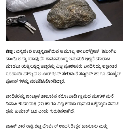
ವಿಟ್ಲ :
ವನ್ಯಜೀವಿ ಉತ್ಪನ್ನವಾಗಿರುವ ಅಮೂಲ್ಯ ಅಂಬರ್‌ಗ್ರೀಸ್ (ತಿಮಿಂಗಿಲ
ವಾಂತಿ) ಅನ್ನು ಯಾವುದೇ ಕಾನೂನುಬದ್ಧ ಅನುಮತಿ ಇಲ್ಲದೆ ಮಾರಾಟ
ಮಾಡಲು ಯತ್ನಿಸುತ್ತಿದ್ದ ಇಬ್ಬರನ್ನು ವಿಟ್ಲ ಪೊಲೀಸರು ಬಂಧಿಸಿದ್ದು, ಲಕ್ಷಾಂತರ
ರೂಪಾಯಿ ಮೌಲ್ಯದ ಅಂಬರ್‌ಗ್ರೀಸ್ ಸೇರಿದಂತೆ ಸ್ಕೂಟರ್ ಹಾಗೂ ಮೊಬೈಲ್
ಫೋನ್‌ಗಳನ್ನು ವಶಪಡಿಸಿಕೊಂಡಿದ್ದಾರೆ.
ಬಂಧಿತರನ್ನು ಬಂಟ್ವಾಳ ತಾಲೂಕಿನ ಕರೋಪಾಡಿ ಗ್ರಾಮದ ಮುಗುಳಿ ಮನೆ
ನಿವಾಸಿ ಕುಮುದಾಕ್ಷ (27) ಹಾಗೂ ವಿಟ್ಲ ಕಸಬಾ ಗ್ರಾಮದ ಒಕ್ಕೆತ್ತೂರು ನಿವಾಸಿ
ಧನು ಕುಮಾರ್ (32) ಎಂದು ಗುರುತಿಸಲಾಗಿದೆ.
ಜೂನ್ 24ರ ರಾತ್ರಿ ವಿಟ್ಲ ಪೊಲೀಸ್ ಉಪನಿರೀಕ್ಷಕ (ಕಾನೂನು ಮತ್ತು