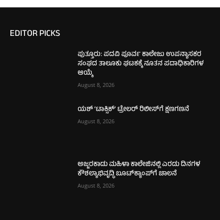
EDITOR PICKS
ಪುತ್ತೂರು: ಪದವಿ ಪೂರ್ವ ಕಾಲೇಜು ಉಪನ್ಯಾಸಕರ
ಸಂಘದ ತಾಲೂಕು ಘಟಕಕ್ಕೆ ನೂತನ ಪದಾಧಿಕಾರಿಗಳ
ಆಯ್ಕೆ
August 8, 2026
ಯಶ್ ‘ಟಾಕ್ಸಿಕ್’ ಟ್ರೇಲರ್ ರಿಲೀಸ್‌ಗೆ ಕ್ಷಣಗಣನೆ
August 8, 2026
ಅಜ್ಜರಕಾಡು ಮಹಿಳಾ ಕಾಲೇಜಿನಲ್ಲಿ ಎರಡು ದಿನಗಳ
ಕೌಶಲ್ಯಾಭಿವೃದ್ಧಿ ಬೂಟ್‌ಕ್ಯಾಂಪ್‌ಗೆ ಚಾಲನೆ
August 8, 2026