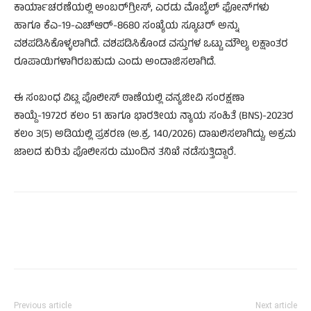
ಕಾರ್ಯಾಚರಣೆಯಲ್ಲಿ ಅಂಬರ್‌ಗ್ರೀಸ್‌, ಎರಡು ಮೊಬೈಲ್ ಫೋನ್‌ಗಳು
ಹಾಗೂ ಕೆಎ-19-ಎಚ್‌ಆರ್-8680 ಸಂಖ್ಯೆಯ ಸ್ಕೂಟರ್ ಅನ್ನು
ವಶಪಡಿಸಿಕೊಳ್ಳಲಾಗಿದೆ. ವಶಪಡಿಸಿಕೊಂಡ ವಸ್ತುಗಳ ಒಟ್ಟು ಮೌಲ್ಯ ಲಕ್ಷಾಂತರ
ರೂಪಾಯಿಗಳಾಗಿರಬಹುದು ಎಂದು ಅಂದಾಜಿಸಲಾಗಿದೆ.
ಈ ಸಂಬಂಧ ವಿಟ್ಲ ಪೊಲೀಸ್ ಠಾಣೆಯಲ್ಲಿ ವನ್ಯಜೀವಿ ಸಂರಕ್ಷಣಾ
ಕಾಯ್ದೆ-1972ರ ಕಲಂ 51 ಹಾಗೂ ಭಾರತೀಯ ನ್ಯಾಯ ಸಂಹಿತೆ (BNS)-2023ರ
ಕಲಂ 3(5) ಅಡಿಯಲ್ಲಿ ಪ್ರಕರಣ (ಅ.ಕ್ರ. 140/2026) ದಾಖಲಿಸಲಾಗಿದ್ದು, ಅಕ್ರಮ
ಜಾಲದ ಕುರಿತು ಪೊಲೀಸರು ಮುಂದಿನ ತನಿಖೆ ನಡೆಸುತ್ತಿದ್ದಾರೆ.
Previous article
Next article