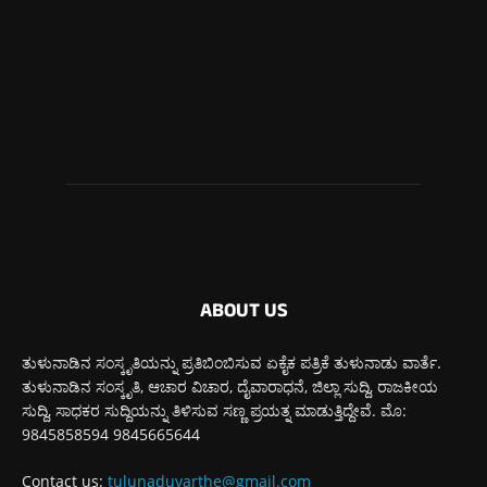
ಉಡುಪಿ
652
ಮೂಡುಬಿದಿರೆ
582
ಕಾರ್ಕಳ
271
ಬೆಂಗಳೂರು
270
ABOUT US
ತುಳುನಾಡಿನ ಸಂಸ್ಕೃತಿಯನ್ನು ಪ್ರತಿಬಿಂಬಿಸುವ ಏಕೈಕ ಪತ್ರಿಕೆ ತುಳುನಾಡು ವಾರ್ತೆ.
ತುಳುನಾಡಿನ ಸಂಸ್ಕೃತಿ, ಆಚಾರ ವಿಚಾರ, ದೈವಾರಾಧನೆ, ಜಿಲ್ಲಾ ಸುದ್ದಿ, ರಾಜಕೀಯ
ಸುದ್ದಿ, ಸಾಧಕರ ಸುದ್ದಿಯನ್ನು ತಿಳಿಸುವ ಸಣ್ಣ ಪ್ರಯತ್ನ ಮಾಡುತ್ತಿದ್ದೇವೆ. ಮೊ:
9845858594 9845665644
Contact us:
tulunaduvarthe@gmail.com