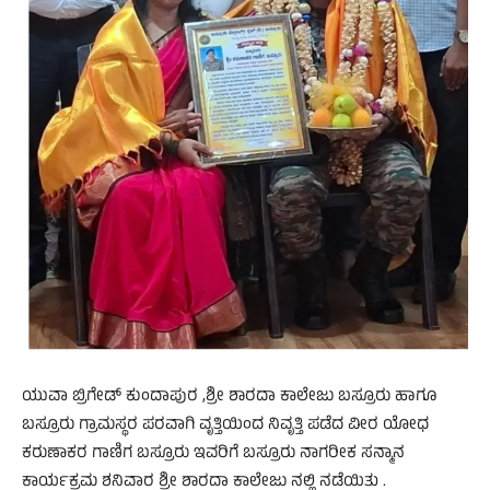
ಯುವಾ ಬ್ರಿಗೇಡ್ ಕುಂದಾಪುರ ,ಶ್ರೀ ಶಾರದಾ ಕಾಲೇಜು ಬಸ್ರೂರು ಹಾಗೂ
ಬಸ್ರೂರು ಗ್ರಾಮಸ್ಥರ ಪರವಾಗಿ ವೃತ್ತಿಯಿಂದ ನಿವೃತ್ತಿ ಪಡೆದ ವೀರ ಯೋಧ
ಕರುಣಾಕರ ಗಾಣಿಗ ಬಸ್ರೂರು ಇವರಿಗೆ ಬಸ್ರೂರು ನಾಗರೀಕ ಸನ್ಮಾನ
ಕಾರ್ಯಕ್ರಮ ಶನಿವಾರ ಶ್ರೀ ಶಾರದಾ ಕಾಲೇಜು ನಲ್ಲಿ‌ ನಡೆಯಿತು .