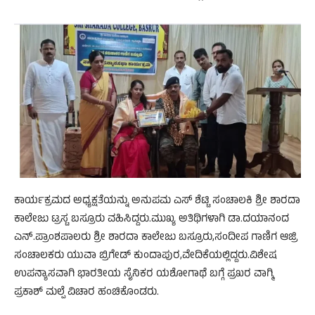
ಕಾರ್ಯಕ್ರಮದ ಅಧ್ಯಕ್ಷತೆಯನ್ನು ಅನುಪಮ ಎಸ್ ಶೆಟ್ಟಿ ಸಂಚಾಲಕಿ ಶ್ರೀ ಶಾರದಾ
ಕಾಲೇಜು ಟ್ರಸ್ಟ ಬಸ್ರೂರು ವಹಿಸಿದ್ದರು.ಮುಖ್ಯ ಅತಿಥಿಗಳಾಗಿ‌ ಡಾ.ದಯಾನಂದ
ಎನ್.ಪ್ರಾಂಶಪಾಲರು ಶ್ರೀ ಶಾರದಾ ಕಾಲೇಜು ಬಸ್ರೂರು,ಸಂದೀಪ ಗಾಣಿಗ ಆಜ್ರಿ
ಸಂಚಾಲಕರು ಯುವಾ ಬ್ರಿಗೇಡ್ ಕುಂದಾಪುರ,ವೇದಿಕೆಯಲ್ಲಿದ್ದರು.ವಿಶೇಷ
ಉಪನ್ಯಾಸವಾಗಿ ಭಾರತೀಯ ಸೈನಿಕರ ಯಶೋಗಾಥೆ ಬಗ್ಗೆ ಪ್ರಖರ ವಾಗ್ಮಿ
ಪ್ರಕಾಶ್ ಮಲ್ಪೆ ವಿಚಾರ ಹಂಚಿಕೊಂಡರು.