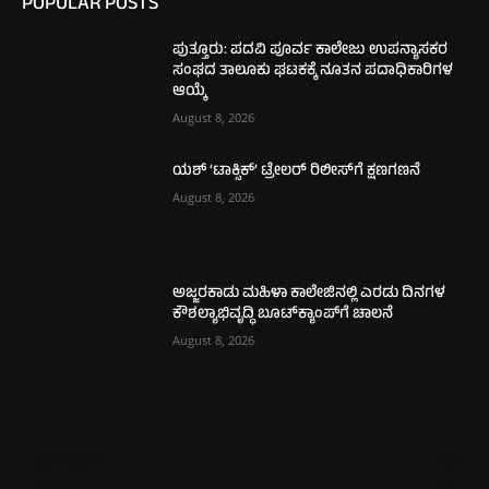
POPULAR POSTS
ಪುತ್ತೂರು: ಪದವಿ ಪೂರ್ವ ಕಾಲೇಜು ಉಪನ್ಯಾಸಕರ
ಸಂಘದ ತಾಲೂಕು ಘಟಕಕ್ಕೆ ನೂತನ ಪದಾಧಿಕಾರಿಗಳ
ಆಯ್ಕೆ
August 8, 2026
ಯಶ್ ‘ಟಾಕ್ಸಿಕ್’ ಟ್ರೇಲರ್ ರಿಲೀಸ್‌ಗೆ ಕ್ಷಣಗಣನೆ
August 8, 2026
ಅಜ್ಜರಕಾಡು ಮಹಿಳಾ ಕಾಲೇಜಿನಲ್ಲಿ ಎರಡು ದಿನಗಳ
ಕೌಶಲ್ಯಾಭಿವೃದ್ಧಿ ಬೂಟ್‌ಕ್ಯಾಂಪ್‌ಗೆ ಚಾಲನೆ
August 8, 2026
ಮಂಗಳೂರು
725