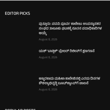
EDITOR PICKS
ಪುತ್ತೂರು: ಪದವಿ ಪೂರ್ವ ಕಾಲೇಜು ಉಪನ್ಯಾಸಕರ
ಸಂಘದ ತಾಲೂಕು ಘಟಕಕ್ಕೆ ನೂತನ ಪದಾಧಿಕಾರಿಗಳ
ಆಯ್ಕೆ
August 8, 2026
ಯಶ್ ‘ಟಾಕ್ಸಿಕ್’ ಟ್ರೇಲರ್ ರಿಲೀಸ್‌ಗೆ ಕ್ಷಣಗಣನೆ
August 8, 2026
ಅಜ್ಜರಕಾಡು ಮಹಿಳಾ ಕಾಲೇಜಿನಲ್ಲಿ ಎರಡು ದಿನಗಳ
ಕೌಶಲ್ಯಾಭಿವೃದ್ಧಿ ಬೂಟ್‌ಕ್ಯಾಂಪ್‌ಗೆ ಚಾಲನೆ
August 8, 2026